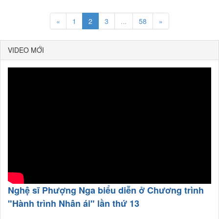
«
1
2
3
...
58
»
VIDEO MỚI
Nghệ sĩ Phượng Nga biểu diễn ở Chương trình
"Hành trình Nhân ái" lần thứ 13