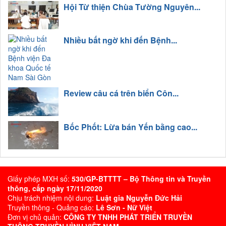
Hội Từ thiện Chùa Tường Nguyên...
Nhiều bất ngờ khi đến Bệnh...
Review câu cá trên biển Côn...
Bốc Phốt: Lừa bán Yến bằng cao...
Giấy phép MXH số:
530/GP-BTTTT – Bộ Thông tin và Truyền
thông, cấp ngày 17/11/2020
Chịu trách nhiệm nội dung:
Luật gia Nguyễn Đức Hải
Truyền thông - Quảng cáo:
Lê Sơn - Nữ Việt
Đơn vị chủ quản:
CÔNG TY TNHH PHÁT TRIỂN TRUYỀN