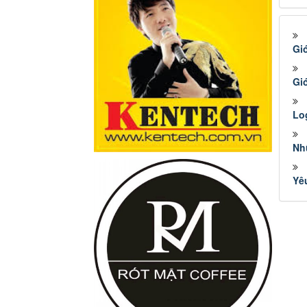
Gi
Giớ
Lo
Nh
Yê