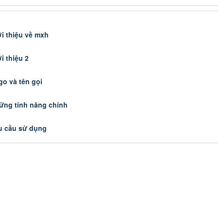
ới thiệu về mxh
i thiệu 2
go và tên gọi
ững tính năng chính
u cầu sử dụng