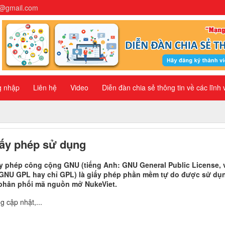
n@gmail.com
g nhập
Liên hệ
Video
Diễn đàn chia sẻ thông tin về các lĩnh
ấy phép sử dụng
y phép công cộng GNU (tiếng Anh: GNU General Public License, v
 GNU GPL hay chỉ GPL) là giấy phép phần mềm tự do được sử dụ
phân phối mã nguồn mở NukeViet.
g cập nhật,...