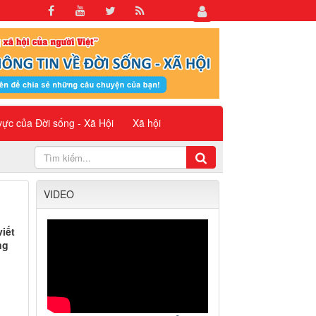
 vực của Đời sống - Xã Hội
Xã hội
VIDEO
iết
ng