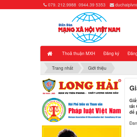
079. 212.9988
0944.39 5353
duchaiplv
Thoả thuận MXH
Đăng ký
Đăn
Trang nhất
Giới thiệu
Gi
Giấ
tắt
để 
Đan