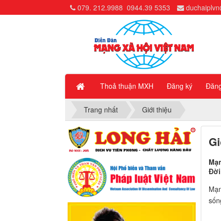
079. 212.9988
0944.39 5353
duchaiplv
Thoả thuận MXH
Đăng ký
Đăn
Trang nhất
Giới thiệu
Gi
Mạn
Đời
Mạn
sốn