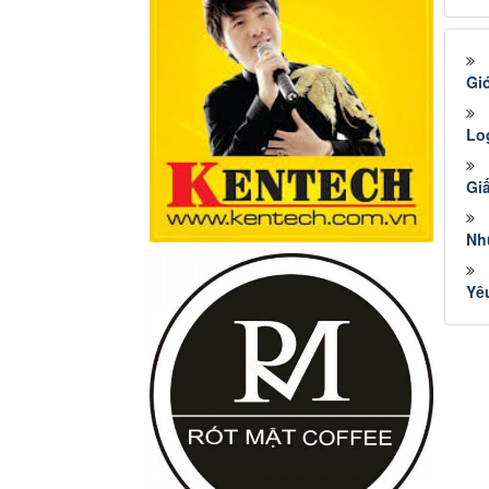
Giớ
Lo
Gi
Nh
Yê