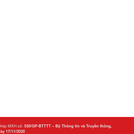
phép MXH số:
530/GP-BTTTT – Bộ Thông tin và Truyền thông,
ày 17/11/2020