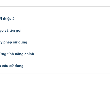
i thiệu 2
go và tên gọi
ấy phép sử dụng
ững tính năng chính
u cầu sử dụng