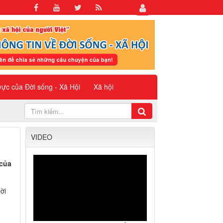
 vực của Đời sống - Xã Hội
Xã hội
VIDEO
 của
ời