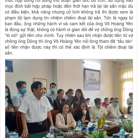
thức hợp đồng rồi dùng thủ đoạn gian dối, bỏ trốn, sử dụng vào
mục đích bất hợp pháp hoặc đến thời hạn trả lại tài sản mặc dù
có điều kiện, khả năng nhưng cố tình không trả thì được xem là
phạm tội lạm dụng tín nhiệm chiếm đoạt tài sản. Tức là ngay từ
ban đầu, ông những hành vi và cam kết của ông Võ Hoàng Yên
là đúng sự thật, không có hành vi gian dối để vợ chồng ông Dũng
“lò vôi” gửi tiền cho mình. Tuy nhiên sau khi nhận được tiền từ vợ
chồng ông Dũng thì ông Võ Hoàng Yên nổi lòng tham đã “tẩu tán”
số tiền nhận được này thì có thể xác định là Tội chiếm đoạt tài
sản.