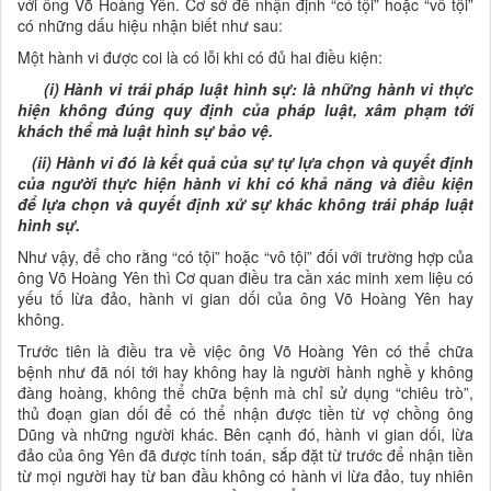
với ông Võ Hoàng Yên. Cơ sở để nhận định “có tội” hoặc “vô tội”
có những dấu hiệu nhận biết như sau:
Một hành vi được coi là có lỗi khi có đủ hai điều kiện:
(i) Hành vi trái pháp luật hình sự: là những hành vi thực
hiện không đúng quy định của pháp luật, xâm phạm tới
khách thể mà luật hình sự bảo vệ.
(ii) Hành vi đó là kết quả của sự tự lựa chọn và quyết định
của người thực hiện hành vi khi có khả năng và điều kiện
để lựa chọn và quyết định xử sự khác không trái pháp luật
hình sự.
Như vậy, để cho rằng “có tội” hoặc “vô tội” đối với trường hợp của
ông Võ Hoàng Yên thì Cơ quan điều tra cần xác minh xem liệu có
yếu tố lừa đảo, hành vi gian dối của ông Võ Hoàng Yên hay
không.
Trước tiên là điều tra về việc ông Võ Hoàng Yên có thể chữa
bệnh như đã nói tới hay không hay là người hành nghề y không
đàng hoàng, không thể chữa bệnh mà chỉ sử dụng “chiêu trò”,
thủ đoạn gian dối để có thể nhận được tiền từ vợ chồng ông
Dũng và những người khác. Bên cạnh đó, hành vi gian dối, lừa
đảo của ông Yên đã được tính toán, sắp đặt từ trước để nhận tiền
từ mọi người hay từ ban đầu không có hành vi lừa đảo, tuy nhiên