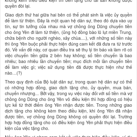
không kèm theo điều kiện thì bên tặng cho tài sản không được
quyền đòi lại.
Giao dịch thứ hai giữa hai bên có thể phát sinh là việc ủy quyền
để làm từ thiện. Đây là một quan hệ dân sự, theo đó dựa vào uy
tín, sự tin tưởng của nhau mà vợ chồng ông Dũng chuyển tiền
cho ông Yên đi làm từ thiện, (ủng hộ đồng bào lũ lụt miền Trung,
chữa bệnh cho người nghèo, xây chùa....), với những số tiền này
thì ông Yên buộc phải thực hiện đúng cam kết đã đưa ra từ trước
đó. Về vấn đề này, cơ quan điều tra sẽ thụ lý tin báo và làm rõ có
việc chuyển tiền giữa 2 bên hay không; số tiền chuyển là bao
nhiêu; bao nhiêu lần chuyển tiền; mục đích mỗi lần chuyển tiền
để làm việc gì; việc sử dụng tiền đã được thực hiện như thế
nào…(?)
Theo quy định của Bộ luật dân sự, trong quan hệ dân sự có thể
có những hợp đồng, giao dịch tặng cho, ủy quyền, mua bán,
chuyển nhượng... Bởi vậy, trong vụ việc này đối với số tiền mà vợ
chồng ông Dũng cho ông Yên vô điều kiện thì hợp đồng có hiệu
lực kể từ thời điểm ông Yên nhận được tiền. Trong những giao
dịch tặng cho không kèm theo điều kiện, khi ông Yên đã nhận
được tiền, vợ chồng ông Dũng không có quyền đòi lại. Trường
hợp hợp đồng tặng cho có điều kiện ông Yên phải thực hiện điều
kiện của việc tặng cho.