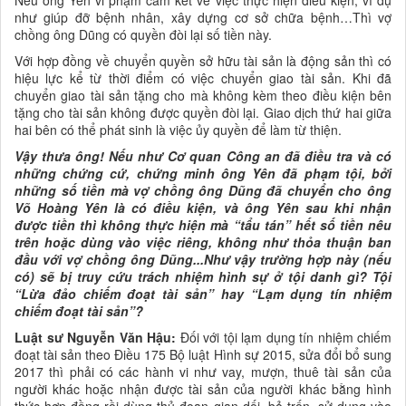
Nếu ông Yên vi phạm cam kết về việc thực hiện điều kiện, ví dụ
như giúp đỡ bệnh nhân, xây dựng cơ sở chữa bệnh…Thì vợ
chồng ông Dũng có quyền đòi lại số tiền này.
Với hợp đồng về chuyển quyền sở hữu tài sản là động sản thì có
hiệu lực kể từ thời điểm có việc chuyển giao tài sản. Khi đã
chuyển giao tài sản tặng cho mà không kèm theo điều kiện bên
tặng cho tài sản không được quyền đòi lại. Giao dịch thứ hai giữa
hai bên có thể phát sinh là việc ủy quyền để làm từ thiện.
Vậy thưa ông! Nếu như Cơ quan Công an đã điều tra và có
những chứng cứ, chứng minh ông Yên đã phạm tội, bởi
những số tiền mà vợ chồng ông Dũng đã chuyển cho ông
Võ Hoàng Yên là có điều kiện, và ông Yên sau khi nhận
được tiền thì không thực hiện mà “tẩu tán” hết số tiền nêu
trên hoặc dùng vào việc riêng, không như thỏa thuận ban
đầu với vợ chồng ông Dũng...Như vậy trường hợp này (nếu
có) sẽ bị truy cứu trách nhiệm hình sự ở tội danh gì? Tội
“Lừa đảo chiếm đoạt tài sản” hay “Lạm dụng tín nhiệm
chiếm đoạt tài sản”?
Luật sư Nguyễn Văn Hậu:
Đối với tội lạm dụng tín nhiệm chiếm
đoạt tài sản theo Điều 175 Bộ luật Hình sự 2015, sửa đổi bổ sung
2017 thì phải có các hành vi như vay, mượn, thuê tài sản của
người khác hoặc nhận được tài sản của người khác bằng hình