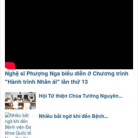
Nghệ sĩ Phượng Nga biểu diễn ở Chương trình
"Hành trình Nhân ái" lần thứ 13
Hội Từ thiện Chùa Tường Nguyên...
Nhiều bất ngờ khi đến Bệnh...