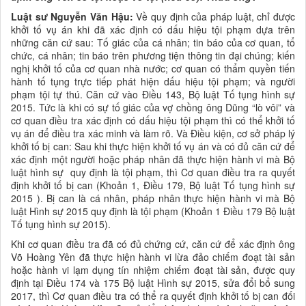
Luật sư Nguyễn Văn Hậu:
Về quy định của pháp luật, chỉ được
khởi tố vụ án khi đã xác định có dấu hiệu tội phạm dựa trên
những căn cứ sau: Tố giác của cá nhân; tin báo của cơ quan, tổ
chức, cá nhân; tin báo trên phương tiện thông tin đại chúng; kiến
nghị khởi tố của cơ quan nhà nước; cơ quan có thẩm quyền tiến
hành tố tụng trực tiếp phát hiện dấu hiệu tội phạm; và người
phạm tội tự thú. Căn cứ vào Điều 143, Bộ luật Tố tụng hình sự
2015. Tức là khi có sự tố giác của vợ chồng ông Dũng “lò vôi” và
cơ quan điều tra xác định có dấu hiệu tội phạm thì có thể khởi tố
vụ án để điều tra xác minh và làm rõ. Và Điều kiện, cơ sở pháp lý
khởi tố bị can: Sau khi thực hiện khởi tố vụ án và có đủ căn cứ để
xác định một người hoặc pháp nhân đã thực hiện hành vi mà Bộ
luật hình sự quy định là tội phạm, thì Cơ quan điều tra ra quyết
định khởi tố bị can (Khoản 1, Điều 179, Bộ luật Tố tụng hình sự
2015 ). Bị can là cá nhân, pháp nhân thực hiện hành vi mà Bộ
luật Hình sự 2015 quy định là tội phạm (Khoản 1 Điều 179 Bộ luật
Tố tụng hình sự 2015).
Khi cơ quan điều tra đã có đủ chứng cứ, căn cứ để xác định ông
Võ Hoàng Yên đã thực hiện hành vi lừa đảo chiếm đoạt tài sản
hoặc hành vi lạm dụng tín nhiệm chiếm đoạt tài sản, được quy
định tại Điều 174 và 175 Bộ luật Hình sự 2015, sửa đổi bổ sung
2017, thì Cơ quan điều tra có thể ra quyết định khởi tố bị can đối