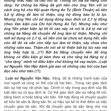
những thắc mắc và câu hỏi là: Thông tin mà bà Hằng cho
rằng: Vợ chồng bà Hằng đã gửi tiền cho ông Yên với tư
cách ủng hộ cho Hội quán Hưng An Tự (Bình Thuận) số tiền
3,8 tỷ đồng để làm từ thiện, ủng hộ đồng bào bị lũ lụt.
Nhưng ông Yên chỉ sử dụng đúng mục đích có 2,7 tỷ đồng
(theo Văn kiện của Chi hội Hưng An Tự). Nhưng nếu như
ông Yên phản biện lại lời tố cáo này và nói là 3,8 tỷ mà vợ
chồng bà Hằng đã chuyển để ông làm từ thiện. Nhưng chỉ
mới sử dụng có 2,7 tỷ, số tiền còn lại chưa sử dụng hết, vẫn
còn để đó và vẫn còn tiếp tục làm từ thiện, xây chùa cho
những năm sau. Thậm chí nói sẽ từ thiện bất ký lúc nào mà
ông thấy hợp lý…(!?) Bởi bà Hằng chuyển tiền để ông
không có điều kiện gì kèm theo và cho rằng bà Hằng tự ý
“cho tặng” mình vô điều kiện chứ không hề vay mượn...Luật
sư Nguyễn Văn Hậu đánh giá sao về những câu hỏi của bạn
đọc nêu như trên (!?).
Luật sư Nguyễn Văn Hậu:
Vâng, đó là những tranh luận của
mọi người và cũng có thể của cả hai bên…Trong các giao dịch
dân sự hiệ nay rất phức tạp. Chính vì vậy trong quy định của Bộ
luật dân sự có quy định là: Có thể giao dịch dân sự bằng lời nói,
bằng hành vi hoặc bằng văn bản. Với hợp đồng về chuyển quyền
sở hữu tài sản là động sản thì có hiệu lực kể từ thời điểm có việc
chuyển giao tài sản. Khi đã chuyển giao tài sản tặng cho mà