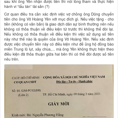
sau khi ông Yên nhận được tiền thì nổi lòng tham và thực hiện
hành vi “tẩu tán” tài sản (?)
Cơ quan điều tra cần xác định việc vợ chồng ông Dũng chuyển
tiền cho ông Võ Hoàng Yên với mục đích gì. Nếu việc tặng - cho
tiền (không có văn bản) là giao dịch dân sự bình thường nên nếu
không có thỏa thuận về điều kiện từ trước thì không thể đòi lại.
Nếu không có thỏa thuận về điều kiện thì việc sử dụng số tiền
này như thế nào là quyền của ông Võ Hoàng Yên. Nếu xác định
được việc chuyển tiền này có điều kiện như để ủng hộ đồng bào
miền Trung lũ lụt, xây chùa,... mà ông Yên không thực hiện theo
điều kiện đã thỏa thuận giữa hai bên thì có thể đòi được số tiền
nêu trên.