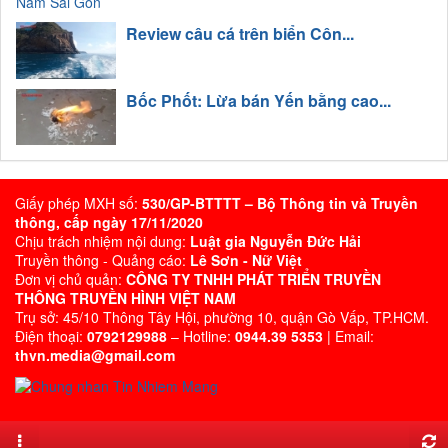
Review câu cá trên biển Côn...
Bốc Phốt: Lừa bán Yến bằng cao...
Giấy phép MXH số:
530/GP-BTTTT – Bộ Thông tin và Truyền
thông, cấp ngày 17/11/2020
Chịu trách nhiệm nội dung:
Luật gia Nguyễn Đức Hải
Truyền thông - Quảng cáo:
Lê Sơn - Nữ Việt
Đơn vị chủ quản:
CÔNG TY TNHH PHÁT TRIỂN TRUYỀN
THÔNG TRUYỀN HÌNH VIỆT NAM
Trụ sở: 45/10 Thông Tây Hội, phường 10, quận Gò Vấp, TP.HCM.
Điện thoại:
0792129988
– Hotline:
0944.39 5353
| Email:
thvn.media@gmail.com