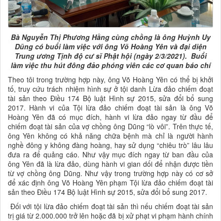
Bà Nguyễn Thị Phương Hằng cùng chồng là ông Huỳnh Uy
Dũng có buổi làm việc với ông Võ Hoàng Yên và đại diện
Trung ương Tịnh độ cư sĩ Phật hội (ngày 2/3/2021). Buổi
làm việc thu hút đông đảo phóng viên các cơ quan báo chí
Theo tôi trong trường hợp này, ông Võ Hoàng Yên có thể bị khởi
tố, truy cứu trách nhiệm hình sự ở tội danh Lừa đảo chiếm đoạt
tài sản theo Điều 174 Bộ luật Hình sự 2015, sửa đổi bổ sung
2017. Hành vi của Tội lừa đảo chiếm đoạt tài sản là ông Võ
Hoàng Yên đã có mục đích, hành vi lừa đảo ngay từ đầu để
chiếm đoạt tài sản của vợ chồng ông Dũng “lò vôi”. Trên thực tế,
ông Yên không có khả năng chữa bệnh mà chỉ là người hành
nghề đông y không đàng hoàng, hay sử dụng “chiêu trò” lâu lâu
đưa ra để quảng cáo. Như vậy mục đích ngay từ ban đầu của
ông Yên đã là lừa đảo, dùng hành vi gian dối để nhận được tiền
từ vợ chồng ông Dũng. Như vậy trong trường hợp này có cơ sở
để xác định ông Võ Hoàng Yên phạm Tội lừa đảo chiếm đoạt tài
sản theo Điều 174 Bộ luật Hình sự 2015, sửa đổi bổ sung 2017.
Đối với tội lừa đảo chiếm đoạt tài sản thì nếu chiếm đoạt tài sản
trị giá từ 2.000.000 trở lên hoặc đã bị xử phạt vi phạm hành chính