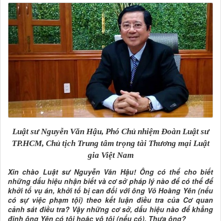
Luật sư Nguyễn Văn Hậu, Phó Chủ nhiệm Đoàn Luật sư
TP.HCM, Chủ tịch Trung tâm trọng tài Thương mại Luật
gia Việt Nam
Xin chào Luật sư Nguyễn Văn Hậu! Ông có thể cho biết
những dấu hiệu nhận biết và cơ sở pháp lý nào để có thể để
khởi tố vụ án, khởi tố bị can đối với ông Võ Hoàng Yên (nếu
có sự việc phạm tội) theo kết luận điều tra của Cơ quan
cảnh sát điều tra? Vậy những cơ sở, dấu hiệu nào để khẳng
định ông Yên có tội hoặc vô tội (nếu có). Thưa ông?