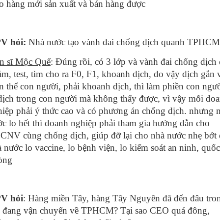
o hàng mới sản xuất và bán hàng được
PV hỏi:
Nhà nước tạo vành đai chống dịch quanh TPHCM
ến sĩ Mộc Quế
: Đúng rồi, có 3 lớp và vành đai chống dịch
m, test, tìm cho ra F0, F1, khoanh dịch, do vậy dịch gắn 
n thể con người, phải khoanh dịch, thì làm phiền con ngư
dịch trong con người mà không thấy được, vì vậy mỗi do
iệp phải ý thức cao và có phương án chống dịch. nhưng 
c lo hết thì doanh nghiệp phải tham gia hướng dẫn cho
CNV cùng chống dịch, giúp đỡ lại cho nhà nước nhẹ bớt 
 nước lo vaccine, lo bệnh viện, lo kiểm soát an ninh, quốc
òng
PV hỏi
: Hàng miền Tây, hàng Tây Nguyên đã đến đâu tro
i đang vận chuyển về TPHCM? Tại sao CEO quá đông,