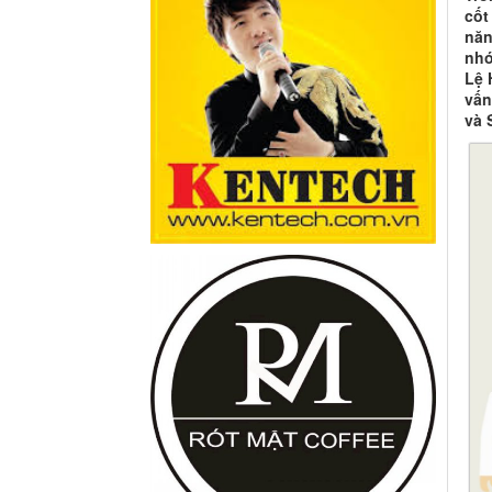
cốt
năn
nhó
Lệ 
vấn
và 