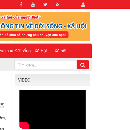
 vực của Đời sống - Xã Hội
Xã hội
VIDEO
ệm,
.
ng