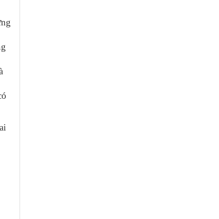
ưng
ng
à
có
ai