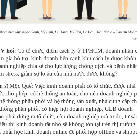
Nhóm biên tập: Ngọc Oanh, Mỹ Linh, Lệ Hằng, Mỹ Tiên, Lê Tiến, Hiếu Nghĩa – Tạp chí Môi t
Sức
PV hỏi
: Có tổ chức, điểm cách ly ở TPHCM, doanh nhân 
m gia hỗ trợ, kinh doanh bên cạnh khu cách ly được khôn
nh nghiệp chia sẻ cho lực lượng chống dịch và bệnh nhâ
m stress, giảm sự lo âu của nhà nước được không?
ến sĩ Mộc Quế
: Việc kinh doanh phải có tổ chức, được nhà
c cho phép, có hệ thống an toàn, cho nên doanh nghiệp p
hệ thống phân phối và hệ thống sản xuất, nhà cung cấp c
 thống phân phối, có hiệp hội doanh nghiệp, CLB doanh
n phải đứng ra tổ chức, còn doanh nghiệp mà tự do, tư sả
tiêu thì kinh doanh rất nhỏ sẽ không tồn tại trên thị trường
 phải học kinh doanh online để phối hợp offline và shipp