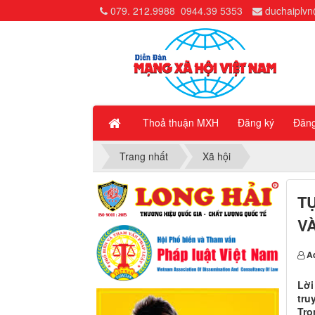
079. 212.9988
0944.39 5353
duchaiplv
Thoả thuận MXH
Đăng ký
Đăn
Trang nhất
Xã hội
T
VÀ
A
Lời
tru
Tro