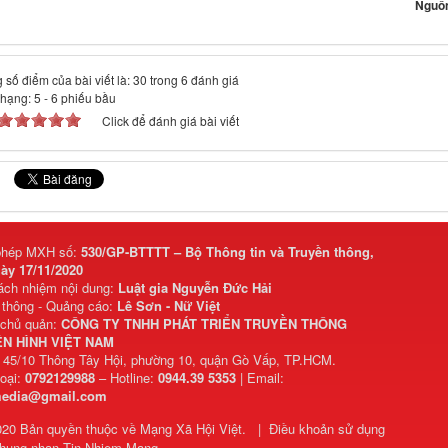
Nguồn
 số điểm của bài viết là: 30 trong 6 đánh giá
 hạng:
5
-
6
phiếu bầu
Click để đánh giá bài viết
phép MXH số:
530/GP-BTTTT – Bộ Thông tin và Truyền thông,
ày 17/11/2020
rách nhiệm nội dung:
Luật gia Nguyễn Đức Hải
 thông - Quảng cáo:
Lê Sơn - Nữ Việt
 chủ quản:
CÔNG TY TNHH PHÁT TRIỂN TRUYỀN THÔNG
N HÌNH VIỆT NAM
: 45/10 Thông Tây Hội, phường 10, quận Gò Vấp, TP.HCM.
hoại:
0792129988
– Hotline:
0944.39 5353
| Email:
media@gmail.com
020 Bản quyền thuộc về
Mạng Xã Hội Việt
.
|
Điều khoản sử dụng