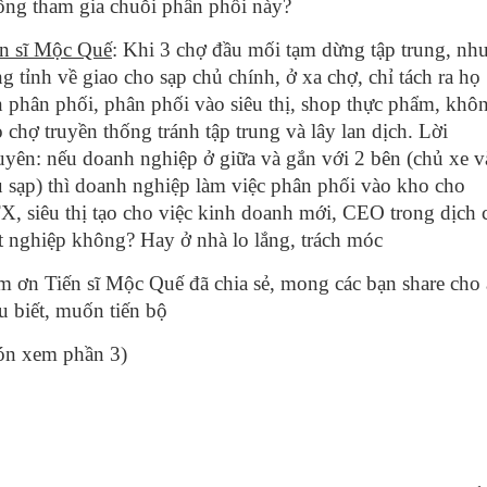
ông tham gia chuỗi phân phối này?
ến sĩ Mộc Quế
: Khi 3 chợ đầu mối tạm dừng tập trung, nh
g tỉnh về giao cho sạp chủ chính, ở xa chợ, chỉ tách ra họ
 phân phối, phân phối vào siêu thị, shop thực phẩm, khô
 chợ truyền thống tránh tập trung và lây lan dịch. Lời
yên: nếu doanh nghiệp ở giữa và gắn với 2 bên (chủ xe v
 sạp) thì doanh nghiệp làm việc phân phối vào kho cho
, siêu thị tạo cho việc kinh doanh mới, CEO trong dịch 
t nghiệp không? Hay ở nhà lo lắng, trách móc
 ơn Tiến sĩ Mộc Quế đã chia sẻ, mong các bạn share cho 
u biết, muốn tiến bộ
ón xem phần 3)