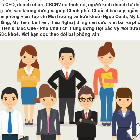
 là CEO, doanh nhân, CBCNV có trình độ, người kinh doanh tự do
g lực, sao không đứng ra giúp Chính phủ. Chuỗi 4 bài suy ngẫm,
m phóng viên Tạp chí Môi trường và Sức khoẻ (Ngọc Oanh, Mỹ L
Hằng, Mỹ Tiên, Lê Tiến, Hiếu Nghĩa) đi nghiên cứu, viết bài và ph
 Tiến sĩ Mộc Quế - Phó Chủ tịch Trung ương Hội Bảo vệ Môi trườ
Sức khoẻ. Mời bạn đọc theo dõi bài phỏng vấn