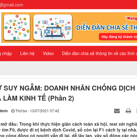
n@gmail.com
g nhập
Liên hệ
Video
Diễn đàn chia sẻ thông tin về các lĩnh
Ự SUY NGẪM: DOANH NHÂN CHỐNG DỊCH
 LÀM KINH TẾ (Phần 2)
dmin
Thứ ba - 13/07/2021 07:42
 mở đầu: Trong khi thực hiện giãn cách toàn xã hội, test xét nghi
y tìm F0, được đi trị bệnh dịch Covid, số còn lại F1 cách ly tại nhà
ng cộng đồng có người vẫn đi lại, dễ lây lan, vậy số đông các nò