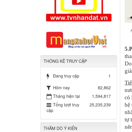
5.
tha
THÔNG KÊ TRUY CẬP
Doa
giả
Đang truy cập
1
Ti
Hôm nay
82,862
nướ
Tháng hiện tại
1,594,817
có 
hệ
Tổng lượt truy
25,235,239
cập
nhâ
tự 
nên
THĂM DÒ Ý KIẾN