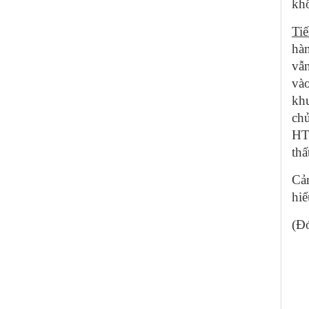
kh
Ti
hàn
vẫn
vào
khu
chủ
HTX
thấ
Cảm
hiể
(Đ