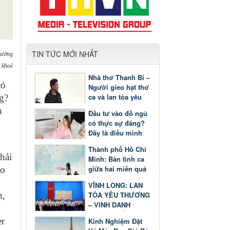
TIN TỨC MỚI NHẤT
rường
 khoẻ
Nhà thơ Thanh Bi –
có
Người gieo hạt thơ
ca và lan tỏa yêu
g?
thương
n
Đầu tư vào đồ ngủ
có thực sự đáng?
Đây là điều mình
nhận ra sau một
Thành phố Hồ Chí
thời gian
hải
Minh: Bản tình ca
giữa hai miền quá
ho
khứ và tương lai
VĨNH LONG: LAN
n,
TỎA YÊU THƯƠNG
– VINH DANH
GƯƠNG SÁNG
er
Kinh Nghiệm Đặt
HỌC TẬP