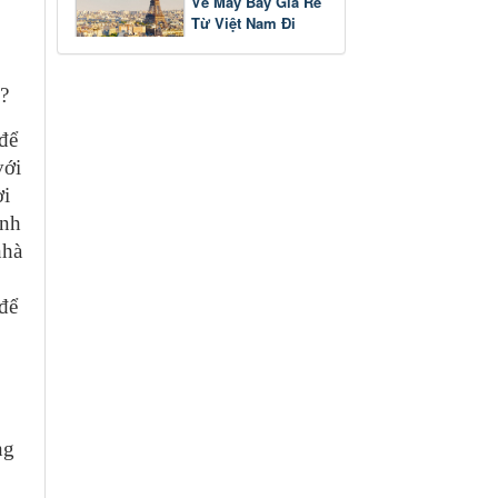
Vé Máy Bay Giá Rẻ
Từ Việt Nam Đi
Pháp
?
 để
với
ời
anh
nhà
để
ng