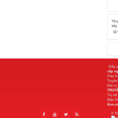
Tổng
Xếp
Giấy 
cấp ng
Chịu t
Truyền
Đơn vị
TRUYỀ
Trụ sở
Điện t
thvn.
© 2