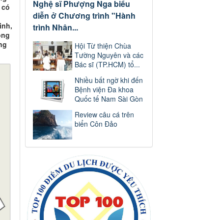
Nghệ sĩ Phượng Nga biểu
 có
diễn ở Chương trình "Hành
inh,
trình Nhân...
ỏng
ng
Hội Từ thiện Chùa
Tường Nguyên và các
Bác sĩ (TP.HCM) tổ...
Nhiều bất ngờ khi đến
Bệnh viện Đa khoa
Quốc tế Nam Sài Gòn
Review câu cá trên
biển Côn Đảo