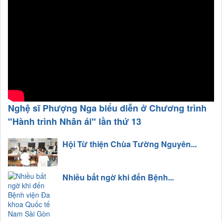
Nghệ sĩ Phượng Nga biểu diễn ở Chương trình
"Hành trình Nhân ái" lần thứ 13
Hội Từ thiện Chùa Tường Nguyên...
Nhiều bất ngờ khi đến Bệnh...