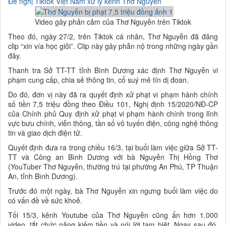
Đề nghị Tiktok Việt Nam xử lý kênh Thơ Nguyễn
Video gây phản cảm của Thơ Nguyễn trên Tiktok
Theo đó, ngày 27/2, trên Tiktok cá nhân, Thơ Nguyễn đã đăng
clip “xin vía học giỏi”. Clip này gây phẫn nộ trong những ngày gần
đây.
Thanh tra Sở TT-TT tỉnh Bình Dương xác định Thơ Nguyễn vi
phạm cung cấp, chia sẻ thông tin, cổ suý mê tín dị đoan.
Do đó, đơn vị này đã ra quyết định xử phạt vi phạm hành chính
số tiền 7,5 triệu đồng theo Điều 101, Nghị định 15/2020/NĐ-CP
của Chính phủ Quy định xử phạt vi phạm hành chính trong lĩnh
vực bưu chính, viễn thông, tần số vô tuyến điện, công nghệ thông
tin và giao dịch điện tử.
Quyết định đưa ra trong chiều 16/3, tại buổi làm việc giữa Sở TT-
TT và Công an Bình Dương với bà Nguyễn Thị Hồng Thơ
(YouTuber Thơ Nguyễn, thường trú tại phường An Phú, TP Thuận
An, tỉnh Bình Dương).
Trước đó một ngày, bà Thơ Nguyễn xin ngưng buổi làm việc do
có vấn đề về sức khoẻ.
Tối 15/3, kênh Youtube của Thơ Nguyễn cũng ẩn hơn 1.000
video, tắt chức năng kiếm tiền và nói lời tạm biệt. Ngay sau đó,