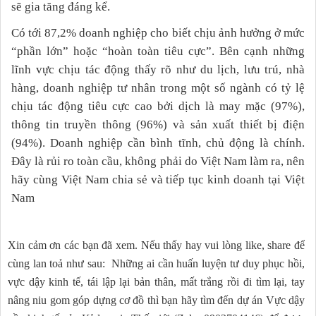
sẽ gia tăng đáng kể.
Có tới 87,2% doanh nghiệp cho biết chịu ảnh hưởng ở mức
“phần lớn” hoặc “hoàn toàn tiêu cực”. Bên cạnh những
lĩnh vực chịu tác động thấy rõ như du lịch, lưu trú, nhà
hàng, doanh nghiệp tư nhân trong một số ngành có tỷ lệ
chịu tác động tiêu cực cao bởi dịch là may mặc (97%),
thông tin truyền thông (96%) và sản xuất thiết bị điện
(94%). Doanh nghiệp cần bình tĩnh, chủ động là chính.
Đây là rủi ro toàn cầu, không phải do Việt Nam làm ra, nên
hãy cùng Việt Nam chia sẻ và tiếp tục kinh doanh tại Việt
Nam
Xin cảm ơn các bạn đã xem. Nếu thấy hay vui lòng like, share để
cùng lan toả như sau: Những ai cần huấn luyện tư duy phục hồi,
vực dậy kinh tế, tái lập lại bản thân, mất trắng rồi đi tìm lại, tay
nâng niu gom góp dựng cơ đồ thì bạn hãy tìm đến dự án Vực dậy