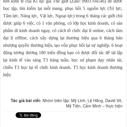
nền kinh tế của Kỉ lục gia Thế giới (Zalo: 0903704146) để đươc
học tập, tìm kiếm lại mối mang, phục hồi 5 nguồn lực (Trí lực,
Tâm lực, Năng lực, Vật lực, Ngoại lực) trong 6 tháng các giới chủ
được giúp 6 việc, có 1 văn phòng, có lớp học kinh doanh, có sản
phẩm đi kinh doanh ngay, có cách tổ chức đại lí online, cách làm
đại lí offline, cách xây dựng lại thương hiệu qua 6 tháng bán
nhượng quyền thương hiệu, tạo vốn phục hồi lại sự nghiệp. 6 hoạt
động tương đương 180 triệu đồng bạn có được đối tác để tái lập
lại kinh tế vào sáng T3 hàng tuần, học sư phạm dạy nhân tài,
chiều T3 học lại tổ chức kinh doanh, T5 học kinh doanh thương
hiệu
Tác giả bài viết:
Nhóm biên tập: Mỹ Linh. Lệ Hằng, David Võ,
Mỹ Tiên, Cẩm Minh – thực hiện