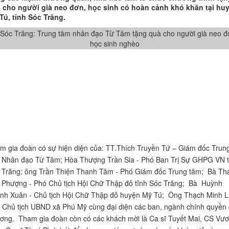
 cho người già neo đơn, học sinh có hoàn cảnh khó khăn tại huy
Tú, tỉnh Sóc Trăng.
m gia đoàn có sự hiện diện của: TT.Thích Truyền Tứ – Giám đốc Trun
 Nhân đạo Từ Tâm; Hòa Thượng Trần Sia - Phó Ban Trị Sự GHPG VN t
 Trăng; ông Trần Thiện Thanh Tâm - Phó Giám đốc Trung tâm; Bà Th
 Phượng - Phó Chủ tịch Hội Chữ Thập đỏ tỉnh Sóc Trăng; Bà Huỳnh
nh Xuân - Chủ tịch Hội Chữ Thập đỏ huyện Mỹ Tú; Ông Thạch Minh L
 Chủ tịch UBND xã Phú Mỹ cùng đại diện các ban, ngành chính quyền đ
ơng. Tham gia đoàn còn có các khách mời là Ca sĩ Tuyết Mai, CS Vư