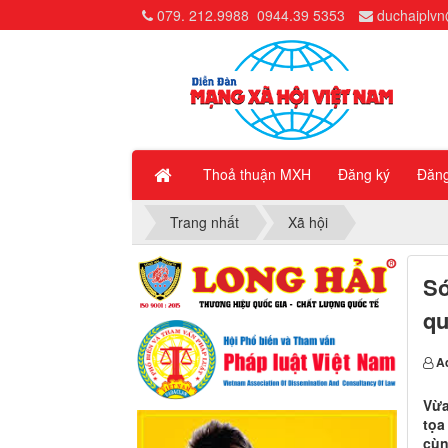
079. 212.9988
0944.39 5353
duchaiplv
Thoả thuận MXH
Đăng ký
Đăn
Trang nhất
Xã hội
So
qu
A
Vừ
tọa
cù