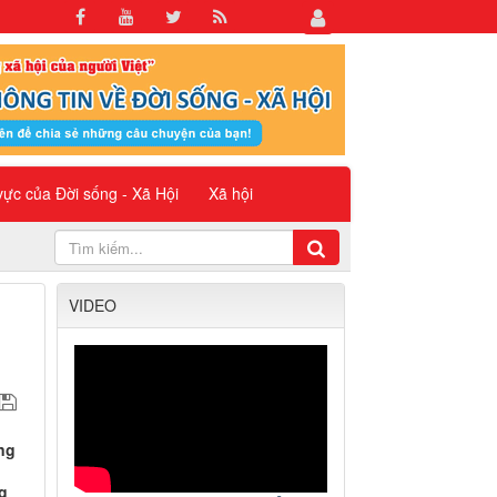
 vực của Đời sống - Xã Hội
Xã hội
VIDEO
ng
g