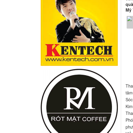
quà
Mỹ 
Tha
tâm
Sóc
Kim
Tha
Phó
phư