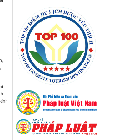
âu.
n,
,
ài
nh
kinh