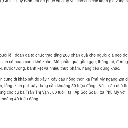
n ,Ca sĩ Thuý Bình hát để phục vụ giúp vui cho các các khán giả vùng s
i buổi lễ, đoàn đã tổ chức trao tặng 200 phần quà cho người già neo đơ
c sinh có hoàn cảnh khó khăn. Mỗi phần quà gồm gạo, thùng mì, đường
i, nước tương, bánh kẹt và nhiều thực phẩm, hàng tiêu dùng khác.
n cũng đi khảo sát để xây 1 cây cầu nông thôn xã Phú Mỹ ngang 2m d
m, tổng kinh phí xây dựng cầu khoảng 50 triệu đồng. Và 1 căn nhà tì
ơng cho cụ bà Trần Thị Vạn , 80 tuổi, tại Ấp Sóc Soài, xã Phú Mỹ với 
 khoảng 40 triệu đồng.