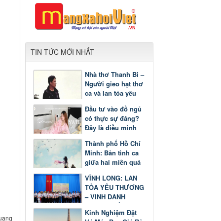
TIN TỨC MỚI NHẤT
Nhà thơ Thanh Bi –
Người gieo hạt thơ
ca và lan tỏa yêu
thương
Đầu tư vào đồ ngủ
có thực sự đáng?
Đây là điều mình
nhận ra sau một
Thành phố Hồ Chí
thời gian
Minh: Bản tình ca
giữa hai miền quá
khứ và tương lai
VĨNH LONG: LAN
TỎA YÊU THƯƠNG
– VINH DANH
GƯƠNG SÁNG
Kinh Nghiệm Đặt
HỌC TẬP
Quang