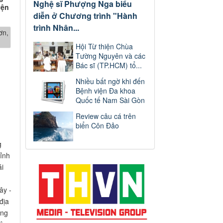
Nghệ sĩ Phượng Nga biểu
ện
diễn ở Chương trình "Hành
trình Nhân...
Hội Từ thiện Chùa
Tường Nguyên và các
Bác sĩ (TP.HCM) tổ...
Nhiều bất ngờ khi đến
Bệnh viện Đa khoa
Quốc tế Nam Sài Gòn
Review câu cá trên
biển Côn Đảo
g
ỉnh
ái
ây -
ịa
ơng