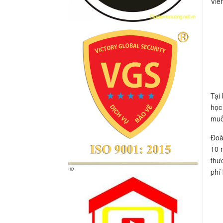
Viễ
Tạ
họ
muố
Đoà
10 
thư
phí