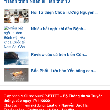
"Hành trình Nhân ái" lần thứ 13
Hội Từ thiện Chùa Tường Nguyên...
Nhiều bất ngờ khi đến Bệnh...
Review câu cá trên biển Côn...
Bốc Phốt: Lừa bán Yến bằng cao...
Giấy phép MXH số:
530/GP-BTTTT – Bộ Thông tin và Truyền
thông, cấp ngày 17/11/2020
Chịu trách nhiệm nội dung:
Luật gia Nguyễn Đức Hải
Truyền thông - Quảng cáo:
Lê Sơn - Nữ Việt