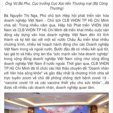
Ông Vũ Bá Phú, Cục trưởng Cục Xúc tiến Thương mại (Bộ Công
Thương)
Bà Nguyễn Thị Nga, Phó chủ tịch Hiệp hội phát triển văn hóa
doanh nghiệp Việt Nam - Chủ tịch CLB VHDN TP Hồ Chí Minh
chia sẻ: Trong nhiều năm qua, Hiệp hội Phát triển VHDN Việt
Nam và CLB VHDN TP Hồ Chí Minh đã triển khai nhiều cuộc vận
động xây dựng văn hóa doanh nghiệp Việt Nam đến 63 tỉnh
thành và ký kết tác với một số nước Châu Âu triển khai nhiều
chương trình, nhiều kế hoạch hành động cho các Doanh nghiệp
Việt Nam trong và ngoài nước. Bước đầu đã có nhiều kết quả tốt,
tạo giá trị và hiệu ứng lan tỏa “sức mạnh văn hóa doanh nghiệp”
trong cộng đồng doanh nghiệp Việt Nam cũng như cộng đồng
doanh nghiệp Việt Nam ở nước ngoài. Thời gian qua, CLB VHDN
TP Hồ Chí Minh đã tổ chức các Hội thảo chuyên đề "Doanh nhân
với Văn hóa sống khỏe" và gần đây nhất là chương trình chia sẻ
trực tuyến zoom về chủ đề phòng chống dịch bệnh covid 19 -
“vaccine covid 19 và các vaccine thiết yếu cho sức khỏe”…đã
được rất nhiều các doanh nhân, doanh nghiệp quan tâm.