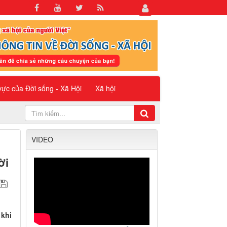
 vực của Đời sống - Xã Hội
Xã hội
VIDEO
ời
 khi