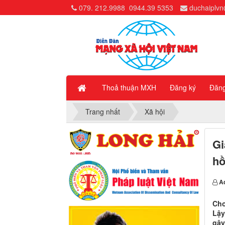
079. 212.9988
0944.39 5353
duchaiplv
Thoả thuận MXH
Đăng ký
Đăn
Trang nhất
Xã hội
Gi
hồ
A
Cho
Lậy
gây