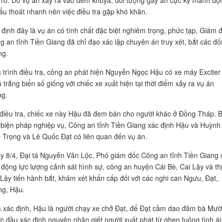
 rõ. Do vụ án xảy ra vào đêm khuya, đối tượng gây án cực kỳ manh độ
tẩu thoát nhanh nên việc điều tra gặp khó khăn.
 định đây là vụ án có tính chất đặc biệt nghiêm trọng, phức tạp, Giám 
g an tỉnh Tiền Giang đã chỉ đạo xác lập chuyên án truy xét, bắt các đố
ng.
 trình điều tra, công an phát hiện Nguyễn Ngọc Hậu có xe máy Exciter
 trắng biển số giống với chiếc xe xuất hiện tại thời điểm xảy ra vụ án
g.
 điều tra, chiếc xe này Hậu đã đem bán cho người khác ở Đồng Tháp. 
 biện pháp nghiệp vụ, Công an tỉnh Tiền Giang xác định Hậu và Huỳnh
 Trọng và Lê Quốc Đạt có liên quan đến vụ án.
y 8/4, Đại tá Nguyễn Văn Lộc, Phó giám đốc Công an tỉnh Tiền Giang 
 động lực lượng cảnh sát hình sự, công an huyện Cái Bè, Cai Lậy và th
 Lậy tiến hành bắt, khám xét khẩn cấp đối với các nghi can Ngưu, Đạt,
ng, Hậu.
 xác định, Hậu là người chạy xe chở Đạt, để Đạt cầm dao đâm bà Mườ
c đầu xác định nguyên nhân giết người xuất phát từ ghen tuông tình ái