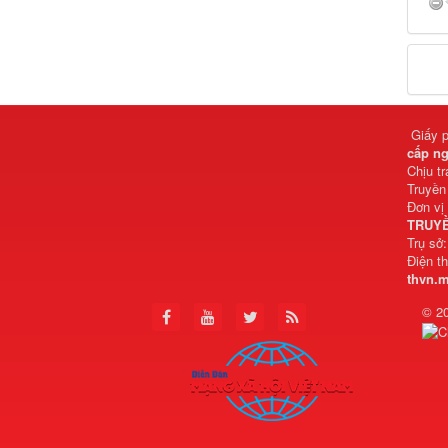
Giấy 
cấp ng
Chịu t
Truyền
Đơn vị
TRUYỀ
Trụ sở
Điện t
thvn.
© 2