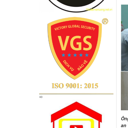
Ôn
an 