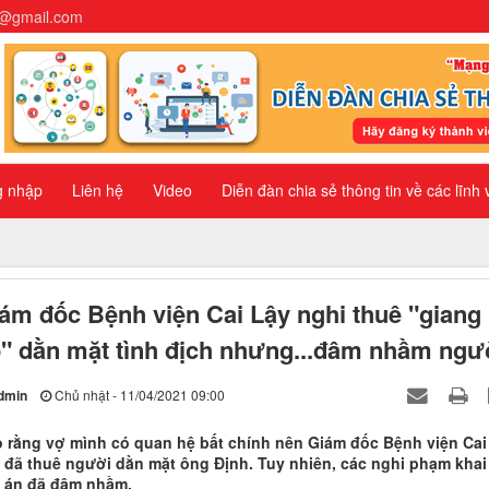
n@gmail.com
g nhập
Liên hệ
Video
Diễn đàn chia sẻ thông tin về các lĩnh
ám đốc Bệnh viện Cai Lậy nghi thuê "giang
" dằn mặt tình địch nhưng...đâm nhầm ngư
dmin
Chủ nhật - 11/04/2021 09:00
 rằng vợ mình có quan hệ bất chính nên Giám đốc Bệnh viện Cai
 đã thuê người dằn mặt ông Định. Tuy nhiên, các nghi phạm khai
 án đã đâm nhầm.