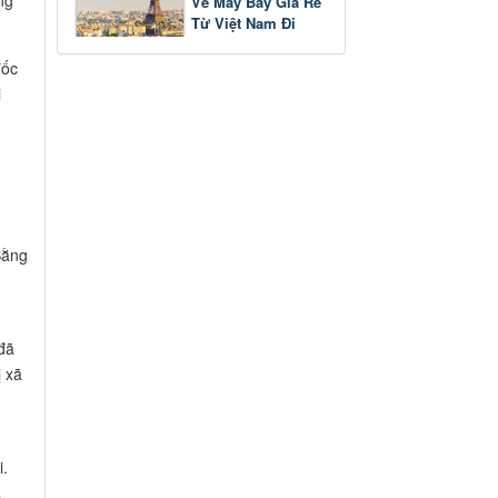
ng
Vé Máy Bay Giá Rẻ
Từ Việt Nam Đi
Pháp
đốc
i
Bằng
đã
ị xã
i.
.