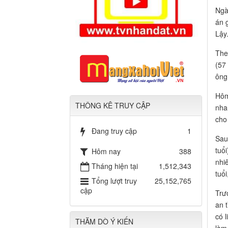
Ngà
án 
Lậy
The
(57
ông
Hôm
THÔNG KÊ TRUY CẬP
nha
cho
Đang truy cập
1
Sau
tuổ
Hôm nay
388
nhi
Tháng hiện tại
1,512,343
tuổ
Tổng lượt truy
25,152,765
cập
Trư
an 
có 
THĂM DÒ Ý KIẾN