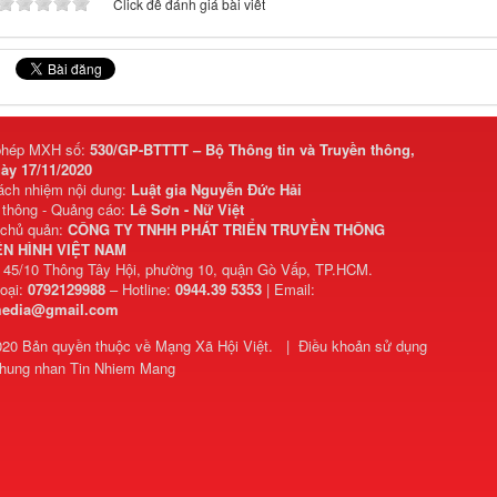
Click để đánh giá bài viết
phép MXH số:
530/GP-BTTTT – Bộ Thông tin và Truyền thông,
ày 17/11/2020
rách nhiệm nội dung:
Luật gia Nguyễn Đức Hải
 thông - Quảng cáo:
Lê Sơn - Nữ Việt
 chủ quản:
CÔNG TY TNHH PHÁT TRIỂN TRUYỀN THÔNG
N HÌNH VIỆT NAM
: 45/10 Thông Tây Hội, phường 10, quận Gò Vấp, TP.HCM.
hoại:
0792129988
– Hotline:
0944.39 5353
| Email:
media@gmail.com
020 Bản quyền thuộc về
Mạng Xã Hội Việt
.
|
Điều khoản sử dụng