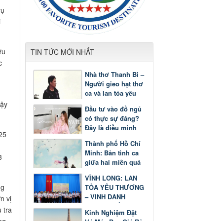
vụ
i
ưu
TIN TỨC MỚI NHẤT
c
Nhà thơ Thanh Bi –
Người gieo hạt thơ
ca và lan tỏa yêu
thương
Lậy
Đầu tư vào đồ ngủ
có thực sự đáng?
Đây là điều mình
25
nhận ra sau một
Thành phố Hồ Chí
thời gian
Minh: Bản tình ca
3
giữa hai miền quá
khứ và tương lai
VĨNH LONG: LAN
ng
TỎA YÊU THƯƠNG
– VINH DANH
n vị
GƯƠNG SÁNG
 tra
Kinh Nghiệm Đặt
HỌC TẬP