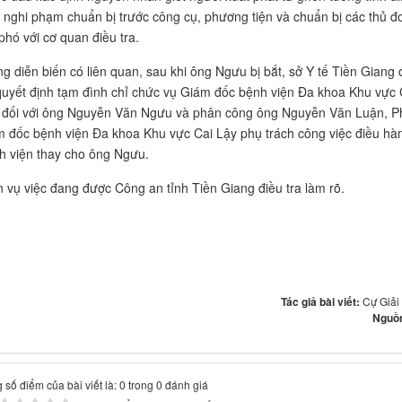
 nghi phạm chuẩn bị trước công cụ, phương tiện và chuẩn bị các thủ đ
phó với cơ quan điều tra.
ng diễn biến có liên quan, sau khi ông Ngưu bị bắt, sở Y tế Tiền Giang 
quyết định tạm đình chỉ chức vụ Giám đốc bệnh viện Đa khoa Khu vực 
 đối với ông Nguyễn Văn Ngưu và phân công ông Nguyễn Văn Luận, P
m đốc bệnh viện Đa khoa Khu vực Cai Lậy phụ trách công việc điều hà
h viện thay cho ông Ngưu.
n vụ việc đang được Công an tỉnh Tiền Giang điều tra làm rõ.
Tác giả bài viết:
Cự Giải 
Nguồn
 số điểm của bài viết là: 0 trong 0 đánh giá