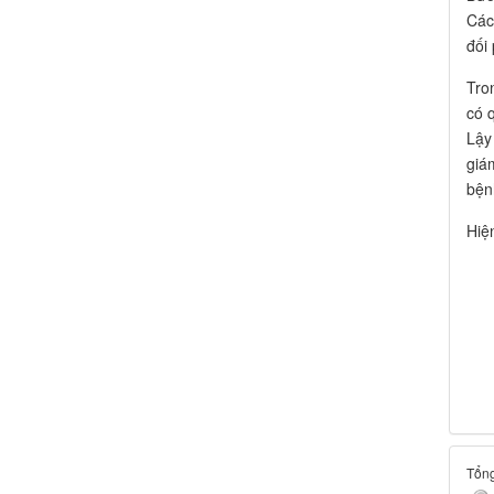
Các
đối 
Tro
có 
Lậy
giá
bện
Hiệ
Tổng