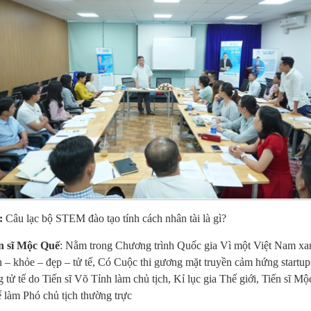
:
Câu lạc bộ STEM đào tạo tính cách nhân tài là gì?
n sĩ Mộc Quế
: Nằm trong Chương trình Quốc gia Vì một Việt Nam xa
h – khỏe – đẹp – tử tế, Có Cuộc thi gương mặt truyền cảm hứng startup
g tử tế do Tiến sĩ Võ Tỉnh làm chủ tịch, Kỉ lục gia Thế giới, Tiến sĩ Mộ
 làm Phó chủ tịch thường trực