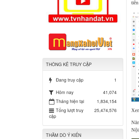
tiê
THÔNG KÊ TRUY CẬP
Đang truy cập
1
Hôm nay
41,074
Tháng hiện tại
1,834,154
Tổng lượt truy
25,474,576
Xem
cập
Năm
Nội
THĂM DÒ Ý KIẾN