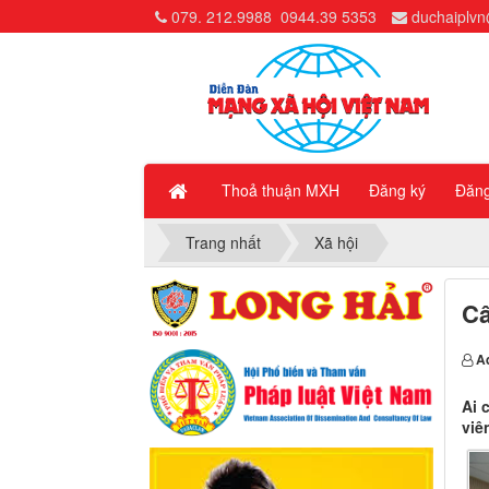
079. 212.9988
0944.39 5353
duchaiplv
Thoả thuận MXH
Đăng ký
Đăn
Trang nhất
Xã hội
Câ
A
Ai 
viê