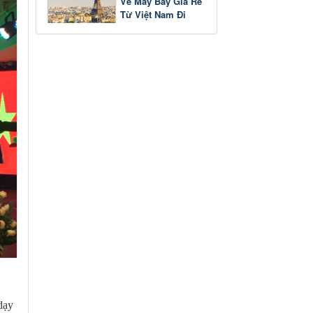
Vé Máy Bay Giá Rẻ
Từ Việt Nam Đi
Pháp
dạy