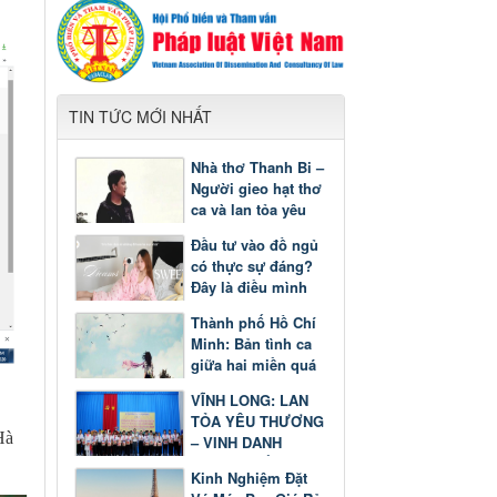
TIN TỨC MỚI NHẤT
Nhà thơ Thanh Bi –
Người gieo hạt thơ
ca và lan tỏa yêu
thương
Đầu tư vào đồ ngủ
có thực sự đáng?
Đây là điều mình
nhận ra sau một
Thành phố Hồ Chí
thời gian
Minh: Bản tình ca
giữa hai miền quá
khứ và tương lai
VĨNH LONG: LAN
TỎA YÊU THƯƠNG
Hà
– VINH DANH
GƯƠNG SÁNG
Kinh Nghiệm Đặt
HỌC TẬP