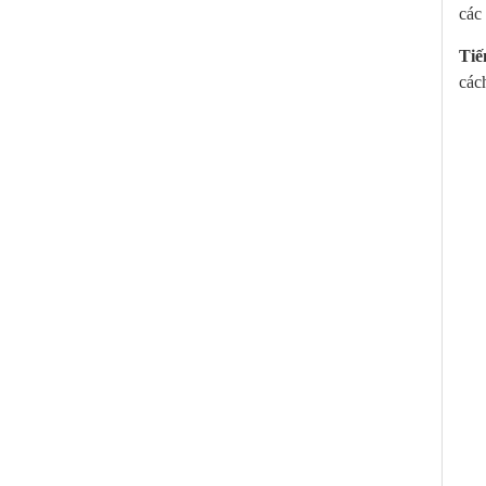
các
Tiế
các