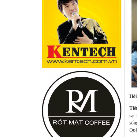
Hỏi
Tiế
sạc
sốn
Quế