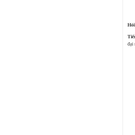
Hỏi
Tiế
đại 