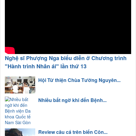
Nghệ sĩ Phượng Nga biểu diễn ở Chương trình
"Hành trình Nhân ái" lần thứ 13
Hội Từ thiện Chùa Tường Nguyên...
Nhiều bất ngờ khi đến Bệnh...
Review câu cá trên biển Côn...