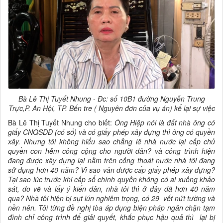
Bà Lê Thị Tuyết Nhung - Đc: số 10B1 đường Nguyễn Trung
Trực,P. An Hội, TP. Bến tre ( Nguyên đơn của vụ án) kể lại sự việc
Bà Lê Thị Tuyết Nhung cho biết:
Ông Hiệp nói là đất nhà ông có
giấy CNQSDĐ (có sổ) và có giấy phép xây dựng thì ông có quyền
xây. Nhưng tôi không hiểu sao chẳng lẽ nhà nước lại cấp chủ
quyền con hẻm công cộng cho người dân? và công trình hiện
đang được xây dựng lại nằm trên cống thoát nước nhà tôi đang
sử dụng hơn 40 năm? Vì sao vẫn được cấp giấy phép xây dựng?
Tại sao lúc trước khi cấp sổ chính quyền không có ai xuống khảo
sát, đo vẽ và lấy ý kiến dân, nhà tôi thì ở đây đã hơn 40 năm
qua? Nhà tôi hiện bị sụt lún nghiêm trọng, có 29 vết nứt tường và
nền nên. Tôi từng đề nghị tòa áp dụng biện pháp ngăn chặn tạm
đình chỉ công trình để giải quyết, khắc phục hậu quả thì lại bị