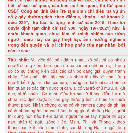
tiết từ các cơ quan, các bên có liên quan, thì Cơ quan
CSĐT Công an tỉnh Bến Tre tạm đình chỉ điều tra vụ án
cố ý gây thương tích theo điểm a, khoản 1 và khoản 2
điều 229”, Bộ luật tố tụng hình sự năm 2015. Theo tôi
quyết định tạm đình chỉ (số 930, ngày 19/7/2021) này là
chưa khách quan, chưa làm rõ trách nhiệm của từng
người, điều này đã gây thiệt hại, ảnh hưởng nghiêm
trọng đến quyền và lợi ích hợp pháp của nạn nhân, bởi
các lẽ sau:
Thứ nhất:
Vụ việc đôi bên đánh nhau, xô xát thì có nhiều
người chứng kiến, bên cạnh đó có camera ghi hình lại, trong
đó có sự chứng kiến của các cán bộ đang giải quyết tranh
chấp. Cần phải triệu tập các cá nhân lên lấy lời khai từng
người, kết hợp trích lục camera, chứng cứ, lời khai các bên có
liên quan sẽ xác định được bị can, ai có vai trò chủ mưu, ai xúi
dục, ai tổ chức…Cơ quan điều tra sau 9 tháng điều tra mà
chưa xác định được bị can gây thương tích là theo tôi chưa
thuyết phục. Nhân chứng cũng có và camera cũng đã ghi lại
cảnh nhóm người lao vào hành hung gia đình ông Đạt; người
thì dùng nón bảo hiểm đánh, người thì bẻ tay, người thì đạp
nạn nhân té ngã....(ông Hiệp, Minh, Phi, và Phong - theo
thông báo kết luận giám định); sau khi ông Đạt té ngã (ông
Hiệp nằm trên ông Đạt), ông Hiệp và ông Minh đã dùng tay