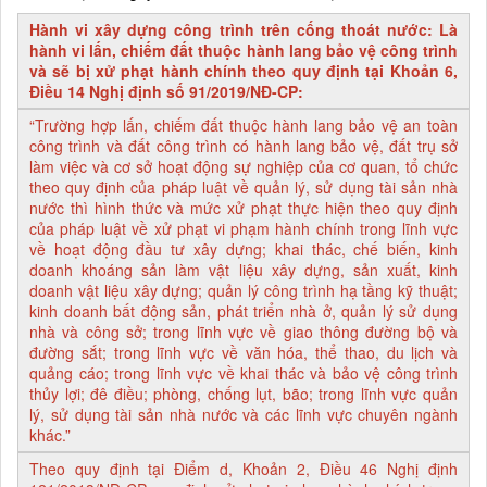
Hành vi xây dựng công trình trên cống thoát nước: Là
hành vi lấn, chiếm đất thuộc hành lang bảo vệ công trình
và sẽ bị xử phạt hành chính theo quy định tại Khoản 6,
Điều 14 Nghị định số 91/2019/NĐ-CP:
“Trường hợp lấn, chiếm đất thuộc hành lang bảo vệ an toàn
công trình và đất công trình có hành lang bảo vệ, đất trụ sở
làm việc và cơ sở hoạt động sự nghiệp của cơ quan, tổ chức
theo quy định của pháp luật về quản lý, sử dụng tài sản nhà
nước thì hình thức và mức xử phạt thực hiện theo quy định
của pháp luật về xử phạt vi phạm hành chính trong lĩnh vực
về hoạt động đầu tư xây dựng; khai thác, chế biến, kinh
doanh khoáng sản làm vật liệu xây dựng, sản xuất, kinh
doanh vật liệu xây dựng; quản lý công trình hạ tầng kỹ thuật;
kinh doanh bất động sản, phát triển nhà ở, quản lý sử dụng
nhà và công sở; trong lĩnh vực về giao thông đường bộ và
đường sắt; trong lĩnh vực về văn hóa, thể thao, du lịch và
quảng cáo; trong lĩnh vực về khai thác và bảo vệ công trình
thủy lợi; đê điều; phòng, chống lụt, bão; trong lĩnh vực quản
lý, sử dụng tài sản nhà nước và các lĩnh vực chuyên ngành
khác.”
Theo quy định tại Điểm d, Khoản 2, Điều 46 Nghị định