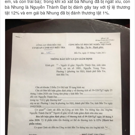
em, và con trai bà); trong khi xô xát bà Nhung đã bị ngất xỉu, con
bà Nhung là Nguyễn Thành Đạt bị đánh gãy tay với tỷ lệ thương
tật 12% và em gái bà Nhung đã bị đánh thương tật 1%.