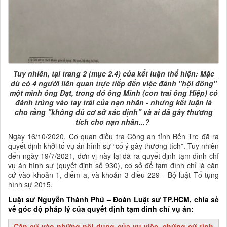
Tuy nhiên, tại trang 2 (mục 2.4) của kết luận thể hiện: Mặc
dù có 4 người liên quan trực tiếp đến việc đánh "hội đồng"
một mình ông Đạt, trong đó ông Minh (con trai ông Hiệp) có
đánh trúng vào tay trái của nạn nhân - nhưng kết luận là
cho rằng "không đủ cơ sở xác định" và ai đã gây thương
tích cho nạn nhân...?
Ngày 16/10/2020, Cơ quan điều tra Công an tỉnh Bến Tre đã ra
quyết định khởi tố vụ án hình sự “cố ý gây thương tích”. Tuy nhiên
đến ngày 19/7/2021, đơn vị này lại đã ra quyết định tạm đình chỉ
vụ án hình sự (quyết định số 930), cơ sở để tạm đình chỉ là căn
cứ vào khoản 1, điểm a, và khoản 3 điều 229 - Bộ luật Tố tụng
hình sự 2015.
Luật sư Nguyễn Thành Phú – Đoàn Luật sư TP.HCM, chia sẻ
vế góc độ pháp lý của quyết định tạm đình chỉ vụ án:
Căn cứ vào những nội dung của vụ việc, chứng cứ tình