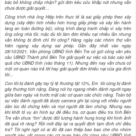
bác bỏ không chấp nhận? gửi đơn kêu cứu khắp nơi nhưng vẫn
chưa được giải quyết…
Công trình nhà ông Hiệp trên thực tế là sai giấy phép theo xây
dựng (xây diện tích nhiều hơn trong giấy phép và xây lấn hành
lang an toàn đường bộ); công trình đang tranh chấp vì xây trên
ống cống nhà tôi, mặc dù tôi làm đơn khiếu nại nhiều lần nhưng
vẫn không bị đình chỉ thi công? Hàng ngày các nhóm thợ vẫn
hiên ngang xây dựng sai phép. Gần đây nhất vào ngày
28/10/2021, Văn phòng UBND tỉnh Bến Tre có gửi công văn yêu
cầu UBND Thành phố Bến Tre giải quyết sự việc và báo cáo kết
quả cho UBND tỉnh (vào tháng 11). Nhưng đến nay vẫn chưa có
một cơ quan nào trả lời hay giải quyết đơn khiếu nại của gia đình
tôi...
Con tôi bị đánh gãy tay tỷ lệ thương tật 12%, Em tôi cũng bị đánh
gây thương tích nặng. Đáng nói họ ngang nhiên đánh người ngay
giữa ban ngày và trước mặt các cơ quan các chức năng. Toàn bộ
sự việc đánh người đã được camera ghi lại cùng với nhiều người
dân lúc đó chứng kiến và mọi người đã làm chứng. Nhưng sau
khi khởi tố vụ án hình sự để điều tra, cơ quan điều tra tỉnh Bến
Tre vẫn chưa “tìm” được đối tượng hành hung trong khi hình ảnh
đã quá rõ ràng? Rồi mới đây lại ra quyết định tạm đình chỉ điều
tra? Tôi nghi ngờ có ai đó đã can thiệp bao bao che cho nhóm
người này, rất mong các cơ quan báo chí cũng như UBND tỉnh