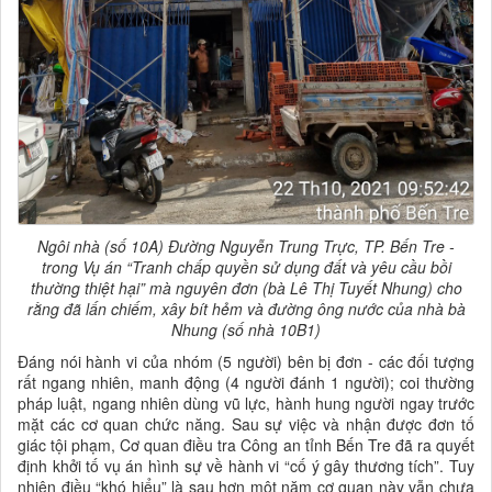
Ngôi nhà (số 10A) Đường Nguyễn Trung Trực, TP. Bến Tre -
trong Vụ án “Tranh chấp quyền sử dụng đất và yêu cầu bồi
thường thiệt hại” mà nguyên đơn (bà Lê Thị Tuyết Nhung) cho
rằng đã lấn chiếm, xây bít hẻm và đường ông nước của nhà bà
Nhung (số nhà 10B1)
Đáng nói hành vi của nhóm (5 người) bên bị đơn - các đối tượng
rất ngang nhiên, manh động (4 người đánh 1 người); coi thường
pháp luật, ngang nhiên dùng vũ lực, hành hung người ngay trước
mặt các cơ quan chức năng. Sau sự việc và nhận được đơn tố
giác tội phạm, Cơ quan điều tra Công an tỉnh Bến Tre đã ra quyết
định khởi tố vụ án hình sự về hành vi “cố ý gây thương tích”. Tuy
nhiên điều “khó hiểu” là sau hơn một năm cơ quan này vẫn chưa