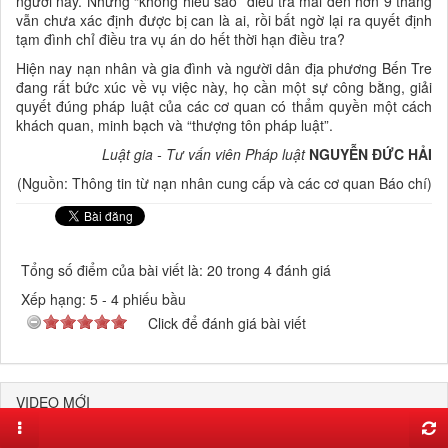
người này. Nhưng “không hiểu sao” điều tra mãi đến hơn 9 tháng
vẫn chưa xác định được bị can là ai, rồi bất ngờ lại ra quyết định
tạm đình chỉ điều tra vụ án do hết thời hạn điều tra?
Hiện nay nạn nhân và gia đình và người dân địa phương Bến Tre
đang rất bức xúc về vụ việc này, họ cần một sự công bằng, giải
quyết đúng pháp luật của các cơ quan có thẩm quyền một cách
khách quan, minh bạch và “thượng tôn pháp luật”.
Luật gia - Tư vấn viên Pháp luật
NGUYỄN ĐỨC HẢI
(Nguồn: Thông tin từ nạn nhân cung cấp và các cơ quan Báo chí)
Tổng số điểm của bài viết là: 20 trong 4 đánh giá
Xếp hạng:
5
-
4
phiếu bầu
Click để đánh giá bài viết
VIDEO MỚI