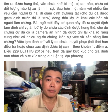
tìm ra được hung thủ, vẫn chưa khởi tố một bị can nào, chưa có
đối tượng nào bị xử lý hình sự. Sau hơn một năm với nhiều lần
yêu cầu người bị hại đi giám định thương tật (cho dù đã được
giám định trước đó là 12%) đồng thời lấy lời khai các bên và
người làm chứng. Bất ngờ mới đây cơ quan này đã ra quyết định
tạm đình chỉ vụ án bởi lý do chưa xác định được hung thủ, cho dù
chứng cứ đã có là camera an ninh đã được ghi lại khá rõ ràng
cũng như có nhiều người chứng kiến sự việc và sẵn sàng làm
chứng? Việc tạm đình chỉ với lý do chưa thuyết phục (hết thời hạn
điều tra hoặc chưa xác định được bị can – theo khoản 1, điểm a,
Điều 229 BLTTHS 2015) nêu trên đã gây bức xúc cho gia đình
nạn nhân và bức xúc trong dư luận tại địa phương.