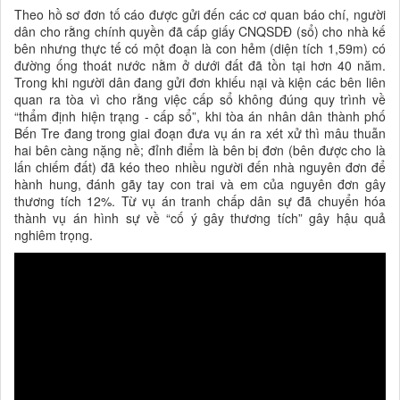
Theo hồ sơ đơn tố cáo được gửi đến các cơ quan báo chí, người
dân cho rằng chính quyền đã cấp giấy CNQSDĐ (sổ) cho nhà kế
bên nhưng thực tế có một đoạn là con hẻm (diện tích 1,59m) có
đường ống thoát nước nằm ở dưới đất đã tồn tại hơn 40 năm.
Trong khi người dân đang gửi đơn khiếu nại và kiện các bên liên
quan ra tòa vì cho rằng việc cấp sổ không đúng quy trình về
“thẩm định hiện trạng - cấp sổ”, khi tòa án nhân dân thành phố
Bến Tre đang trong giai đoạn đưa vụ án ra xét xử thì mâu thuẫn
hai bên càng nặng nề; đỉnh điểm là bên bị đơn (bên được cho là
lấn chiếm đất) đã kéo theo nhiều người đến nhà nguyên đơn để
hành hung, đánh gãy tay con trai và em của nguyên đơn gây
thương tích 12%. Từ vụ án tranh chấp dân sự đã chuyển hóa
thành vụ án hình sự về “cố ý gây thương tích” gây hậu quả
nghiêm trọng.