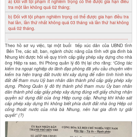
a) Đối với tội phạm ít nghiêm trọng có thể được gia hạn điều
tra một lần không quá 02 tháng;
b) Đối với tội phạm nghiêm trọng có thể được gia hạn điều tra
hai lần, lần thứ nhất không quá 03 tháng và lần thứ hai không
quá 02 tháng.
..................................................................................................
Theo hồ sơ vụ việc, tại một buổi tiếp xúc dân của UBND tỉnh
Bến Tre, các sở, ban, ngành chức năng của tỉnh với gia đình bà
Nhung khi được hỏi về quy trình cấp giấy phép xây dựng cho nhà
ông Hiệp ra sao, thì Phòng quản lý đô thị lại cho rằng:
“Công tác
kiểm tra ngoại nghiệp do lãnh đạo phòng đã yêu cầu chuyên viên
kiểm tra hiện trạng đất trước khi xây dựng để nắm tình hình khu
đất để tham mưu Uỷ ban nhân dân thành phố cấp giấy phép xây
dựng. Phòng Quản lý đô thị thành phố tham mưu Ủy ban nhân
dân thành phố cấp giấy phép xây dựng đúng với giấy chứng nhận
quyền sử dụng đất của ông Hiệp cung cấp. Nhưng khi khảo sát
cấp phép xây dựng thì không biết phía dưới đất nhà ông Hiệp có
cống thoát nước của nhà bà Nhung, nên hai gia đình tự giải
quyết” (?)