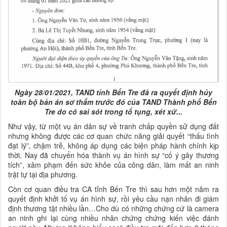
Ngày 28/01/2021, TAND tỉnh Bến Tre đã ra quyết định hủy
toàn bộ bản án sơ thẩm trước đó của TAND Thành phố Bến
Tre do có sai sót trong tố tụng, xét xử...
Như vậy, từ một vụ án dân sự về tranh chấp quyền sử dụng đất
nhưng không được các cơ quan chức năng giải quyết “thấu tình
đạt lý”, chậm trễ, không áp dụng các biện pháp hành chính kịp
thời. Nay đã chuyển hóa thành vụ án hình sự “cố ý gây thương
tích”, xâm phạm đến sức khỏe của công dân, làm mất an ninh
trật tự tại địa phương.
Còn cơ quan điều tra CA tỉnh Bến Tre thì sau hơn một năm ra
quyết định khởi tố vụ án hình sự, rồi yêu cầu nạn nhân đi giám
định thương tật nhiều lần…Cho dù có những chứng cứ là camera
an ninh ghi lại cùng nhiều nhân chứng chứng kiến việc đánh