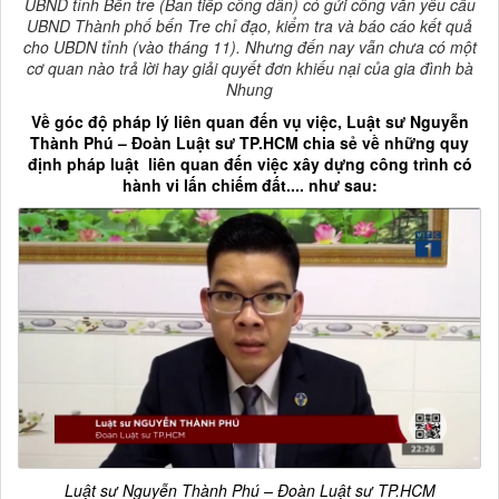
UBND tỉnh Bến tre (Ban tiếp công dân) có gửi công văn yêu cầu
UBND Thành phố bến Tre chỉ đạo, kiểm tra và báo cáo kết quả
cho UBDN tỉnh (vào tháng 11). Nhưng đến nay vẫn chưa có một
cơ quan nào trả lời hay giải quyết đơn khiếu nại của gia đình bà
Nhung
Về góc độ pháp lý liên quan đến vụ việc, Luật sư Nguyễn
Thành Phú – Đoàn Luật sư TP.HCM chia sẻ về những quy
định pháp luật liên quan đến việc xây dựng công trình có
hành vi lấn chiếm đất.... như sau:
Luật sư Nguyễn Thành Phú – Đoàn Luật sư TP.HCM