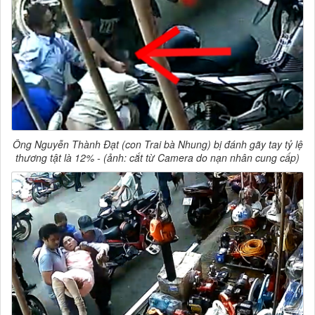
Ông Nguyễn Thành Đạt (con Trai bà Nhung) bị đánh gãy tay tỷ lệ
thương tật là 12% - (ảnh: cắt từ Camera do nạn nhân cung cấp)