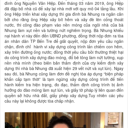
đình ông Nguyễn Văn Hiệp. Đến tháng 03 năm 2019, ông Hiệp
đã đập bỏ nhà cũ để xây lại nhà mới với quy mô 04 tầng lầu. Khi
ông Hiệp triển khai xây dựng thì gia đình bà Nhung ra ngăn cản
bởi cho rằng ông Hiệp xây bít hẻm và xây đè lên cống thoát
nước, thi công đào phạm vào nền móng của ngôi nhà của bà
Nhung làm xụt nền và tường nứt nghiêm trọng. Bà Nhung khiếu
nại hành vi này đến đến UBND phường, đồng thời nộp đơn ra tòa
án nhân dân TP Bến Tre để giải quyết, nộp đơn yêu cầu ngăn
chặn, đình chỉ hành vi xây dựng công trình lấn chiếm con hẻm,
xây trên đường ống nước; đồng thời yêu cầu bồi thường thiệt hại
do công trình xây dựng đào móng, đổ bê tông làm nứt tường, xụp
nền nhà mình (theo biên bản thẩm định của cty kiểm định xây
dựng thì nhà bà Nhung đã xuất hiện 29 vết nứt và xụt lún). Ngay
sau đó, bà Nhung cũng làm đơn đề nghị tòa áp dụng “biện pháp
khẩn cấp tạm thời” là tạm ngừng xây dựng công trình để tiến
hành kiểm tra hiện trạng, đo đạc, thẩm định công trình bị ảnh
hưởng do đào móng làm sụt lún, và giấy tờ pháp lý liên quan đến
quyền sở hữu nhà đất, giấy phép xây dựng.Tuy nhiên các yêu
cầu này lại không được tòa chấp nhận.