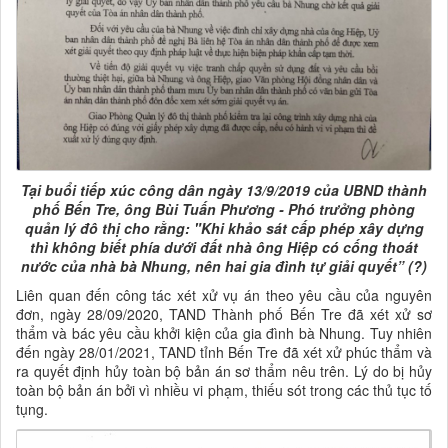
Tại buổi tiếp xúc công dân ngày 13/9/2019 của UBND thành
phố Bến Tre, ông Bùi Tuấn Phương - Phó trưởng phòng
quản lý đô thị cho rằng: "Khi khảo sát cấp phép xây dựng
thì không biết phía dưới đất nhà ông Hiệp có cống thoát
nước của nhà bà Nhung, nên hai gia đình tự giải quyết” (?)
Liên quan đến công tác xét xử vụ án theo yêu cầu của nguyên
đơn, ngày 28/09/2020, TAND Thành phố Bến Tre đã xét xử sơ
thẩm và bác yêu cầu khởi kiện của gia đình bà Nhung. Tuy nhiên
đến ngày 28/01/2021, TAND tỉnh Bến Tre đã xét xử phúc thẩm và
ra quyết định hủy toàn bộ bản án sơ thẩm nêu trên. Lý do bị hủy
toàn bộ bản án bởi vì nhiều vi phạm, thiếu sót trong các thủ tục tố
tụng.