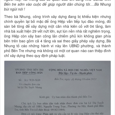
Bến tre sớm vào cuộc để giúp người dân chúng tôi….Bà Nhung
bùi ngùi nói !
Theo bà Nhung, công trình xây dựng đang bị khiếu kiện nhưng
chính quyền lại bỏ mặc để ông Hiệp vẫn tiếp tục đào móng, đổ
sàn bê tông để xây dựng một căn nhà kiên cố với 04 tầng, làm
nhà bà xuất hiện 29 vết nứt lớn, sụt lún nền nhà rất nghiêm trọng,
ông Hiệp còn xây ban công lấn chiếm phủ kín không gian phía
bên trên bao gồm cả 4 tầng và sai theo giấy phép xây dựng..Bà
Nhung tố cáo những hành vi này lên UBND phường, và thành
phố Bến Tre nhưng mà không có một cơ quan nào can thiệp đình
chỉ xây dựng theo quy định pháp luật.