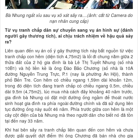
Bà Nhung ngất xỉu sau vụ xô xát sảy ra....(ảnh: cắt từ Camera do
nạn nhân cung cấp)
Từ vụ tranh chấp dân sự chuyển sang vụ án hình sự (đánh
người gây thương tích), ai chịu trách nhiệm về hậu quả sảy
ra?
Liên quan đến vụ án cố ý gây thương tích này bắt nguồn từ việc
tranh chấp con hẻm (diện tích 4,75m2) là lối đi chung nằm giữa 2
thửa đất của 2 hộ gia đình là bà Lê Thị Tuyết Nhung (số nhà
10B1) và hộ liền kề là ông Đào Bảo Chương (số nhà là 10A
đường Nguyễn Trung Trực, P.1 (nay là phường An Hội), thành
phố Bến Tre. Con hẻm có chiều ngang 1,59m dài khoản 12m,
trong đó diện tích đang tranh chấp có chiều ngang 0.5m, chiều
dài 9.5m (4,75m2), lúc mua nhà cách đây khoảng 40 năm trước,
gia đình bà Nhung có đặt một đường ống ngầm để thoát nước
sinh hoạt gia đình ra phía ngoài đường chính và đã sử dụng liên
tục đường ống này suốt 46 năm. Phía trước giữa con hẻm là một
cây cột điện của bà Nhung mà theo người dân cho biết nó đã tồn
tại đến nay 33 năm.
Khi hai bên sảy ra tranh chấp liên quan đến con hẻm và chưa
được giải quyết dứt điểm thì ông Chương đã bán nhà cho gia