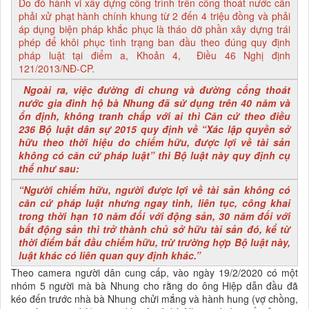
Do đó hành vi xây dựng công trình trên cống thoát nước cần
phải xử phạt hành chính khung từ 2 đến 4 triệu đồng và phải
áp dụng biện pháp khắc phục là tháo dỡ phần xây dựng trái
phép để khôi phục tình trạng ban đầu theo đúng quy định
pháp luật tại điểm a, Khoản 4, Điều 46 Nghị định
121/2013/NĐ-CP.
Ngoài ra, việc đường đi chung và đường cống thoát
nước gia đình hộ bà Nhung đã sử dụng trên 40 năm và
ổn định, không tranh chấp với ai thì Căn cứ theo điều
236 Bộ luật dân sự 2015 quy định về “Xác lập quyền sở
hữu theo thời hiệu do chiếm hữu, được lợi về tài sản
không có căn cứ pháp luật” thì Bộ luật này quy định cụ
thể như sau:
“Người chiếm hữu, người được lợi về tài sản không có
căn cứ pháp luật nhưng ngay tình, liên tục, công khai
trong thời hạn 10 năm đối với động sản, 30 năm đối với
bất động sản thì trở thành chủ sở hữu tài sản đó, kể từ
thời điểm bắt đầu chiếm hữu, trừ trường hợp Bộ luật này,
luật khác có liên quan quy định khác.”
Theo camera người dân cung cấp, vào ngày 19/2/2020 có một
nhóm 5 người mà bà Nhung cho rằng do ông Hiệp dẫn đầu đã
kéo đến trước nhà bà Nhung chửi mắng và hành hung (vợ chồng,