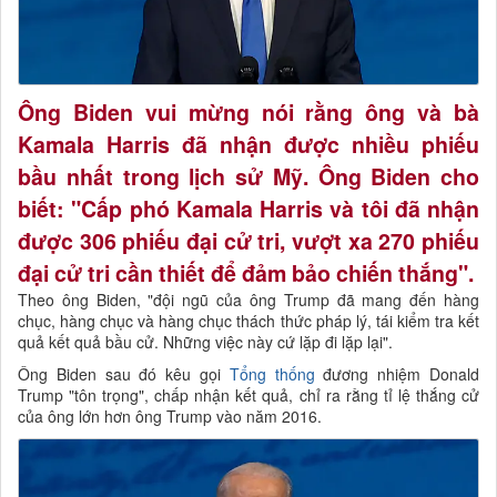
Ông Biden vui mừng nói rằng ông và bà
Kamala Harris đã nhận được nhiều phiếu
bầu nhất trong lịch sử Mỹ. Ông Biden cho
biết: "Cấp phó Kamala Harris và tôi đã nhận
được 306 phiếu đại cử tri, vượt xa 270 phiếu
đại cử tri cần thiết để đảm bảo chiến thắng".
Theo ông Biden, "đội ngũ của ông Trump đã mang đến hàng
chục, hàng chục và hàng chục thách thức pháp lý, tái kiểm tra kết
quả kết quả bầu cử. Những việc này cứ lặp đi lặp lại".
Ông Biden sau đó kêu gọi
Tổng thống
đương nhiệm Donald
Trump "tôn trọng", chấp nhận kết quả, chỉ ra rằng tỉ lệ thắng cử
của ông lớn hơn ông Trump vào năm 2016.