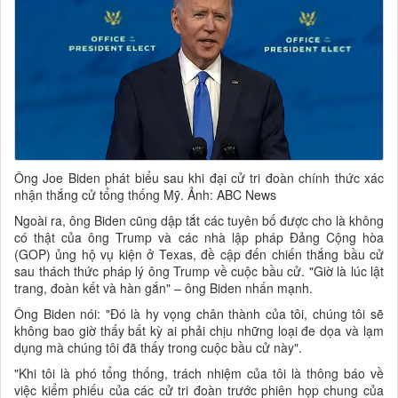
Ông Joe Biden phát biểu sau khi đại cử tri đoàn chính thức xác
nhận thắng cử tổng thống Mỹ. Ảnh: ABC News
Ngoài ra, ông Biden cũng dập tắt các tuyên bố được cho là không
có thật của ông Trump và các nhà lập pháp Đảng Cộng hòa
(GOP) ủng hộ vụ kiện ở Texas, đề cập đến chiến thắng bầu cử
sau thách thức pháp lý ông Trump về cuộc bầu cử. "Giờ là lúc lật
trang, đoàn kết và hàn gắn" – ông Biden nhấn mạnh.
Ông Biden nói: "Đó là hy vọng chân thành của tôi, chúng tôi sẽ
không bao giờ thấy bất kỳ ai phải chịu những loại đe dọa và lạm
dụng mà chúng tôi đã thấy trong cuộc bầu cử này".
"Khi tôi là phó tổng thống, trách nhiệm của tôi là thông báo về
việc kiểm phiếu của các cử tri đoàn trước phiên họp chung của