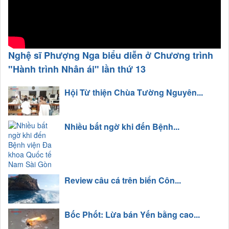
Nghệ sĩ Phượng Nga biểu diễn ở Chương trình
"Hành trình Nhân ái" lần thứ 13
Hội Từ thiện Chùa Tường Nguyên...
Nhiều bất ngờ khi đến Bệnh...
Review câu cá trên biển Côn...
Bốc Phốt: Lừa bán Yến bằng cao...