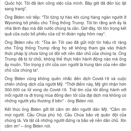
Quốc hội. Tôi đã làm công việc của mình. Bây giờ đã đến lúc lật
sang trang".
Ông Biden nói tiếp: "Tôi từng tự hào khi cùng hàng ngàn người ở
Wyoming bỏ phiếu cho Tổng thống Trump. Tôi tin rằng anh ấy là
nhà lãnh đạo mà đất nước chúng ta cần. Giờ đây, tôi tôn trọng kết
quả của cuộc bỏ phiếu của cử tri đoàn ngày hôm nay".
Ông Biden nêu rõ: "Tòa án Tối cao đã gửi một tín hiệu rõ ràng
cho Tổng thống Trump rằng họ sẽ không tham gia vào thách
thức pháp lý chưa từng có đối với nền dân chủ của chúng ta. Ông
Trump đã bị từ chối, không thể thực hiện hành động nào mà ông
ấy muốn. Tôn trọng ý chí của con người là trung tâm của nền dân
chủ của chúng ta".
Ông Biden cũng không quên nhắc đến dịch Covid-19 và cuộc
chiến chống dịch của người Mỹ. "Thời điểm này, Mỹ ghi nhận hơn
300.000 ca tử vong do Covid-19. Trái tim của tôi đồng hành với
mỗi người ra đi trong mùa đông đen tối của đại dịch mà không có
những người yêu thương ở bên" - ông Biden nói.
Kết thúc ông Biden gởi lời cảm ơn đến người dân Mỹ. "Cảm ơn
mọi người. Cầu Chúa phù hộ. Cầu Chúa bảo vệ quân đội của
chúng tà. Và tất cả những người đứng ra bảo vệ nền dân chủ. Xin
cảm ơn" – ông Biden nói.