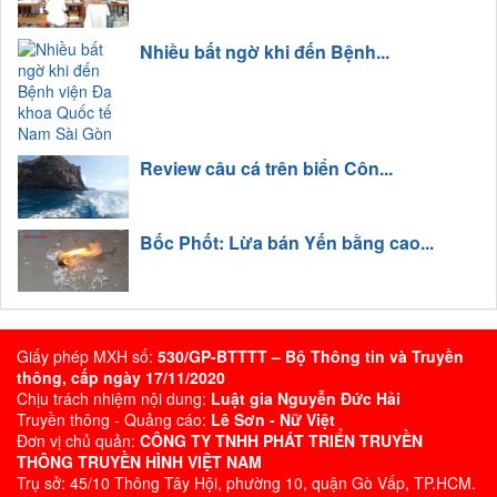
Nhiều bất ngờ khi đến Bệnh...
Review câu cá trên biển Côn...
Bốc Phốt: Lừa bán Yến bằng cao...
Giấy phép MXH số:
530/GP-BTTTT – Bộ Thông tin và Truyền
thông, cấp ngày 17/11/2020
Chịu trách nhiệm nội dung:
Luật gia Nguyễn Đức Hải
Truyền thông - Quảng cáo:
Lê Sơn - Nữ Việt
Đơn vị chủ quản:
CÔNG TY TNHH PHÁT TRIỂN TRUYỀN
THÔNG TRUYỀN HÌNH VIỆT NAM
Trụ sở: 45/10 Thông Tây Hội, phường 10, quận Gò Vấp, TP.HCM.