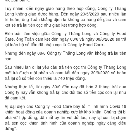
Tuy nhiên, đến ngày giao hàng theo hợp đồng, Công ty Thăng
Long không giao được hàng. Đến ngày 29/5/2020 sau nhiều lần
trì hoãn, ông Toản khẳng định là không có hàng để giao và cam
kết sẽ trả lại tiền cọc như giao kết trong hợp đồng.
Biên bản làm việc giữa Công ty Thăng Long và Công ty Food
Care, ông Toản cam kết đến ngày 03/6 và ngày 08/6/2020 sẽ trả
lại toàn bộ số tiền đã nhận cọc từ Công ty Food Care..
Nhưng đến ngày 08/6 Công ty Thăng Long vẫn không trả lại tiền
cọc.
Sau nhiều lần đi lại yêu cầu trả tiền cọc thì Công ty Thăng Long
mới trả được một phần và cam kết đến ngày 30/9/2020 sẽ hoàn
trả lại đủ số tiền còn thiếu là 740 triệu đồng.
Nhưng thực tế, từ ngày 30/9 đến nay đã hơn 3 tháng trôi qua
Công ty này vẫn không trả lại cho đối tác số tiền cọc còn lại như
đã cam kết.
Vị đại diện cho Công ty Food Care bày tỏ: “Tình hình Covid-19
khiến hoạt động của doanh nghiệp cực kỳ khó khăn. Chúng tôi bị
phá vỡ hợp đồng, đã mất uy tín với đối tác, nay lại còn bị chậm
trả tiền cọc khiến tình hình của doanh nghiệp ngày càng điêu
đứng”.