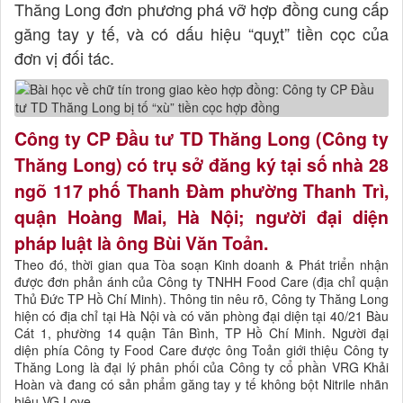
Thăng Long đơn phương phá vỡ hợp đồng cung cấp
găng tay y tế, và có dấu hiệu “quỵt” tiền cọc của
đơn vị đối tác.
Công ty CP Đầu tư TD Thăng Long (Công ty
Thăng Long) có trụ sở đăng ký tại số nhà 28
ngõ 117 phố Thanh Đàm phường Thanh Trì,
quận Hoàng Mai, Hà Nội; người đại diện
pháp luật là ông Bùi Văn Toản.
Theo đó, thời gian qua Tòa soạn Kinh doanh & Phát triển nhận
được đơn phản ánh của Công ty TNHH Food Care (địa chỉ quận
Thủ Đức TP Hồ Chí Minh). Thông tin nêu rõ, Công ty Thăng Long
hiện có địa chỉ tại Hà Nội và có văn phòng đại diện tại 40/21 Bàu
Cát 1, phường 14 quận Tân Bình, TP Hồ Chí Minh. Người đại
diện phía Công ty Food Care được ông Toản giới thiệu Công ty
Thăng Long là đại lý phân phối của Công ty cổ phần VRG Khải
Hoàn và đang có sản phẩm găng tay y tế không bột Nitrile nhãn
hiệu VG Love.