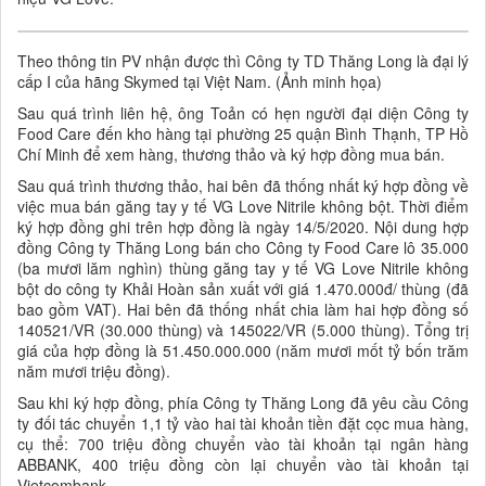
Theo thông tin PV nhận được thì Công ty TD Thăng Long là đại lý
cấp I của hãng Skymed tại Việt Nam. (Ảnh minh họa)
Sau quá trình liên hệ, ông Toản có hẹn người đại diện Công ty
Food Care đến kho hàng tại phường 25 quận Bình Thạnh, TP Hồ
Chí Minh để xem hàng, thương thảo và ký hợp đồng mua bán.
Sau quá trình thương thảo, hai bên đã thống nhất ký hợp đồng về
việc mua bán găng tay y tế VG Love Nitrile không bột. Thời điểm
ký hợp đồng ghi trên hợp đồng là ngày 14/5/2020. Nội dung hợp
đồng Công ty Thăng Long bán cho Công ty Food Care lô 35.000
(ba mươi lăm nghìn) thùng găng tay y tế VG Love Nitrile không
bột do công ty Khải Hoàn sản xuất với giá 1.470.000đ/ thùng (đã
bao gồm VAT). Hai bên đã thống nhất chia làm hai hợp đồng số
140521/VR (30.000 thùng) và 145022/VR (5.000 thùng). Tổng trị
giá của hợp đồng là 51.450.000.000 (năm mươi mốt tỷ bốn trăm
năm mươi triệu đồng).
Sau khi ký hợp đồng, phía Công ty Thăng Long đã yêu cầu Công
ty đối tác chuyển 1,1 tỷ vào hai tài khoản tiền đặt cọc mua hàng,
cụ thể: 700 triệu đồng chuyển vào tài khoản tại ngân hàng
ABBANK, 400 triệu đồng còn lại chuyển vào tài khoản tại
Vietcombank.