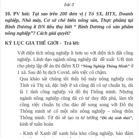
bài 3
10. PV hỏi:
Tại sao trên 200 đơn vị ( Tổ SX, HTX, Doanh
nghiệp, Nhà máy, Cơ sở chế biến nông sản, Thực phẩm) tại
Bình Dương ít DN tiêu thụ biết “ Bình Dương có sản phẩm
nông nghiệp”? Cách giải quyết?
KỶ LỤC GIA THẾ GIỚI - Trả lời:
Với diện tích nông nghiệp ít hơn so với diện tích đất công
nghiệp. Lãnh đạo ngành nông nghiệp đã đề xuất UB tỉnh
cho phép lập đề án thí điểm XD
ở
“Nông Nghiệp Thông Minh”
1 xã. Sau đó bị dịch Covid, nên việc có chậm.
Qua khảo sát chúng tôi thấy bộ máy nông nghiệp của
Tỉnh và Thị xã, đặc biệt ở xã cũng đã có sự chuẩn bị, dù
là 1 tỉnh công nghiệp và đô thị Thông minh. Nhưng
ngành nông nghiệp cũng đã có tư duy đột phá, làm tốt
công việc chuẩn bị chu đáo để song song với Đô thị
Thông minh sẽ có một nền nông nghiệp – nông thôn
Thông minh. Từ đó sẽ tạo ra tư tưởng
“Đô thị sinh thái”,
kinh tế tuần hoàn
- Kinh tế Xanh để xanh hóa khu công nghiệp, bảo đảm