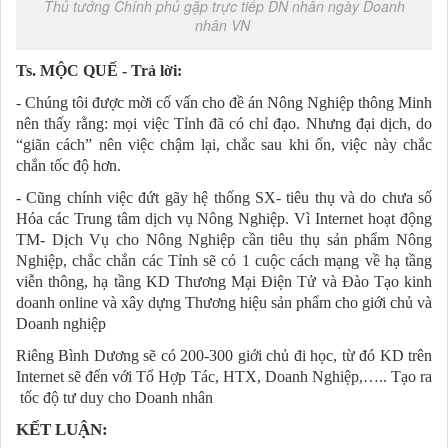
Thủ tướng Chính phủ gặp trực tiếp DN nhân ngày Doanh
nhân VN
Ts. MỘC QUẾ - Trả lời:
- Chúng tôi được mời cố vấn cho đề án Nông Nghiệp thông Minh
nên thấy rằng: mọi việc Tỉnh đã có chỉ đạo. Nhưng đại dịch, do
“giãn cách” nên việc chậm lại, chắc sau khi ổn, việc này chắc
chắn tốc độ hơn.
- Cũng chính việc đứt gãy hệ thống SX- tiêu thụ và do chưa số
Hóa các Trung tâm dịch vụ Nông Nghiệp. Vì Internet hoạt động
TM- Dịch Vụ cho Nông Nghiệp cần tiêu thụ sản phẩm Nông
Nghiệp, chắc chắn các Tỉnh sẽ có 1 cuộc cách mạng về hạ tầng
viễn thông, hạ tầng KD Thương Mại Điện Tử và Đào Tạo kinh
doanh online và xây dựng Thương hiệu sản phẩm cho giới chủ và
Doanh nghiệp
Riêng Bình Dương sẽ có 200-300 giới chủ đi học, từ đó KD trên
Internet sẽ đến với Tổ Hợp Tác, HTX, Doanh Nghiệp,….. Tạo ra
tốc độ tư duy cho Doanh nhân
KẾT LUẬN: