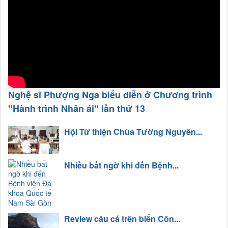
Nghệ sĩ Phượng Nga biểu diễn ở Chương trình
"Hành trình Nhân ái" lần thứ 13
Hội Từ thiện Chùa Tường Nguyên...
Nhiều bất ngờ khi đến Bệnh...
Review câu cá trên biển Côn...