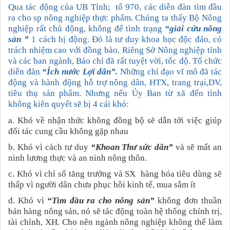
Qua tác động của UB Tỉnh; tổ 970, các diễn đàn tìm đầu
ra cho sp nông nghiệp thực phẩm. Chúng ta thấy Bộ Nông
nghiệp rất chủ động, không để tình trạng
“giải cứu nông
sản ”
1 cách bị động. Đó là tư duy khoa học độc đáo, có
trách nhiệm cao với đồng bào. Riêng Sở Nông nghiệp tỉnh
và các ban ngành, Báo chí đã rất tuyệt vời, tốc độ. Tổ chức
diễn đàn
“Ích nước Lợi dân”.
Những chỉ đạo vĩ mô đã tác
động và hành động hỗ trợ nông dân, HTX, trang trại,DV,
tiêu thụ sản phẩm. Nhưng nếu Ủy Ban từ xã đến tỉnh
không kiên quyết sẽ bị 4 cái khó:
a. Khó về nhận thức không đồng bộ sẽ dẫn tới việc giúp
đối tác cung cầu không gặp nhau
b. Khó vì cách tư duy
“Khoan Thư sức dân”
và sẽ mất an
ninh lương thực và an ninh nông thôn.
c. Khó vì chỉ số tăng trưởng và SX hàng hóa tiêu dùng sẽ
thấp vì người dân chưa phục hồi kinh tế, mua sắm ít
d. Khó vì
“Tìm đầu ra cho nông sản”
không đơn thuần
bán hàng nông sản, nó sẽ tác động toàn hệ thống chính trị,
tài chính, XH. Cho nên ngành nông nghiệp không thể làm