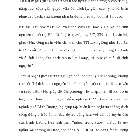
Tiến sĩ Mộc Quế
: Doanh nhân khác người dân thường ở chỗ trí tuệ,
năng lực, cách giải quyết vấn đề, cách ly, giãn cách y tế và biện
pháp cấp bách, chứ không phải bị động theo đó, bỏ mặt Tổ quốc
PV hỏi
: Đại học y Hà Nội và Bệnh viện Đại học Y Hà Nội đã tình
nguyện đi hỗ trợ Bắc Ninh (10 ngày), nay 3/7, 350 bác sĩ, cán bộ,
giáo viên, công nhân viên chi viện cho TPHCM, giống như 15 năm
trước, suốt 12 năm, Tiến sĩ Mộc Quế chi viện về xây dựng Hà Tĩnh
và 5 tỉnh khác, cho cách tạo ra lực lượng, tri thức có tuổi đi tình
nguyện?
T
iến sĩ Mộc Quế
: Đi tình nguyện phải có tư duy khai phóng, không
cục bộ. Trí thức tình nguyện họ có chuyên môn tự túc, làm tư vấn
và thực hiện việc giúp đỡ địa phương. Họ chấp nhận đi xa, họ tự
túc, 1 kế hoạch rõ ràng, đi điều nghiên trước, thấy rõ nhu cầu,
ngành y tế Bình Dương, họ giúp tập huấn kinh nghiệm chống dịch
cộng đồng ở Bắc Ninh. Sau đó họ cùng làm với cán bộ tuyến đầu
của Bình Dương trên tinh thần “người trong cuộc”. Từ đó ta suy
ngẫm 40 trường đại học, cao đẳng ở TPHCM, họ đang ở đâu trong