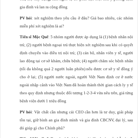
gia đình và lan ra cộng đồng
PV hỏi
: xét nghiệm theo yêu cầu ở đâu? Giá bao nhiêu, các nhóm
miễn phí xét nghiệm là ai?
Tiến sĩ Mộc Quế
: 5 nhóm người được áp dụng là (1) bệnh nhân nội
trú; (2) người bệnh ngoại trú thực hiện xét nghiệm sau khi có quyết
định chuyển vào điều trị nội trú; (3) cán bộ, nhân viên y tế, người
lao động tại cơ sở khám, chữa bệnh; (4) người chăm sóc bệnh nhân
(tối đa không quá 2 người luân phiên) nếu được cơ sở y tế đồng ý
cho ở lại; (5) người nước ngoài, người Việt Nam định cư ở nước
ngoài nhập cảnh vào Việt Nam đã hoàn thành thời gian cách ly y tế
theo quy định nhưng thuộc đối tượng 1-2-3-4 vừa nêu trên, giá từng
bệnh viện dưới 1 triệu đồng
PV hỏi
: Vật chất cần nhưng cái CEO cần hơn là tư duy, giải pháp
tồn tại, giữ bình an gia đình mình và gia đình CBCNV, đại lý, sau
đó giúp gì cho Chính phủ?