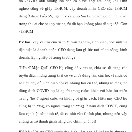
do COVID, ảnh hưởng lớn đến cả nước, thật ấm lòng khi Tỉnh
nghèo cũng về giúp TPHCM, vậy doanh nhân CEO của TPHCM
đang ở đâu? Tiếp SV, ngành y về giúp Sài Gòn chống dịch chu đáo,
trọng thị, ai chê bai họ tức người dù bạn không phải dân tại Sài Gòn
-TPHCM
PV hỏi
. Vậy vai trò của trí thức, văn nghệ sĩ, sinh viên, học sinh và
đặc biệt là doanh nhân CEO đang làm gì lúc nơi mình sống, kinh
doanh, lập nghiệp bị trọng thương?
Tiến sĩ Mộc Quế
: CEO Họ cũng đã vươn ra, chia sẻ, đi cùng các
tuyến đầu, nhưng trạng thái có vẻ chưa đúng tầm của họ, vì chưa có
số liệu đầy đủ, liên hiệp hội và nhũng hội cụ thể, nhưng rõ ràng tác
động dịch COVID, họ là người trong cuộc, khác với bão lụt miền
Trung (họ ở ngoài cuộc và không bị giãn cách. Hiện nay CEO họ
cũng bị thương, có người trọng thương). 2 năm dịch COVID, cũng
làm cạn kiệt nền kinh tế, tất cả nhờ vào Chính phủ, nhưng nếu vậy
chúng ta trở thành gánh nặng cho chính phủ rồi!
PV hỏi
: Vai trò CEO trước đại dịch, làm sao để không bị thương,