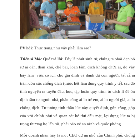
PV hỏi
: Thực trạng như vậy phải làm sao?
Ttiến sĩ Mộc Quế trả lời
: Đây là phút sinh tử, chúng ta phải dẹp bỏ
sự ai oán, than khó, chê bai, loạn tâm, dịch không chừa ai, do vậy
hãy làm việc có ích cho gia đình và danh dự con người, tất cả ra
trận, dồn sức chống dịch (trước hết làm đúng quy trình y tế), sau đó
tình nguyện ra tuyến đầu, học, tập huấn quy trình tự cách li để ổn
định tâm tư người nhà, phân công ai lo trẻ em, ai lo người già, ai lo
chống dịch. Tư tưởng tinh thần lúc này quyết định, góp công, góp
của với chính phủ và quan sát kẻ thủ dấu mặt, lợi dụng lúc ta bị
trọng thương họ lấn tới, phải bảo vệ an ninh và quốc phòng.
Mỗi doanh nhân hãy là một CEO dự án nhỏ của Chinh phủ, chống