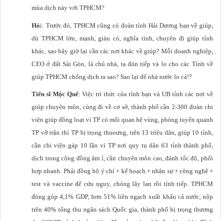
mùa dịch này với TPHCM?
Hỏ
i: Trước đó, TPHCM cũng có đoàn tỉnh Hải Dương bạn về giúp,
dù TPHCM lớn, mạnh, giàu có, nghĩa tình, chuyên đi giúp tỉnh
khác, sao bây giờ lại cần các nơi khác về giúp? Mỗi doanh nghiệp,
CEO ở đất Sài Gòn, là chủ nhà, ta đón tiếp và lo cho các Tỉnh về
giúp TPHCM chống dịch ra sao? Sao lại để nhà nước lo cả!?
Tiến sĩ Mộc Quế
: Việc trí thức của tỉnh bạn và UB tỉnh các nơi về
giúp chuyên môn, cùng đi về cơ sở, thành phố cần 2-300 đoàn chi
viện giúp đồng loạt vì TP có mối quan hệ vùng, phòng tuyến quanh
TP vỡ trận thì TP bị trọng thuoưng, trên 13 triệu dân, giúp 10 tỉnh,
cần chi viện gáp 10 lần vì TP nơi quy tụ dân 63 tỉnh thành phố,
dịch trong cộng đồng âm ỉ, cần chuyên môn cao, đánh tốc độ, phối
hợp nhanh. Phải đồng bộ ý chí + kế hoạch + nhân sự + công nghệ +
test và vaccine để cứu nguy, chóng lây lan rồi tính tiếp. TPHCM
đóng góp 4,1% GDP, hơn 51% liên ngạch xuất khẩu cả nước, nộp
trên 40% tổng thu ngân sách Quốc gia, thành phố bị trọng thương