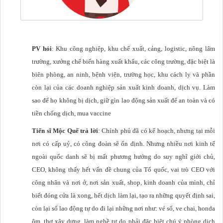
PV hỏi
: Khu công nghiệp, khu chế xuất, cảng, logistic, nông lâm
trường, xưởng chế biến hàng xuất khẩu, các công trường, đặc biệt là
biên phòng, an ninh, bệnh viện, trường học, khu cách ly và phần
còn lại của các doanh nghiệp sản xuất kinh doanh, dịch vụ. Làm
sao để họ không bị dịch, giữ gìn lao động sản xuất để an toàn và có
tiền chống dịch, mua vaccine
Tiến sĩ Mộc Quế trả lời
: Chính phủ đã có kế hoạch, nhưng tại mỗi
nơi có cấp uỷ, có công đoàn sẽ ổn định. Nhưng nhiều nơi kinh tế
ngoài quốc danh sẽ bị mất phương hướng do suy nghĩ giới chủ,
CEO, không thấy hết vấn đề chung của Tổ quốc, vai trò CEO với
công nhân và nơi ở, nơi sản xuất, shop, kinh doanh của mình, chỉ
biết đóng cửa là xong, hết dịch làm lại, tạo ra những quyết định sai,
còn lại số lao động tự do đi lại những nơi như: vé số, ve chai, honda
ôm, thợ xây dựng, làm nghề tự do phải đặc biệt chú ý phòng dịch