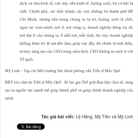
dịch và làm kinh tế, vực dậy nền kinh tế, buông xuôi, bỏ cơ hội là
chết. Chính phủ, các tỉnh thành, các nơi, không bỏ thành phố Hồ
Chí Minh, nhưng bên trong chúng ta tự bỏ, buông xuôi là chết,
ngay tại xóm mình, nơi ở, nơi công ty, doanh nghiệp đóng trụ sở,
nơi đại lí của chúng ta. ở mỗi nơi, mỗi tỉnh, lúc này donah nghiệp
không được bỏ đi mà đến làm, giúp vực đậy. đó chính là tinh thần,
tư duy sáng tạo của CEO trong mùa dịch. CEO không tự cách li với
Tổ quốc
Mỹ Linh – Tạp chí Môi trường Sức khoẻ phỏng vấn Tiến sĩ Mộc Quế.
BBT xin cảm ơn Tiến sĩ Mộc Quế - Kỉ lục gia Thế giới.Bạn hãy chia sẻ, cùng
tạo ra nguồn lực mạnh mẽ giúp thành phố và giúp chính doanh nghiệp của
mình
Tác giả bài viết:
Lệ Hằng, Mỹ Tiên và Mỹ Linh