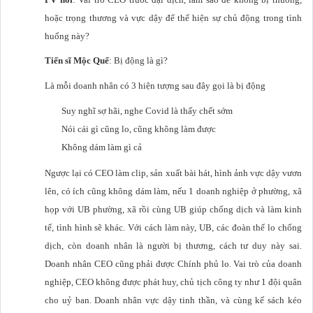
hoặc trọng thương và vực dậy để thể hiện sự chủ động trong tình
huống này?
Tiến sĩ Mộc Quế
: Bị động là gì?
Là mỗi doanh nhân có 3 hiện tượng sau đây gọi là bị động
Suy nghĩ sợ hãi, nghe Covid là thấy chết sớm
Nói cái gì cũng lo, cũng không làm được
Không dám làm gì cả
Ngược lại có CEO làm clip, sản xuất bài hát, hình ảnh vực dậy vươn
lên, có ích cũng không dám làm, nếu 1 doanh nghiệp ở phường, xã
họp với UB phường, xã rồi cùng UB giúp chống dịch và làm kinh
tế, tình hình sẽ khác. Với cách làm này, UB, các đoàn thể lo chống
dịch, còn doanh nhân là người bị thương, cách tư duy này sai.
Doanh nhân CEO cũng phải được Chính phủ lo. Vai trò của doanh
nghiệp, CEO không được phát huy, chủ tịch công ty như 1 đội quân
cho uỷ ban. Doanh nhân vực dậy tinh thần, và cùng kế sách kéo