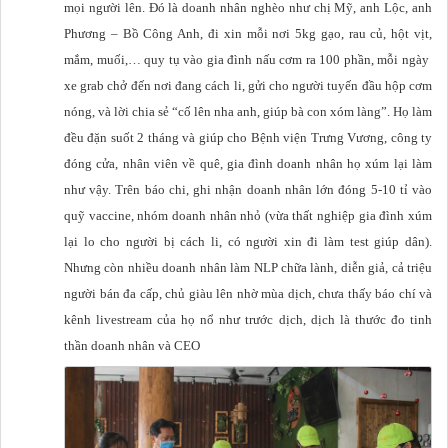
mọi người lên. Đó là doanh nhân nghèo như chị Mỹ, anh Lộc, anh
Phương – Bồ Công Anh, đi xin mỗi nơi 5kg gạo, rau củ, hột vịt,
mắm, muối,… quy tụ vào gia đình nấu cơm ra 100 phần, mỗi ngày
xe grab chở đến nơi đang cách li, gửi cho người tuyến đầu hộp cơm
nóng, và lời chia sẻ “cố lên nha anh, giúp bà con xóm làng”. Họ làm
đều đặn suốt 2 tháng và giúp cho Bệnh viện Trưng Vương, công ty
đóng cửa, nhân viên về quê, gia đình doanh nhân họ xúm lại làm
như vậy. Trên báo chi, ghi nhận doanh nhân lớn đóng 5-10 tỉ vào
quỹ vaccine, nhóm doanh nhân nhỏ (vừa thất nghiệp gia đình xúm
lại lo cho người bị cách li, có người xin đi làm test giúp dân).
Nhưng còn nhiều doanh nhân làm NLP chữa lành, diễn giả, cả triệu
người bán đa cấp, chủ giàu lên nhờ mùa dịch, chưa thấy báo chí và
kênh livestream của họ nổ như trước dịch, dịch là thước đo tinh
thần doanh nhân và CEO