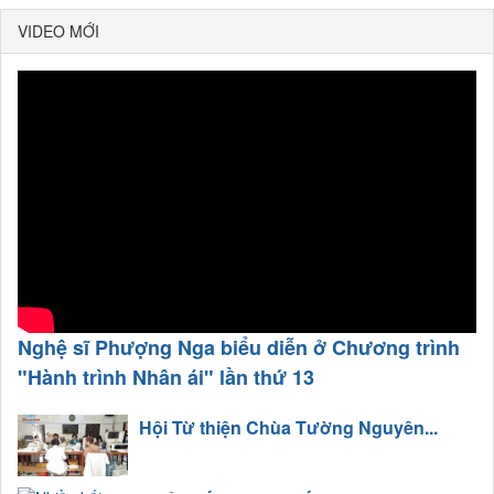
VIDEO MỚI
Nghệ sĩ Phượng Nga biểu diễn ở Chương trình
"Hành trình Nhân ái" lần thứ 13
Hội Từ thiện Chùa Tường Nguyên...