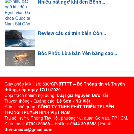
Nhiều bất ngờ khi đến Bệnh...
Review câu cá trên biển Côn...
Bốc Phốt: Lừa bán Yến bằng cao...
Giấy phép MXH số:
530/GP-BTTTT – Bộ Thông tin và Truyền
thông, cấp ngày 17/11/2020
Chịu trách nhiệm nội dung:
Luật gia Nguyễn Đức Hải
Truyền thông - Quảng cáo:
Lê Sơn - Nữ Việt
Đơn vị chủ quản:
CÔNG TY TNHH PHÁT TRIỂN TRUYỀN
THÔNG TRUYỀN HÌNH VIỆT NAM
Trụ sở: 45/10 Thông Tây Hội, phường 10, quận Gò Vấp, TP.HCM.
Điện thoại:
0792129988
– Hotline:
0944.39 5353
| Email:
thvn.media@gmail.com