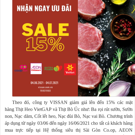
Theo đó, công ty VISSAN giảm giá lên đến 15% các mặt
h
à
ng
Thịt Heo VietGAP và
Thịt Bò
Úc
như: Ba rọi rút sườn, Sườn
non, Nạc dăm, Cốt lết heo, Nạc đùi Bò, Nạc vai Bò
.
Chương trình
áp dụng từ ngày 03/0
6
đến ngày
16/06/2021
cho tất cả khách hàng
mua trực tiếp tại Hệ thống siêu thị Sài Gòn Co.op, AEON