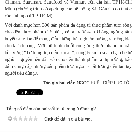
Citimart, Satramart, Satrafood và Vinmart trên địa bàn TP.HồChí
Minh
(chương trình có áp dụng cho hệ thống Sài Gòn Co.op thuộc
các tỉnh ngoài TP. HCM).
Với
danh
mục
hơn 300 sản
phẩm
đa
dạng
từ
thực
phẩm
tươi
sống
cho
đến
thực
phẩm
chế
biến, công ty Vissan
không
ngừng
tâm
huyết
sáng
tạo
để
mang
đến
những
trải
nghiệm
hương
vị
riêng
biệt
cho
khách
hàng. Với mô hình chuỗi cung ứng thực phẩm an toàn
bền vững “Từ trang trại đến bàn ăn”, công ty kiểm soát chặt chẽ từ
nguồn nguyên liệu đầu vào cho đến thành phẩm ra thị trường, bảo
đảm cung cấp những sản phẩm tươi ngon, chất lượng đến tận tay
người tiêu dùng
./.
Tác giả bài viết:
NGỌC HUỆ - DIỆP LỤC TỐ
Tổng số điểm của bài viết là: 0 trong 0 đánh giá
Click để đánh giá bài viết