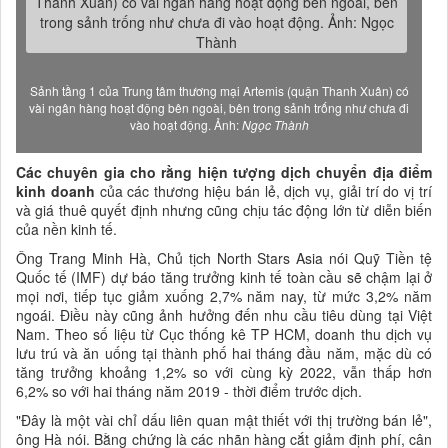
Sảnh tầng 1 của Trung tâm thương mại Artemis (quận Thanh Xuân) có
vài ngân hàng hoạt động bên ngoài, bên trong sảnh trống như chưa đi
vào hoạt động. Ảnh:
Ngọc Thành
Các chuyên gia cho rằng hiện tượng dịch chuyển địa điểm
kinh doanh
của các thương hiệu bán lẻ, dịch vụ, giải trí do vị trí
và giá thuê quyết định nhưng cũng chịu tác động lớn từ diễn biến
của nền kinh tế.
Ông Trang Minh Hà, Chủ tịch North Stars Asia nói Quỹ Tiền tệ
Quốc tế (IMF) dự báo tăng trưởng kinh tế toàn cầu sẽ chậm lại ở
mọi nơi, tiếp tục giảm xuống 2,7% năm nay, từ mức 3,2% năm
ngoái. Điều này cũng ảnh hưởng đến nhu cầu tiêu dùng tại Việt
Nam. Theo số liệu từ Cục thống kê TP HCM, doanh thu dịch vụ
lưu trú và ăn uống tại thành phố hai tháng đầu năm, mặc dù có
tăng trưởng khoảng 1,2% so với cùng kỳ 2022, vẫn thấp hơn
6,2% so với hai tháng năm 2019 - thời điểm trước dịch.
"Đây là một vài chỉ dấu liên quan mật thiết với thị trường bán lẻ",
ông Hà nói. Bằng chứng là các nhãn hàng cắt giảm định phí, cân