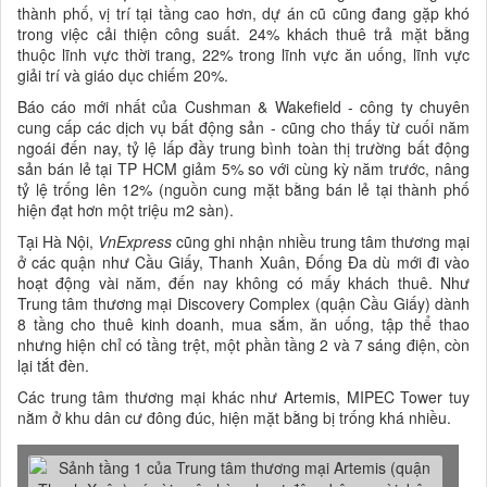
thành phố, vị trí tại tầng cao hơn, dự án cũ cũng đang gặp khó
trong việc cải thiện công suất. 24% khách thuê trả mặt bằng
thuộc lĩnh vực thời trang, 22% trong lĩnh vực ăn uống, lĩnh vực
giải trí và giáo dục chiếm 20%.
Báo cáo mới nhất của Cushman & Wakefield - công ty chuyên
cung cấp các dịch vụ bất động sản - cũng cho thấy từ cuối năm
ngoái đến nay, tỷ lệ lấp đầy trung bình toàn thị trường bất động
sản bán lẻ tại TP HCM giảm 5% so với cùng kỳ năm trước, nâng
tỷ lệ trống lên 12% (nguồn cung mặt bằng bán lẻ tại thành phố
hiện đạt hơn một triệu m2 sàn).
Tại Hà Nội,
VnExpress
cũng ghi nhận nhiều trung tâm thương mại
ở các quận như Cầu Giấy, Thanh Xuân, Đống Đa dù mới đi vào
hoạt động vài năm, đến nay không có mấy khách thuê. Như
Trung tâm thương mại Discovery Complex (quận Cầu Giấy) dành
8 tầng cho thuê kinh doanh, mua sắm, ăn uống, tập thể thao
nhưng hiện chỉ có tầng trệt, một phần tầng 2 và 7 sáng điện, còn
lại tắt đèn.
Các trung tâm thương mại khác như Artemis, MIPEC Tower tuy
nằm ở khu dân cư đông đúc, hiện mặt bằng bị trống khá nhiều.