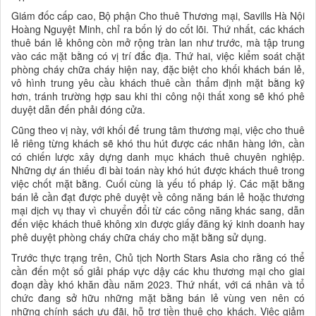
Giám đốc cấp cao, Bộ phận Cho thuê Thương mại, Savills Hà Nội
Hoàng Nguyệt Minh, chỉ ra bốn lý do cốt lõi. Thứ nhất, các khách
thuê bán lẻ không còn mở rộng tràn lan như trước, mà tập trung
vào các mặt bằng có vị trí đắc địa. Thứ hai, việc kiểm soát chặt
phòng cháy chữa cháy hiện nay, đặc biệt cho khối khách bán lẻ,
vô hình trung yêu cầu khách thuê cần thẩm định mặt bằng kỹ
hơn, tránh trường hợp sau khi thi công nội thất xong sẽ khó phê
duyệt dẫn đến phải đóng cửa.
Cũng theo vị này, với khối đế trung tâm thương mại, việc cho thuê
lẻ riêng từng khách sẽ khó thu hút được các nhãn hàng lớn, cần
có chiến lược xây dựng danh mục khách thuê chuyên nghiệp.
Những dự án thiếu đi bài toán này khó hút được khách thuê trong
việc chốt mặt bằng. Cuối cùng là yếu tố pháp lý. Các mặt bằng
bán lẻ cần đạt được phê duyệt về công năng bán lẻ hoặc thương
mại dịch vụ thay vì chuyển đổi từ các công năng khác sang, dẫn
đến việc khách thuê không xin được giấy đăng ký kinh doanh hay
phê duyệt phòng cháy chữa cháy cho mặt bằng sử dụng.
Trước thực trạng trên, Chủ tịch North Stars Asia cho rằng có thể
cần đến một số giải pháp vực dậy các khu thương mại cho giai
đoạn đầy khó khăn đầu năm 2023. Thứ nhất, với cá nhân và tổ
chức đang sở hữu những mặt bằng bán lẻ vùng ven nên có
những chính sách ưu đãi, hỗ trợ tiền thuê cho khách. Việc giảm