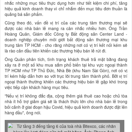
nhắc những mục tiêu thực dụng hơn như tiết kiệm chi phí, tăng
hiệu quả kinh doanh thay vì chỉ nhắm đến mục tiêu đơn thuần là
quảng bá sản phẩm.
Cũng theo đó, vấn đề vị trí của các trung tâm thương mại sẽ
được các nhà bán lẻ mang ra cân nhắc nhiều hơn. Ông Trần
Hoàng Quân, Giám đốc Công ty Bất động sản Center Land -
doanh nghiệp chuyên môi giới bất động sản thương mại khu
trung tâm TP HCM - cho rằng những nơi có vị trí kết nối kém sẽ
là rào cản đầu tiên khiến các thương hiệu bán lẻ rút đi.
Ông Quân phân tích, tình trạng khách thuê trả mặt bằng đang
xảy ra ở một số khu mua sắm phổ biến tại khu vực ngoại thành
TP HCM như TP Thủ Đức, Nhà Bè (khu Nam Sài Gòn), nơi có vị
trí kém hấp dẫn hơn so với trục lõi trung tâm thành phố. Bởi vị trí
ngoại thành thường khiến các thương hiệu bán lẻ gặp khó trong
việc tiếp cận khách hàng mục tiêu.
"Nếu vị trí không đắc địa, cộng thêm giá thuê cao hoặc chủ tòa
nhà ít hỗ trợ giảm giá sẽ là thách thức lớn cho nhà bán lẻ trong
bối cảnh ở giai đoạn hậu Covid, hiệu quả kinh doanh được đặt lên
hàng đầu", ông nói.