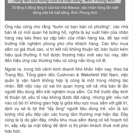
Từ tầng 3 đếng tầng 6 của toà nhà Bitexco, các nhãn hàng lần lượt
đóng cửa trả mặt bằng. Ảnh:
Phong Anh
Ông này cũng cho rằng "buôn có bạn bán có phường", các nhà
bán lẻ có mối quan hệ tương hỗ, nghĩa là sự xuất hiện của nhãn
hàng này kéo theo sự cập bến của nhãn hàng kia, để tạo môi
trường trải nghiệm phong phú cho khách hàng. Các khu mua
sắm có giá thuê cao, vị trí kết nối không thuận lợi, bán buôn kém
hiệu quả thường ít hút được thương hiệu mới vào lúc này, dẫn
đến hiệu ứng các thương hiệu cũ cũng nản lòng rút đi.
Ngoài ra, trong bối cảnh kinh doanh khó khăn hiện nay, theo bà
Trang Bùi, Tổng giám đốc Cushman & Wakefield Việt Nam, việc
quản lý vận hành không hợp lý cũng là một trong những tác
nhân. Bởi việc này có vai trò quan trọng với cả nhà bán lẻ lẫn
người tiêu dùng đến trải nghiệm mua sắm. Có thể trước đây kinh
tế thuận lợi, yếu tố này không được đặt nặng, nhưng giờ, nếu nơi
nào có bố trí không gian hợp lý giữa khu vực mua sắm với giải trí,
dịch vụ sẽ là lợi thế "lấy lòng" người tiêu dùng trẻ, vốn là lực
lượng chủ yếu tiếp cận các trung tâm thương mại hiện đại. Đây
cũng là lý do gần đây, nhiều khu mua sắm đang có kế hoạch bố
trí, sắp xếp lại mặt bằng để định vị thị phần khách thuê mới phù
hợp hơn.