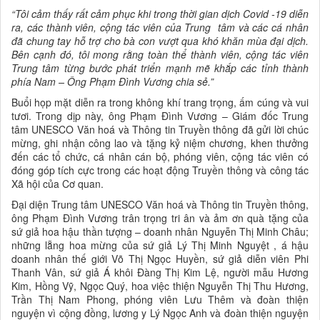
“Tôi cảm thấy rất cảm phục khi trong thời gian dịch Covid -19 diễn
ra, các thành viên, cộng tác viên của Trung tâm và các cá nhân
đã chung tay hỗ trợ cho bà con vượt qua khó khăn mùa đại dịch.
Bên cạnh đó, tôi mong rằng toàn thể thành viên, cộng tác viên
Trung tâm từng bước phát triển mạnh mẽ khắp các tỉnh thành
phía Nam – Ông Phạm Đình Vương chia sẻ.”
Buổi họp mặt diễn ra trong không khí trang trọng, ấm cúng và vui
tươi. Trong dịp này, ông Phạm Đình Vương – Giám đốc Trung
tâm UNESCO Văn hoá và Thông tin Truyền thông đã gửi lời chúc
mừng, ghi nhận công lao và tặng kỷ niệm chương, khen thưởng
đến các tổ chức, cá nhân cán bộ, phóng viên, cộng tác viên có
đóng góp tích cực trong các hoạt động Truyền thông và công tác
Xã hội của Cơ quan.
Đại diện Trung tâm UNESCO Văn hoá và Thông tin Truyền thông,
ông Phạm Đình Vương trân trọng tri ân và ảm ơn quà tặng của
sứ giả hoa hậu thần tượng – doanh nhân Nguyễn Thị Minh Châu;
những lẵng hoa mừng của sứ giả Lý Thị Minh Nguyệt , á hậu
doanh nhân thế giới Võ Thị Ngọc Huyền, sứ giả diễn viên Phi
Thanh Vân, sứ giả Á khôi Đàng Thị Kim Lệ, người mẫu Hương
Kim, Hồng Vỹ, Ngọc Quý, hoa việc thiện Nguyễn Thị Thu Hương,
Trần Thị Nam Phong, phóng viên Lưu Thêm và đoàn thiện
nguyện vì cộng đồng, lương y Lý Ngọc Anh và đoàn thiện nguyện