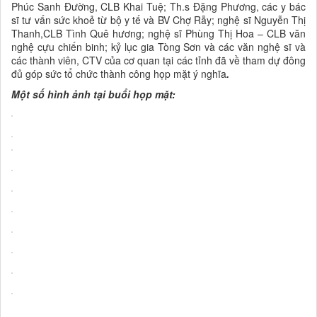
Phúc Sanh Đường, CLB Khai Tuệ; Th.s Đặng Phương, các y bác
sĩ tư vấn sức khoẻ từ bộ y tế và BV Chợ Rẫy; nghệ sĩ Nguyễn Thị
Thanh,CLB Tình Quê hương; nghệ sĩ Phùng Thị Hoa – CLB văn
nghệ cựu chiến binh; kỷ lục gia Tòng Sơn và các văn nghệ sĩ và
các thành viên, CTV của cơ quan tại các tỉnh đã về tham dự đông
đủ góp sức tổ chức thành công họp mặt ý nghĩa
.
Một số hình ảnh tại buổi họp mặt: