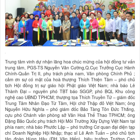
Trung tâm vinh dự nhận lãng hoa chúc mừng của hội đồng tư vấn
trung tâm, PGS-TS Nguyễn Văn Cường,Q.Cục Trưởng Cục Hành
Chính-Quản Trị II, phụ trách phía nam, Văn phòng Chính Phủ ;
cảm ơn sự có mặt của hoà thượng Thích Thiện Tâm – phó chủ
tịch Hội đồng trị sự giáo hội Phật giáo Việt Nam; nhà báo Lê
Thành Đại – nguyên phó TBT báo SGGP, phó BQL Khu công
nghệ cao UBND TPHCM; thượng tọa Thích Truyền Tứ – giám đốc
Trung Tâm Nhân Đạo Từ Tâm, Hội chữ Thập đỏ Việt Nam; ông
Nguyễn Hữu Nghĩa – phó giám đốc Bảo Tàng Tôn Đức Thắng,
cựu phó Chánh văn phòng sở Văn Hoá Thể Thao TPHCM; ông
Đặng Bảo Quốc phụ trách Hội Môi Trường Xây Dựng Việt Nam tại
phía nam; nhà báo Phước Lập – phó trưởng Cơ quan đại diện tạp
chí Doanh Nghiệp Hội Nhập; thạc sĩ Lê Anh Tuấn – phó chủ tịch
tập đoàn Hùng Hậu (ĐH Văn Hiến), hiệu trưởng Trường Cao