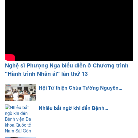
Nghệ sĩ Phượng Nga biểu diễn ở Chương trình
"Hành trình Nhân ái" lần thứ 13
Hội Từ thiện Chùa Tường Nguyên...
Nhiều bất ngờ khi đến Bệnh...