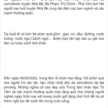
cam/dioxin huyện Nhà Bè; Bà Phạm Thị Chính - Phó Chủ tịch Hội
người cao tuổi huyện Nhà Bè cùng đại diện các ban ngành và các
mạnh thường quân.
Tại buổi lễ có hơn 90 phần quà gồm: gạo, mì, dầu, đường, nước
tương, nước ngọ,t bánh ngọt… được trao tận tay các cụ già neo
đơn có hoàn cảnh khó khăn.
Đến ngày 08/05/2022, trung tâm tổ chức trao tặng 100 phần quà
cho người mù tàn tật, nạn nhân chất độc da cam/dioxin tại địa
phương. Những nghĩa cử cao đẹp của Trung tâm nhân đạo Từ
Tâm và các mạnh thường quân trao tặng quà cho những người
nghèo ngày hôm nay với mong muốn gửi tặng chút tình để họ có
thêm nghị lực để vươn lên trong cuộc sống.