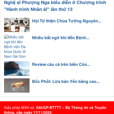
Nghệ sĩ Phượng Nga biểu diễn ở Chương trình
"Hành trình Nhân ái" lần thứ 13
Hội Từ thiện Chùa Tường Nguyên...
Nhiều bất ngờ khi đến Bệnh...
Review câu cá trên biển Côn...
Bốc Phốt: Lừa bán Yến bằng cao...
Giấy phép MXH số:
530/GP-BTTTT – Bộ Thông tin và Truyền
thông, cấp ngày 17/11/2020