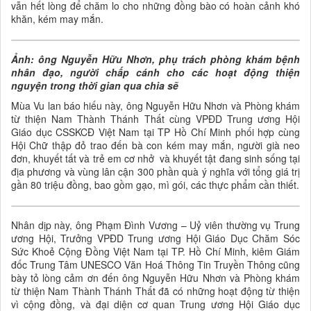
vẫn hết lòng để chăm lo cho những đồng bào có hoàn cảnh khó
khăn, kém may mắn.
Ảnh: ông Nguyễn Hữu Nhơn, phụ trách phòng khám bệnh
nhân đạo, người chấp cánh cho các hoạt động thiện
nguyện trong thời gian qua chia sẽ
Mùa Vu lan báo hiếu này, ông Nguyễn Hữu Nhơn và Phòng khám
từ thiện Nam Thành Thánh Thất cùng VPĐD Trung ương Hội
Giáo dục CSSKCĐ Việt Nam tại TP Hồ Chí Minh phối hợp cùng
Hội Chữ thập đỏ trao đến bà con kém may mắn, người già neo
đơn, khuyết tất và trẻ em cơ nhở và khuyết tật đang sinh sống tại
địa phương và vùng lân cận 300 phần quà ý nghĩa với tổng giá trị
gần 80 triệu đồng, bao gồm gạo, mì gói, các thực phẩm cần thiết.
Nhân dịp này, ông Phạm Đình Vương – Uỷ viên thường vụ Trung
ương Hội, Trưởng VPĐD Trung ương Hội Giáo Dục Chăm Sóc
Sức Khoẻ Cộng Đồng Việt Nam tại TP. Hồ Chí Minh, kiêm Giám
đốc Trung Tâm UNESCO Văn Hoá Thông Tin Truyền Thông cũng
bày tỏ lòng cảm ơn đến ông Nguyễn Hữu Nhơn và Phòng khám
từ thiện Nam Thành Thánh Thất đã có những hoạt động từ thiện
vì cộng đồng, và đại diện cơ quan Trung ương Hội Giáo dục