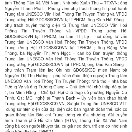
ảnh Thông Tấn Xã Việt Nam; Nhà báo Xuân Thu – TTXVN; ông
Nguyễn Thanh Phát – Phóng viên phụ trách thông tin phát hành
Trung tâm UNESCO Văn Hoá Thông Tin Truyền Thông và VPĐD
Trung ương Hội GDCSSKCĐVN tại TPHCM; ông Đinh Hải Đăng –
phụ trách truyền thông điện tử Trung tâm UNESCO Văn Hoá
Thông Tin Truyền Thông và VPĐD Trung ương Hội
GDCSSKCĐVN tại TPHCM; bà Lâm Thị Lệ – hội đồng tư vấn
Trung tâm UNESCO Văn Hoá Thông Tin Truyền Thông, VPĐD
Trung ương Hội GDCSSKCĐVN tại TPHCM ; ông Đặng Văn
Thông, bà Nguyễn Thị Ánh Ngọc – cán bộ Ban truyền thông
Trung tâm UNESCO Văn Hoá Thông Tin Truyền Thông, VPĐD
Trung ương Hội GDCSSKCĐVN tại TPHCM; ông Đào Văn Siêng –
phụ trách Trạm liên lạc Chi hội GDCSSKCĐ miền Nam; bà
Nguyễn Thị Thu Hương – phụ trách đoàn thiện nguyện Trung tâm
UNESCO Văn Hoá Thông Tin Truyền Thông; Nhà thơ – nhà báo
Tường Vy và ông Trường Giang – Chủ tịch Hội chữ thâp đỏ quận
1, bà Minh Hằng – Chủ tịch Hội Chữ thập đỏ phường Nguyễn Cư
Trinh, Q1; MC, nghệ sĩ Thanh Bạch – Ủy viên ban chấp hành
Trung ương Hội GDCSSKCĐ VN, Sứ giả Trung tâm UNESCO VTT
cùng sự hiện diện của đại diện các ban ngành đoàn thể, các cơ
quan thông tấn Báo chí Trung ương và địa phương, đài truyền
hình Thành phố Hồ Chí Minh (HTV), Thông Tấn Xã Việt Nam
cùng bà con người khuyết tật, cụ già neo đơn, trẻ em cơ nhỡ sinh
sống trên địa bàn TPHCM.