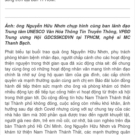
Ảnh: ông Nguyễn Hữu Nhơn chụp hình cùng ban lãnh đạo
Trung tâm UNESCO Văn Hóa Thông Tin Truyền Thông, VPĐD
Trung ương Hội GDCSSKCĐVN tại TPHCM, nghệ sĩ MC
Thanh Bạch.
Phát biểu tại buổi trao quà ông Nguyễn Hữu Nhơn, phụ trách
phòng khám bệnh nhân đạo, người chấp cánh cho các hoạt động
thiện nguyện trong thời gian qua đã xúc động chia sẽ: để chung
tay cùng ông có những hoạt động nhân văn mang tính nhân đạo
chính là nhờ sự ủng hộ quan tâm của gia đình, các cấp chính
quyền và mạnh thường quân cùng anh chị em Báo đài luôn đồng
hành để tiếp thêm sức mạnh cho ông và phòng khám có thêm
nhiều động lực để tiếp tục cống hiến vì hoạt động từ thiện xã hội
trong thời gian tới. Dù cộng đồng tín hữu Nam Thành Thánh thất
tại Thành phố không đông, cuộc sống còn nhiều khó khăn, ảnh
hưởng sau đại dịch Covid nhưng cùng với sự chung tay của các
nhà hảo tâm mà 300 phần quà được trao đến người khuyết tật,
người già neo đơn, trẻ em mồ côi, cơ nhỡ, bà con nghèo trên địa
bàn Thành phố Hồ Chí Minh. ông Nguyễn Hữu Nhơn và Phòng
khám từ thiện Nam Thành Thánh Thất, các mạnh thường quân