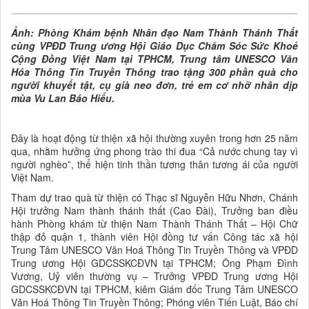
Ảnh: Phòng Khám bệnh Nhân đạo Nam Thành Thánh Thất
cùng VPĐD Trung ương Hội Giáo Dục Chăm Sóc Sức Khoẻ
Cộng Đồng Việt Nam tại TPHCM, Trung tâm UNESCO Văn
Hóa Thông Tin Truyền Thông trao tặng 300 phần quà cho
người khuyết tật, cụ già neo đơn, trẻ em cơ nhỡ nhân dịp
mùa Vu Lan Báo Hiếu.
Đây là hoạt động từ thiện xã hội thường xuyên trong hơn 25 năm
qua, nhằm hưởng ứng phong trào thi đua “Cả nước chung tay vì
người nghèo”, thể hiện tinh thần tương thân tương ái của người
Việt Nam.
Tham dự trao quà từ thiện có Thạc sĩ Nguyễn Hữu Nhơn, Chánh
Hội trưởng Nam thành thánh thất (Cao Đài), Trưởng ban điều
hành Phòng khám từ thiện Nam Thành Thánh Thất – Hội Chữ
thập đỏ quận 1, thành viên Hội đồng tư vấn Công tác xã hội
Trung Tâm UNESCO Văn Hoá Thông Tin Truyền Thông và VPĐD
Trung ương Hội GDCSSKCĐVN tại TPHCM; Ông Phạm Đình
Vương, Uỷ viên thường vụ – Trưởng VPĐD Trung ương Hội
GDCSSKCĐVN tại TPHCM, kiêm Giám đốc Trung Tâm UNESCO
Văn Hoá Thông Tin Truyền Thông; Phóng viên Tiến Luật, Báo chí