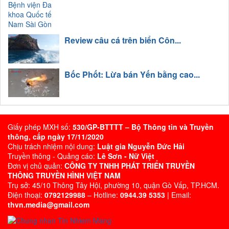
Review câu cá trên biển Côn...
Bốc Phốt: Lừa bán Yến bằng cao...
Giấy phép MXH số:
530/GP-BTTTT – Bộ Thông tin và Truyền
thông, cấp ngày 17/11/2020
Chịu trách nhiệm nội dung:
Luật gia Nguyễn Đức Hải
Truyền thông - Quảng cáo:
Lê Sơn - Nữ Việt
Đơn vị chủ quản:
CÔNG TY TNHH PHÁT TRIỂN TRUYỀN
THÔNG TRUYỀN HÌNH VIỆT NAM
Trụ sở: 45/10 Thông Tây Hội, phường 10, quận Gò Vấp, TP.HCM.
Điện thoại:
0792129988
– Hotline:
0944.39 5353
| Email:
thvn.media@gmail.com