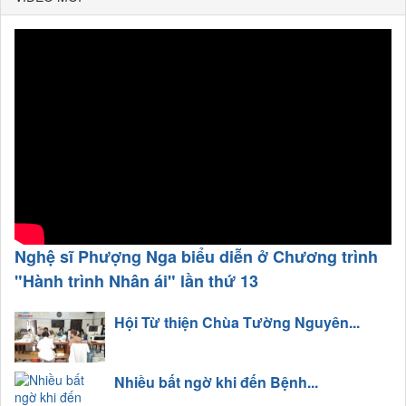
Nghệ sĩ Phượng Nga biểu diễn ở Chương trình
"Hành trình Nhân ái" lần thứ 13
Hội Từ thiện Chùa Tường Nguyên...
Nhiều bất ngờ khi đến Bệnh...