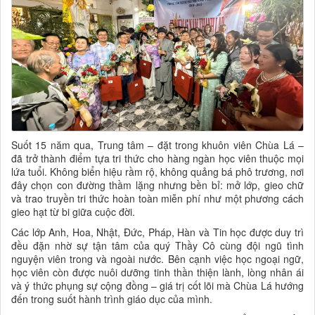
Suốt 15 năm qua, Trung tâm – đặt trong khuôn viên Chùa Lá –
đã trở thành điểm tựa tri thức cho hàng ngàn học viên thuộc mọi
lứa tuổi. Không biển hiệu rầm rộ, không quảng bá phô trương, nơi
đây chọn con đường thầm lặng nhưng bền bỉ: mở lớp, gieo chữ
và trao truyền tri thức hoàn toàn miễn phí như một phương cách
gieo hạt từ bi giữa cuộc đời.
Các lớp Anh, Hoa, Nhật, Đức, Pháp, Hàn và Tin học được duy trì
đều đặn nhờ sự tận tâm của quý Thầy Cô cùng đội ngũ tình
nguyện viên trong và ngoài nước. Bên cạnh việc học ngoại ngữ,
học viên còn được nuôi dưỡng tinh thần thiện lành, lòng nhân ái
và ý thức phụng sự cộng đồng – giá trị cốt lõi mà Chùa Lá hướng
đến trong suốt hành trình giáo dục của mình.