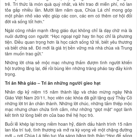
trẻ. Tri thức là món quà quý nhất, và khi trao đi miễn phí, nó lan
tỏa gấp nhiều lần. Mười lăm năm qua, Chùa Lá chỉ mong góp
một phần nhỏ vào việc giúp các con, các em có thêm cơ hội đổi
đời và sống tốt hơn.”
Ngài cũng nhấn mạnh rằng giáo dục không chỉ là dạy chữ mà là
nuôi dưỡng con người: “Học ngoại ngữ hay tin học chỉ là phương
tiện. Điều quan trọng hơn là học cách sống tử tế, biết yêu thương
và biết chia sẻ. Đó mới là giá trị bền vững mà nhà chùa và Trung
tâm muốn trao gửi.”
Những lời chia sẻ mộc mạc nhưng thấm đượm tình người khiến
hội trường lắng lại, để rồi bùng lên những tràng pháo tay đầy kính
trọng.
Tri ân Nhà giáo – Tri ân những người gieo hạt
Nhân dịp kỷ niệm 15 năm thành lập và chào mừng ngày Nhà
Giáo Việt Nam 20/11, học viên các khóa đã gửi tặng quý Thầy Cô
những lời tri ân chân thành. Những lời chúc, những tấm thiệp mộc
mạc nhưng chan chứa tình cảm, như những “giọt mật” ngọt lành
kết tinh từ lòng biết ơn của bao thế hệ học trò.
Buổi lễ khép lại trong niềm hoan hỷ, đánh dấu hành trình 15 năm
lan tỏa trí tuệ, tình thương và mở ra kỳ vọng về một chặng đường
mới – nơi Chùa Lá tiếp tục tỏa sáng bằng tinh thần:“Học để sống