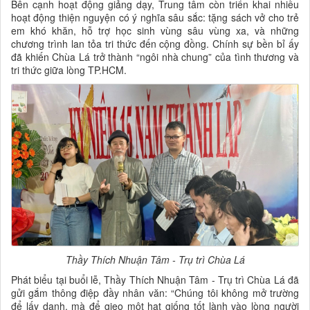
Bên cạnh hoạt động giảng dạy, Trung tâm còn triển khai nhiều
hoạt động thiện nguyện có ý nghĩa sâu sắc: tặng sách vở cho trẻ
em khó khăn, hỗ trợ học sinh vùng sâu vùng xa, và những
chương trình lan tỏa tri thức đến cộng đồng. Chính sự bền bỉ ấy
đã khiến Chùa Lá trở thành “ngôi nhà chung” của tình thương và
tri thức giữa lòng TP.HCM.
Thầy Thích Nhuận Tâm - Trụ trì Chùa Lá
Phát biểu tại buổi lễ, Thầy Thích Nhuận Tâm - Trụ trì Chùa Lá đã
gửi gắm thông điệp đầy nhân văn: “Chúng tôi không mở trường
để lấy danh, mà để gieo một hạt giống tốt lành vào lòng người