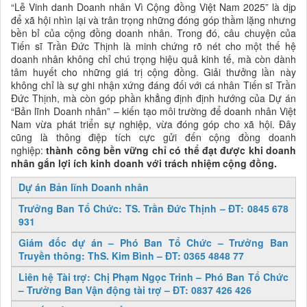
“Lễ Vinh danh Doanh nhân Vì Cộng đồng Việt Nam 2025” là dịp
để xã hội nhìn lại và trân trọng những đóng góp thầm lặng nhưng
bền bỉ của cộng đồng doanh nhân. Trong đó, câu chuyện của
Tiến sĩ Trần Đức Thịnh là minh chứng rõ nét cho một thế hệ
doanh nhân không chỉ chú trọng hiệu quả kinh tế, mà còn dành
tâm huyết cho những giá trị cộng đồng. Giải thưởng lần này
không chỉ là sự ghi nhận xứng đáng đối với cá nhân Tiến sĩ Trần
Đức Thịnh, mà còn góp phần khẳng định định hướng của Dự án
“Bản lĩnh Doanh nhân” – kiến tạo môi trường để doanh nhân Việt
Nam vừa phát triển sự nghiệp, vừa đóng góp cho xã hội. Đây
cũng là thông điệp tích cực gửi đến cộng đồng doanh
nghiệp:
thành công bền vững chỉ có thể đạt được khi doanh
nhân gắn lợi ích kinh doanh với trách nhiệm cộng đồng.
Dự án Bản lĩnh Doanh nhân
Trưởng Ban Tổ Chức: TS. Trần Đức Thịnh – ĐT: 0845 678
931
Giám đốc dự án – Phó Ban Tổ Chức – Trưởng Ban
Truyền thông: ThS. Kim Bình – ĐT: 0365 4848 77
Liên hệ Tài trợ: Chị Phạm Ngọc Trinh – Phó Ban Tổ Chức
– Trưởng Ban Vận động tài trợ – ĐT: 0837 426 426