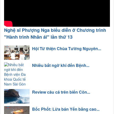
Nghệ sĩ Phượng Nga biểu diễn ở Chương trình
"Hành trình Nhân ái" lần thứ 13
Hội Từ thiện Chùa Tường Nguyên...
Nhiều bất ngờ khi đến Bệnh...
Review câu cá trên biển Côn...
Bốc Phốt: Lừa bán Yến bằng cao...