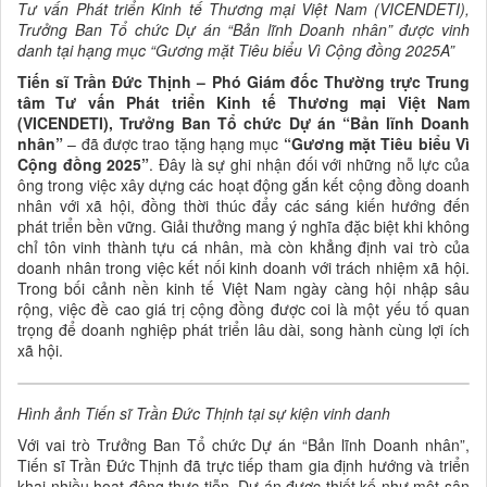
Tư vấn Phát triển Kinh tế Thương mại Việt Nam (VICENDETI),
Trưởng Ban Tổ chức Dự án “Bản lĩnh Doanh nhân” được vinh
danh tại hạng mục “Gương mặt Tiêu biểu Vì Cộng đồng 2025A”
Tiến sĩ Trần Đức Thịnh – Phó Giám đốc Thường trực Trung
tâm Tư vấn Phát triển Kinh tế Thương mại Việt Nam
(VICENDETI), Trưởng Ban Tổ chức Dự án “Bản lĩnh Doanh
nhân”
– đã được trao tặng hạng mục
“Gương mặt Tiêu biểu Vì
Cộng đồng 2025”
. Đây là sự ghi nhận đối với những nỗ lực của
ông trong việc xây dựng các hoạt động gắn kết cộng đồng doanh
nhân với xã hội, đồng thời thúc đẩy các sáng kiến hướng đến
phát triển bền vững. Giải thưởng mang ý nghĩa đặc biệt khi không
chỉ tôn vinh thành tựu cá nhân, mà còn khẳng định vai trò của
doanh nhân trong việc kết nối kinh doanh với trách nhiệm xã hội.
Trong bối cảnh nền kinh tế Việt Nam ngày càng hội nhập sâu
rộng, việc đề cao giá trị cộng đồng được coi là một yếu tố quan
trọng để doanh nghiệp phát triển lâu dài, song hành cùng lợi ích
xã hội.
Hình ảnh Tiến sĩ Trần Đức Thịnh tại sự kiện vinh danh
Với vai trò Trưởng Ban Tổ chức Dự án “Bản lĩnh Doanh nhân”,
Tiến sĩ Trần Đức Thịnh đã trực tiếp tham gia định hướng và triển
khai nhiều hoạt động thực tiễn. Dự án được thiết kế như một sân