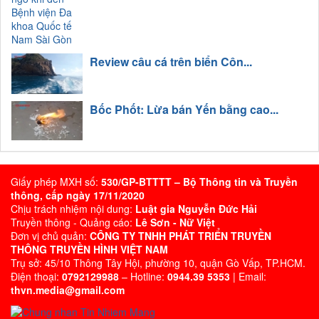
Review câu cá trên biển Côn...
Bốc Phốt: Lừa bán Yến bằng cao...
Giấy phép MXH số:
530/GP-BTTTT – Bộ Thông tin và Truyền
thông, cấp ngày 17/11/2020
Chịu trách nhiệm nội dung:
Luật gia Nguyễn Đức Hải
Truyền thông - Quảng cáo:
Lê Sơn - Nữ Việt
Đơn vị chủ quản:
CÔNG TY TNHH PHÁT TRIỂN TRUYỀN
THÔNG TRUYỀN HÌNH VIỆT NAM
Trụ sở: 45/10 Thông Tây Hội, phường 10, quận Gò Vấp, TP.HCM.
Điện thoại:
0792129988
– Hotline:
0944.39 5353
| Email:
thvn.media@gmail.com