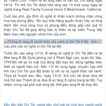
xứ Thánh Linh. Thánh lễ an táng diễn ra vào lúc 10h sáng ngày
19/12. Thi thể Chí Tài được hỏa táng vào 1h trưa cùng ngày tại
nghĩa trang Peek Family Funeral Home ở Westminster, California.
Cuối cáo phó, gia đình cố nghệ sĩ nhấn mạnh không nhận vòng
hoa hay phúng điếu: “Xin quý thân bằng quyến thuộc hãy vui lòng
dành tiền mua vòng hoa và phúng điếu đóng góp vào quỹ từ
thiện Chí Tài để giúp đồng bào bị thiên tai tại miền Trung Việt
Nam theo ước nguyện chưa tròn của anh”.
Cáo phó của cố nghệ sĩ Chí Tài tại Mỹ.
Trước đó, vào sáng 12/12, lễ viếng cố nghệ sĩ Chí Tài diễn ra tại
Nhà tang lễ Bộ Quốc phòng (số 5 Phạm Ngũ Lão, quận Gò Vấp,
TPHCM) với sự có mặt của đông đảo bạn bè, đồng nghiệp thân
thiết và người hâm mộ. Đến 11h tối cùng ngày, chuyến bay chở
linh cữu Chí Tài qua Mỹ đoàn tụ với vợ và người thân cất cánh.
Theo kế hoạch ban đầu, ngày 13/12, linh cữu sẽ được đưa tới
nhà thờ làm Thánh lễ và đưa đi an táng ở nghĩa trang tại Mỹ. Tuy
nhiên, trong cáo phó mới công bố, thời gian tang lễ đã thay đổi.
Đến tiễn biệt Chí Tài, người dân nhớ mãi về hình ảnh người nghệ