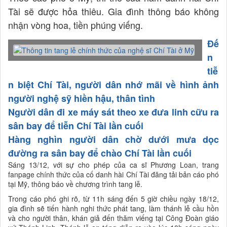
Tài sẽ được hỏa thiêu. Gia đình thông báo không
nhận vòng hoa, tiền phúng viếng.
Đế
n
tiễ
n biệt Chí Tài, người dân nhớ mãi về hình ảnh
người nghệ sỹ hiền hậu, thân tình
Người dân đi xe máy sát theo xe đưa linh cữu ra
sân bay để tiễn Chí Tài lần cuối
Hàng nghìn người dân chờ dưới mưa dọc
đường ra sân bay để chào Chí Tài lần cuối
Sáng 13/12, với sự cho phép của ca sĩ Phương Loan, trang
fanpage chính thức của cố danh hài Chí Tài đăng tải bản cáo phó
tại Mỹ, thông báo về chương trình tang lễ.
Trong cáo phó ghi rõ, từ 11h sáng đến 5 giờ chiều ngày 18/12,
gia đình sẽ tiến hành nghi thức phát tang, làm thánh lễ cầu hồn
và cho người thân, khán giả đến thăm viếng tại Công Đoàn giáo