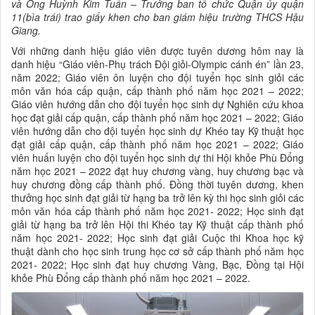
và Ông Huỳnh Kim Tuấn – Trưởng ban tổ chức Quận ủy quận
11(bìa trái) trao giấy khen cho ban giám hiệu trường THCS Hậu
Giang.
Với những danh hiệu giáo viên được tuyên dương hôm nay là
danh hiệu “Giáo viên-Phụ trách Đội giỏi-Olympic cánh én” lần 23,
năm 2022; Giáo viên ôn luyện cho đội tuyển học sinh giỏi các
môn văn hóa cấp quận, cấp thành phố năm học 2021 – 2022;
Giáo viên hướng dẫn cho đội tuyển học sinh dự Nghiên cứu khoa
học đạt giải cấp quận, cấp thành phố năm học 2021 – 2022; Giáo
viên hướng dẫn cho đội tuyển học sinh dự Khéo tay Kỹ thuật học
đạt giải cấp quận, cấp thành phố năm học 2021 – 2022; Giáo
viên huấn luyện cho đội tuyển học sinh dự thi Hội khỏe Phù Đổng
năm học 2021 – 2022 đạt huy chương vàng, huy chương bạc và
huy chương đồng cấp thành phố. Đồng thời tuyên dương, khen
thưởng học sinh đạt giải từ hạng ba trở lên kỳ thi học sinh giỏi các
môn văn hóa cấp thành phố năm học 2021- 2022; Học sinh đạt
giải từ hạng ba trở lên Hội thi Khéo tay Kỹ thuật cấp thành phố
năm học 2021- 2022; Học sinh đạt giải Cuộc thi Khoa học kỹ
thuật dành cho học sinh trung học cơ sở cấp thành phố năm học
2021- 2022; Học sinh đạt huy chương Vàng, Bạc, Đồng tại Hội
khỏe Phù Đổng cấp thành phố năm học 2021 – 2022.