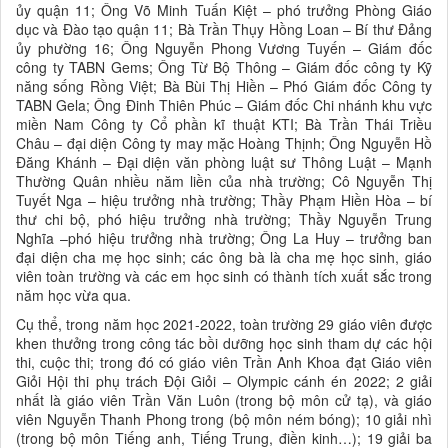
ủy quận 11; Ông Võ Minh Tuấn Kiệt – phó trưởng Phòng Giáo
dục và Đào tạo quận 11; Bà Trần Thụy Hồng Loan – Bí thư Đảng
ủy phường 16; Ông Nguyễn Phong Vương Tuyến – Giám đốc
công ty TABN Gems; Ông Từ Bộ Thông – Giám đốc công ty Kỹ
năng sống Rồng Việt; Bà Bùi Thị Hiền – Phó Giám đốc Công ty
TABN Gela; Ông Đinh Thiên Phúc – Giám đốc Chi nhánh khu vực
miền Nam Công ty Cổ phần kĩ thuật KTI; Bà Trần Thái Triều
Châu – đại diện Công ty may mặc Hoàng Thịnh; Ông Nguyễn Hồ
Đăng Khánh – Đại diện văn phòng luật sư Thông Luật – Mạnh
Thường Quân nhiều năm liền của nhà trường; Cô Nguyễn Thị
Tuyết Nga – hiệu trưởng nhà trường; Thầy Phạm Hiền Hòa – bí
thư chi bộ, phó hiệu trưởng nhà trường; Thầy Nguyễn Trung
Nghĩa –phó hiệu trưởng nhà trường; Ông La Huy – trưởng ban
đại diện cha mẹ học sinh; các ông bà là cha mẹ học sinh, giáo
viên toàn trường và các em học sinh có thành tích xuất sắc trong
năm học vừa qua.
Cụ thể, trong năm học 2021-2022, toàn trường 29 giáo viên được
khen thưởng trong công tác bồi dưỡng học sinh tham dự các hội
thi, cuộc thi; trong đó có giáo viên Trần Anh Khoa đạt Giáo viên
Giỏi Hội thi phụ trách Đội Giỏi – Olympic cánh én 2022; 2 giải
nhất là giáo viên Trần Văn Luôn (trong bộ môn cử tạ), và giáo
viên Nguyễn Thanh Phong trong (bộ môn ném bóng); 10 giải nhì
(trong bộ môn Tiếng anh, Tiếng Trung, điền kinh…); 19 giải ba