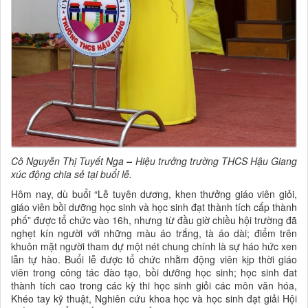
Cô Nguyễn Thị Tuyết Nga
–
Hiệu trưởng trường THCS Hậu Giang
xúc động chia sẻ tại buổi lễ.
Hôm nay, dù buổi “Lễ tuyên dương, khen thưởng giáo viên giỏi,
giáo viên bồi dưỡng học sinh và học sinh đạt thành tích cấp thành
phố” được tổ chức vào 16h, nhưng từ đầu giờ chiều hội trường đã
nghẹt kín người với những màu áo trắng, tà áo dài; điểm trên
khuôn mặt người tham dự một nét chung chính là sự háo hức xen
lẫn tự hào. Buổi lễ được tổ chức nhằm động viên kịp thời giáo
viên trong công tác đào tạo, bồi dưỡng học sinh; học sinh đat
thành tích cao trong các kỳ thi học sinh giỏi các môn văn hóa,
Khéo tay kỹ thuật, Nghiên cứu khoa học và học sinh đạt giải Hội