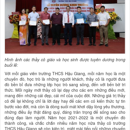
Hình ảnh các thầy cô giáo và học sinh được tuyên dương trong
buổi lễ:
Với mỗi giáo viên trường THCS Hậu Giang, mỗi năm học là một
chuyến đò, học trò là những người khách, thầy cô là người đưa
đò bền bỉ đưa những lớp học trò sang sông, đến với bến bờ tri
thức. Mỗi ngày mới thầy cô lại dạy cho các em những điều mới,
mang đến những cái đẹp, cái mĩ của cuộc đời. Những giá trị thầy
cô để lại không chỉ là lời dạy hay để các em có kiến thức tự tin
bước vào đời, mà còn là dòng suối mát khơi dậy lòng yêu thương,
những điều ấy thật đáng quý, đáng trân trọng để sống sao cho
đúng đạo làm người. Năm học 2021-2022 là một chuyến đò
thành công, và chắc chắn nhiều năm học nữa thầy cô trường
THCS Hậu Giang sẽ còn kiên trì, miệt mài tiếp nối những chuyến