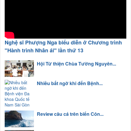
Nghệ sĩ Phượng Nga biểu diễn ở Chương trình
"Hành trình Nhân ái" lần thứ 13
Hội Từ thiện Chùa Tường Nguyên...
Nhiều bất ngờ khi đến Bệnh...
Review câu cá trên biển Côn...