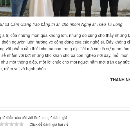
thư xã Cẩm Giang trao bằng tri ân cho nhóm Nghệ sĩ Triệu Tử Long
giá trị của những món quà không lớn, nhưng đó cũng cho thấy những 
g thiện nguyện luôn hướng về cộng đồng cũa các nghệ sĩ. Đây không ch
ng vật phẩm cần thiết cho bà con trong dịp Tết mà còn là sự quan tâm
a sẻ nhằm vơi bớt những khó khăn cho bà con nghèo nơi đây, mỗi mòn
 như một thông điệp, một lời chúc cho mọi người năm mới tràn đầy sức
e, niềm vui và hạnh phúc.
THANH N
 số điểm của bài viết là: 0 trong 0 đánh giá
Click để đánh giá bài viết