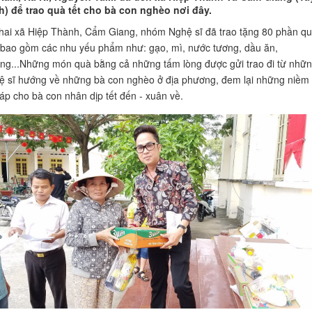
h) để trao quà tết cho bà con nghèo nơi đây.
 hai xã Hiệp Thành, Cẩm Giang, nhóm Nghệ sĩ đã trao tặng 80 phần q
 bao gồm các nhu yếu phẩm như: gạo, mì, nước tương, dầu ăn,
ng...Những món quà bằng cả những tấm lòng được gửi trao đi từ nhữ
ệ sĩ hướng về những bà con nghèo ở địa phương, đem lại những niềm 
áp cho bà con nhân dịp tết đến - xuân về.