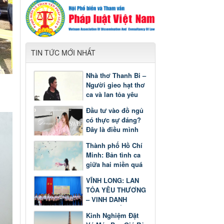
TIN TỨC MỚI NHẤT
Nhà thơ Thanh Bi –
Người gieo hạt thơ
ca và lan tỏa yêu
thương
Đầu tư vào đồ ngủ
có thực sự đáng?
Đây là điều mình
nhận ra sau một
Thành phố Hồ Chí
thời gian
Minh: Bản tình ca
giữa hai miền quá
khứ và tương lai
VĨNH LONG: LAN
TỎA YÊU THƯƠNG
– VINH DANH
GƯƠNG SÁNG
Kinh Nghiệm Đặt
HỌC TẬP