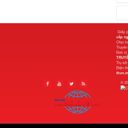
Giấy 
cấp ng
Chịu t
Truyền
Đơn vị
TRUYỀ
Trụ sở
Điện t
thvn.
© 2