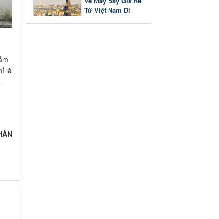
Vé Máy Bay Giá Rẻ
Từ Việt Nam Đi
Pháp
tấm
ỉ là
,
HÀN