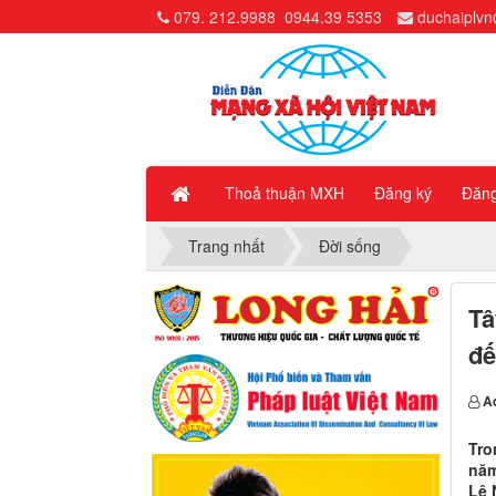
079. 212.9988
0944.39 5353
duchaiplv
Thoả thuận MXH
Đăng ký
Đăn
Trang nhất
Đời sống
Tâ
đế
A
Tro
năm
Lê 