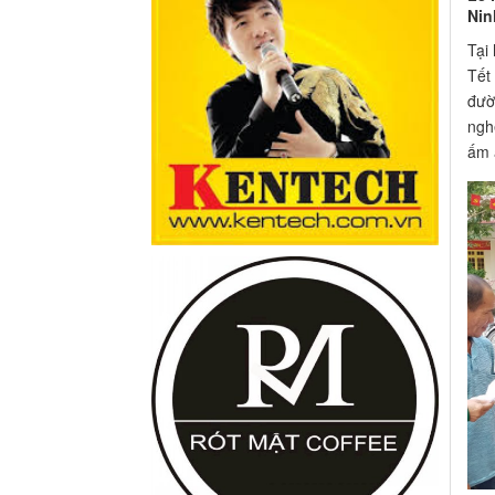
Nin
Tại
Tết
đườ
ngh
ấm 