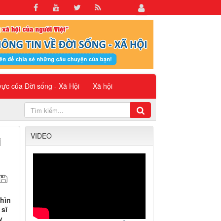
 vực của Đời sống - Xã Hội
Xã hội
VIDEO
i
Thìn
 sĩ
y