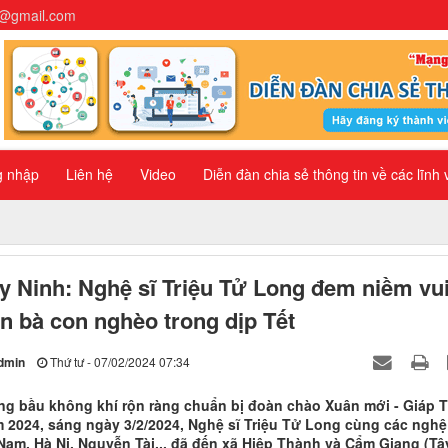
n@gmail.com
g nhập
Liên hệ
Video
Diễn đàn chia sẻ thông tin về các lĩnh
y Ninh: Nghệ sĩ Triệu Tử Long đem niềm vu
n bà con nghèo trong dịp Tết
dmin
Thứ tư - 07/02/2024 07:34
ng bầu không khí rộn ràng chuẩn bị đoàn chào Xuân mới - Giáp 
 2024, sáng ngày 3/2/2024, Nghệ sĩ Triệu Tử Long cùng các nghệ
Nam, Hà Ni, Nguyễn Tài... đã đến xã Hiệp Thành và Cẩm Giang (Tâ