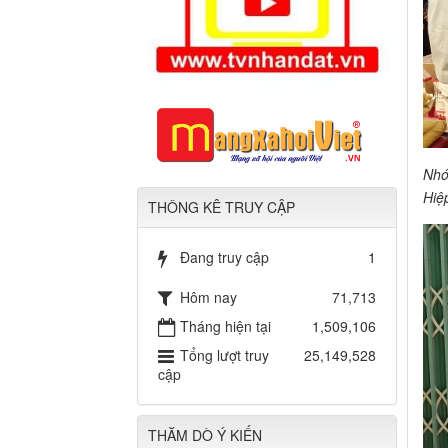
Nhó
Hiệ
THÔNG KÊ TRUY CẬP
Đang truy cập
1
Hôm nay
71,713
Tháng hiện tại
1,509,106
Tổng lượt truy
25,149,528
cập
THĂM DÒ Ý KIẾN