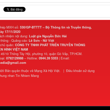
phép MXH số:
530/GP-BTTTT – Bộ Thông tin và Truyền thông,
ày 17/11/2020
rách nhiệm nội dung:
Luật gia Nguyễn Đức Hải
 thông - Quảng cáo:
Lê Sơn - Nữ Việt
 chủ quản:
CÔNG TY TNHH PHÁT TRIỂN TRUYỀN THÔNG
N HÌNH VIỆT NAM
: 45/10 Thông Tây Hội, phường 10, quận Gò Vấp, TP.HCM.
hoại:
0792129988
– Hotline:
0944.39 5353
| Email:
media@gmail.com
020 Bản quyền thuộc về
Mạng Xã Hội Việt
.
|
Điều khoản sử dụng