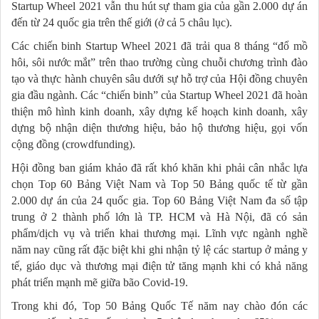
Startup Wheel 2021 vẫn thu hút sự tham gia của gần 2.000 dự án
đến từ 24 quốc gia trên thế giới (ở cả 5 châu lục).
Các chiến binh Startup Wheel 2021 đã trải qua 8 tháng “đổ mồ
hôi, sôi nước mắt” trên thao trường cùng chuỗi chương trình đào
tạo và thực hành chuyên sâu dưới sự hỗ trợ của Hội đồng chuyên
gia đầu ngành. Các “chiến binh” của Startup Wheel 2021 đã hoàn
thiện mô hình kinh doanh, xây dựng kế hoạch kinh doanh, xây
dựng bộ nhận diện thương hiệu, bảo hộ thương hiệu, gọi vốn
cộng đồng (crowdfunding).
Hội đồng ban giám khảo đã rất khó khăn khi phải cân nhắc lựa
chọn Top 60 Bảng Việt Nam và Top 50 Bảng quốc tế từ gần
2.000 dự án của 24 quốc gia. Top 60 Bảng Việt Nam đa số tập
trung ở 2 thành phố lớn là TP. HCM và Hà Nội, đã có sản
phẩm/dịch vụ và triển khai thương mại. Lĩnh vực ngành nghề
năm nay cũng rất đặc biệt khi ghi nhận tỷ lệ các startup ở mảng y
tế, giáo dục và thương mại điện tử tăng mạnh khi có khả năng
phát triển mạnh mẽ giữa bão Covid-19.
Trong khi đó, Top 50 Bảng Quốc Tế năm nay chào đón các