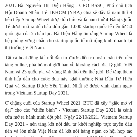
2021, Bà Nguyễn Thị Diệu Hằng - CEO BSSC, Phó chủ tịch
Hội Doanh Nhân Trẻ TP.HCM (YBA) chia sẻ đây là năm thứ 9
liên tiếp Startup Wheel được tổ chức và là năm thứ 4 Bảng Quốc
Tế được mở ra để chào đón gần 1.000 startup quốc tế đến từ 50
quốc gia của 5 châu lục. Bà Diệu Hằng tin rằng Startup Wheel là
bệ phóng vững chắc cho startup quốc tế mở rộng kinh doanh tại
thị trường Việt Nam.
Tất cả hoạt động kết nối đầu tư được diễn ra hoàn toàn trên nền
tảng online, phá bỏ mọi giới hạn về khoảng cách địa lý giữa Việt
Nam và 23 quốc gia và vùng lãnh thổ trên thế giới. Để tăng thêm
tính hấp dẫn cho cuộc đua này, giải thưởng Nhà Đầu Tư Hiệu
Quả và Startup Được Yêu Thích Nhất sẽ được vinh danh ngay
trong Vietnam Startup Day 2021.
Ở chặng cuối của Startup Wheel 2021, BTC đã xây “giấc mơ vĩ
đại” cho các “chiến binh” - Vietnam Startup Day 2021 là cánh
cửa mở ra hành trình đột phá. Ngày 22/10/2021, Vietnam Startup
Day 2021 - nền tảng kết nối đầu tư khởi nghiệp trực tuyến đầu
tiên và lớn nhất Việt Nam đã kết nối hàng ngàn cơ hội hợp tác