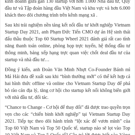
kinh doanh giữa gần 130 startup với hơn 1.000 Nhà đầu tư, Quỹ
đầu tư và Tập đoàn hàng đầu Việt Nam và khu vực và hơn 6.000
khách theo dõi chương trình trên kênh mạng xã .
Sau khi trải nghiệm nền tảng kết nối đầu tư khởi nghiệp Vietnam
Startup Day 2021, anh Phạm Đức Tiến CMO dự án Hệ sinh thái
đấu thầu thuộc Top 60 Startup Wheel 2021 đánh giá rất cao tính
năng thanh toán online, phòng họp trực tuyến, hệ thống đầu tư
thông minh, bảng xếp hạng trực quan việc chốt deal đầu tư của
startup và nhà đầu tư…
Đồng ý kiến, anh Đoàn Văn Minh Nhựt Co-Founder Bánh mì
Má Hải đưa đề xuất sau khi “bình thường mới” có thể kết hợp cả
hai hình thức offline và online cho Vietnam Startup Day để phá
bỏ rào cản địa lý, tăng cơ hội cho startup kết nối không biên giới
với nhà đầu tư, đối tác.
“Chance to Change - Cơ hội để thay đổi” đã được trao quyền trọn
vẹn cho các “chiến binh khởi nghiệp” tại Vietnam Startup Day
2021. Tiếp tục theo dõi hành trình “lột xác để vươn mình” của
Top 60 Việt Nam và Top 50 Quốc tế, startup nào sẽ lọt vào Top
10 Việt Nam và Top 5 Quốc tế? Câu trả lời được biết vào Vòng