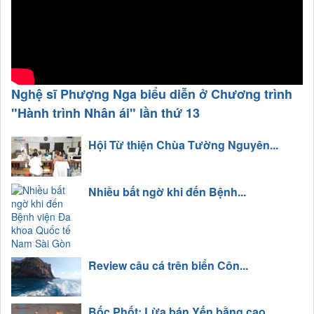
Nghệ sĩ Phượng Nga biểu diễn ở Chương trình
"Hành trình Nhân ái" lần thứ 13
Hội Từ thiện Chùa Tường Nguyên...
Nhiều bất ngờ khi đến Bệnh...
Review câu cá trên biển Côn...
Bốc Phốt: Lừa bán Yến bằng cao...