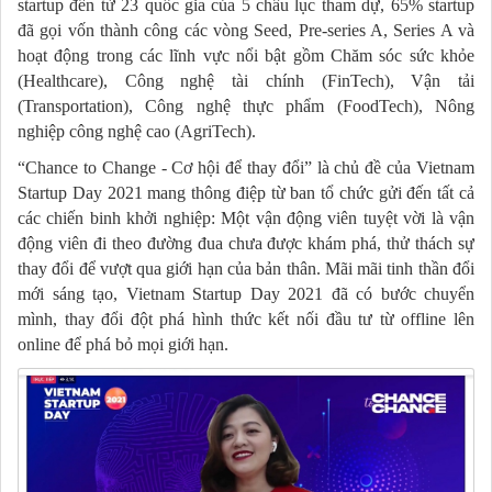
startup đến từ 23 quốc gia của 5 châu lục tham dự, 65% startup
đã gọi vốn thành công các vòng Seed, Pre-series A, Series A và
hoạt động trong các lĩnh vực nổi bật gồm Chăm sóc sức khỏe
(Healthcare), Công nghệ tài chính (FinTech), Vận tải
(Transportation), Công nghệ thực phẩm (FoodTech), Nông
nghiệp công nghệ cao (AgriTech).
“Chance to Change - Cơ hội để thay đổi” là chủ đề của Vietnam
Startup Day 2021 mang thông điệp từ ban tổ chức gửi đến tất cả
các chiến binh khởi nghiệp: Một vận động viên tuyệt vời là vận
động viên đi theo đường đua chưa được khám phá, thử thách sự
thay đổi để vượt qua giới hạn của bản thân. Mãi mãi tinh thần đổi
mới sáng tạo, Vietnam Startup Day 2021 đã có bước chuyển
mình, thay đổi đột phá hình thức kết nối đầu tư từ offline lên
online để phá bỏ mọi giới hạn.