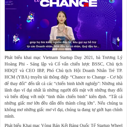
Phát biểu khai mạc Vietnam Startup Day 2021, bà Trương Lý
Hoàng Phi - Sáng lập và Cố vấn chiến lược BSSC, Chủ tịch
HĐQT và CEO IBP, Phó Chủ tịch Hội Doanh Nhân Trẻ TP.
HCM (YBA) truyền tải thông điệp “Chance to Change - Cơ hội
để thay đổi” đến tất cả các “chiến binh khởi nghiệp”: Những nhà
lãnh đạo vĩ đại nhất là những người đối mặt với những thay đổi
và biến động với một “tinh thần chiến binh” kiên định. “Tất cả
những giấc mơ lớn đều dẫn đến thành công lớn". Nếu chúng ta
không mơ những giấc mơ vĩ đại, chúng ta đang tự giới hạn chính
mình.
Phát biểu Khai mạc Vòng Bán Kết Bảng Quốc Tế Startup Wheel