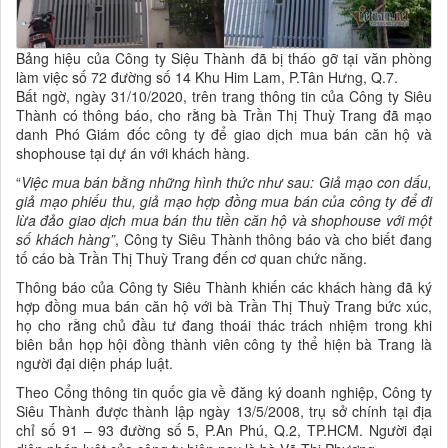
Bảng hiệu của Công ty Siệu Thành đã bị tháo gỡ tại văn phòng
làm việc số 72 đường số 14 Khu Him Lam, P.Tân Hưng, Q.7.
Bất ngờ, ngày 31/10/2020, trên trang thông tin của Công ty Siêu
Thành có thông báo, cho rằng bà Trần Thị Thuỳ Trang đã mạo
danh Phó Giám đốc công ty để giao dịch mua bán căn hộ và
shophouse tại dự án với khách hàng.
“
Việc mua bán bằng những hình thức như sau: Giả mạo con dấu,
giả mạo phiếu thu, giả mạo hợp đồng mua bán của công ty để đi
lừa đảo giao dịch mua bán thu tiền căn hộ và shophouse với một
số khách hàng”
, Công ty Siêu Thành thông báo và cho biết đang
tố cáo bà Trần Thị Thuỳ Trang đến cơ quan chức năng.
Thông báo của Công ty Siêu Thành khiến các khách hàng đã ký
hợp đồng mua bán căn hộ với bà Trần Thị Thuỳ Trang bức xúc,
họ cho rằng chủ đầu tư đang thoái thác trách nhiệm trong khi
biên bản họp hội đồng thành viên công ty thể hiện bà Trang là
người đại diện pháp luật.
Theo Cổng thông tin quốc gia về đăng ký doanh nghiệp, Công ty
Siêu Thành được thành lập ngày 13/5/2008, trụ sở chính tại địa
chỉ số 91 – 93 đường số 5, P.An Phú, Q.2, TP.HCM. Người đại