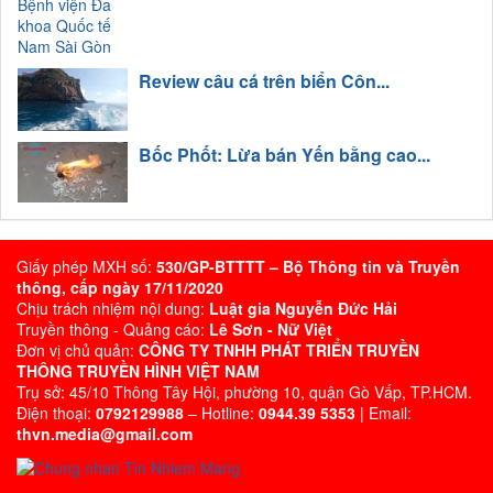
Review câu cá trên biển Côn...
Bốc Phốt: Lừa bán Yến bằng cao...
Giấy phép MXH số:
530/GP-BTTTT – Bộ Thông tin và Truyền
thông, cấp ngày 17/11/2020
Chịu trách nhiệm nội dung:
Luật gia Nguyễn Đức Hải
Truyền thông - Quảng cáo:
Lê Sơn - Nữ Việt
Đơn vị chủ quản:
CÔNG TY TNHH PHÁT TRIỂN TRUYỀN
THÔNG TRUYỀN HÌNH VIỆT NAM
Trụ sở: 45/10 Thông Tây Hội, phường 10, quận Gò Vấp, TP.HCM.
Điện thoại:
0792129988
– Hotline:
0944.39 5353
| Email:
thvn.media@gmail.com