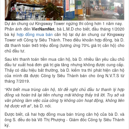
Dự án chung cư Kingsway Tower ngừng thi công hơn 1 năm nay.
Phản ánh đến
VietNamNet
, bà L.M.D cho biết, đầu tháng 1/2020
bà ký
hợp đồng mua bán
căn hộ tại dự án chung cư Kingsway
Tower với Công ty Siêu Thành. Theo điều khoản hợp đồng, bà D.
đã thanh toán 945 triệu đồng (tương ứng 70% giá trị căn hộ) cho
chủ đầu tư.
Sau khi thanh toán tiền mua căn hộ, bà D. nhiều lần yêu cầu chủ
đầu tư xuất hoá đơn giá trị gia tăng nhưng không được cung cấp.
Thấy có dấu hiệu bất thường, bà D. kiểm tra thì phát hiện căn hộ
của mình đã được Công ty Siêu Thành bán cho ông N.V.T.S từ
tháng 7/2019.
“
Khi biết mua trùng căn hộ, tôi đề nghị chủ đầu tư thanh lý hợp
đồng và hoàn trả lại tiền nhưng mãi không thấy trả lời. Trụ sở và
văn phòng làm việc của công ty không còn hoạt động, không liên
hệ được với ai
”, bà D. nói.
Được biết, cả hai hợp đồng mua bán trùng căn hộ của bà D. và
ông S. đều do bà Võ Thị Phượng - Giám đốc Công ty Siêu Thành
ký.