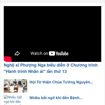
Nghệ sĩ Phượng Nga biểu diễn ở Chương trình
"Hành trình Nhân ái" lần thứ 13
Hội Từ thiện Chùa Tường Nguyên...
Nhiều bất ngờ khi đến Bệnh...