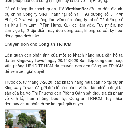
diện pháp luật của công ty hiện nay là bà Võ Thị Phượng.
Để có thông tin khách quan, PV
VietNamNet
đã tìm đến địa chỉ
trụ chính Công ty Siêu Thành tại số 91 – 93 đường số 5, P.An
Phú, Q.2 và văn phòng làm việc của công ty tại số 72 đường số
14 Khu Him Lam, P.Tân Hưng, Q.7 để làm việc. Tuy nhiên, nơi
làm việc tại 2 địa điểm này đều đóng cửa, không có bất kỳ hoạt
động giao dịch nào.
Chuyển đơn cho Công an TP.HCM
Liên quan đến phản ánh của một số khách hàng mua căn hộ tại
dự án Kingsway Tower, ngày 20/11/2020 Ban tiếp công dân thuộc
Văn phòng UBND TP.HCM đã chuyển đơn đến Công an TP.HCM
để xem xét, giải quyết.
Trước đó, từ tháng 7/2020, các khách hàng mua căn hộ tại dự án
Kingsway Tower đã gửi đơn tố cáo hành vi lừa đảo chiếm đoạt tài
sản của bà Võ Thị Phượng đến Phòng Cảnh sát điều tra tội phạm
về kinh tế, tham nhũng, buôn lậu Công an TP.HCM. Tuy nhiên
đến nay chưa nhận được kết quả giải quyết.