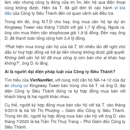
làm việc nhưng công ty đóng cửa im ỉm, liên hệ qua điện thoại
cũng không được. Hiện bà T. đã gửi đơn tố cáo hành vi
lừa
đảo
của Công ty Siêu Thành đến cơ quan cảnh sát điều tra.
Trong khi đó, ông N.T.D cho hay, ông mua căn hộ tại dự án
Kingsway Tower vào tháng 7/2020 với giá 1,7 tỷ đồng. Ngoài ra,
ông còn mua thêm căn shophouse giá 1,9 tỷ đồng. Đến nay, ông
D. đã thanh toán tổng cộng hơn 3,4 tỷ đồng.
“
Phát hiện mua trùng căn hộ của bà T, tôi nhiều lần đề nghị chủ
đầu tư huỷ hợp đồng và trả lại tiền nhưng không được giải quyết.
Không biết căn hộ tôi đã mua công ty còn bán cho ai khác hay
không?
”, ông D. lo lắng.
Ai là người đại diện pháp luật của Công ty Siêu Thành?
Tìm hiểu của
VietNamNet
, với cùng một căn hộ NA-14-12 của dự
án
chung cư
Kingsway Tower bán trùng cho bà T. và ông D, đại
diện Công ty Siêu Thành đứng ra ký hợp đồng mua bán với
khách hàng là hai người khác nhau.
Cụ thể, người ký hợp đồng mua bán căn hộ với bà T. vào tháng
5/2019 là bà Võ Thị Phượng – Giám đốc Công ty Siêu Thành.
Trong khi đó, người ký hợp đồng mua bán căn hộ với ông D. vào
tháng 7/2020 là bà Trần Thị Thuỳ Trang – Phó Giám đốc Công ty
Siêu Thành.