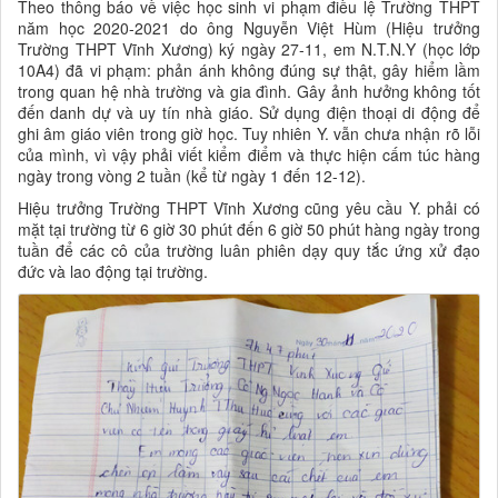
Theo thông báo về việc học sinh vi phạm điều lệ Trường THPT
năm học 2020-2021 do ông Nguyễn Việt Hùm (Hiệu trưởng
Trường THPT Vĩnh Xương) ký ngày 27-11, em N.T.N.Y (học lớp
10A4) đã vi phạm: phản ánh không đúng sự thật, gây hiểm lầm
trong quan hệ nhà trường và gia đình. Gây ảnh hưởng không tốt
đến danh dự và uy tín nhà giáo. Sử dụng điện thoại di động để
ghi âm giáo viên trong giờ học. Tuy nhiên Y. vẫn chưa nhận rõ lỗi
của mình, vì vậy phải viết kiểm điểm và thực hiện cấm túc hàng
ngày trong vòng 2 tuần (kể từ ngày 1 đến 12-12).
Hiệu trưởng Trường THPT Vĩnh Xương cũng yêu cầu Y. phải có
mặt tại trường từ 6 giờ 30 phút đến 6 giờ 50 phút hàng ngày trong
tuần để các cô của trường luân phiên dạy quy tắc ứng xử đạo
đức và lao động tại trường.