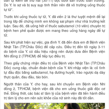
bản tự kiểm để thứ hai (30-11) đọc dưới sân trước toàn trường.
Do Y. lo sợ và bị suy sụp tinh thần nên đã vô trường uống thuốc
tự tử”.
Trước khi uống thuốc tự tử, Y. đã viến 2 lá thư tuyệt mệnh để lại
trong lớp để chứng minh em không sai phạm như nhà trường kết
luận. Sau đó, đã uống hết vỉ thuốc sabutamol (10 viên) chuyên trị
bệnh hen phế quản được em mang theo uống hàng ngày để tự
tử.
Sau khi phát hiện sự việc, gia đình Y. đã đến đưa em đi Bệnh viện
Nhật Tân (TP.Châu Đốc) để cấp cứu. Điều trị đến tối ngày 3-11
do bệnh của Y. có dấu hiệu nặng nên được đưa đến Bệnh viện
Nhi đồng 2 (TPHCM) để tiếp tục điều trị.
Theo giấy chứng nhận điều trị của Bệnh viện Nhật Tân (TP.Châu
Đốc) cung cấp, chuẩn đoán bệnh của Y. khi nhập viện là: cố tình
tự đầu độc bằng salbutamol, hạ đường huyết, trào ngược dạ dày
thực quản, đau đầu, táo bón.
Người thân của Y. cho hay, sau khi chuyển em Bệnh viện Nhi
đồng 2, TP.HCM, bệnh viện đã cho em uống thuốc giải độc cơ
thể. Đồng thời, các bác sĩ tâm lý của bệnh viện đã tiến hành điều
trị tâm lý cho em nên sức khỏe của nữ sinh này đã tốt dần.