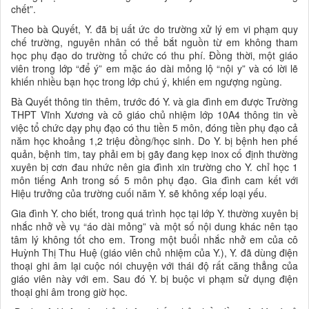
chết”.
Theo bà Quyết, Y. đã bị uất ức do trường xử lý em vi phạm quy
chế trường, nguyên nhân có thể bắt nguồn từ em không tham
học phụ đạo do trường tổ chức có thu phí. Đồng thời, một giáo
viên trong lớp “để ý” em mặc áo dài mỏng lộ “nội y” và có lời lẽ
khiến nhiều bạn học trong lớp chú ý, khiến em ngượng ngùng.
Bà Quyết thông tin thêm, trước đó Y. và gia đình em được Trường
THPT Vĩnh Xương và cô giáo chủ nhiệm lớp 10A4 thông tin về
việc tổ chức dạy phụ đạo có thu tiền 5 môn, đóng tiền phụ đạo cả
năm học khoảng 1,2 triệu đồng/học sinh. Do Y. bị bệnh hen phế
quản, bệnh tim, tay phải em bị gãy đang kẹp inox cố định thường
xuyên bị cơn đau nhức nên gia đình xin trường cho Y. chỉ học 1
môn tiếng Anh trong số 5 môn phụ đạo. Gia đình cam kết với
Hiệu trưởng của trường cuối năm Y. sẽ không xếp loại yếu.
Gia đình Y. cho biết, trong quá trình học tại lớp Y. thường xuyên bị
nhắc nhở về vụ “áo dài mỏng” và một số nội dung khác nên tạo
tâm lý không tốt cho em. Trong một buổi nhắc nhở em của cô
Huỳnh Thị Thu Huệ (giáo viên chủ nhiệm của Y.), Y. đã dùng điện
thoại ghi âm lại cuộc nói chuyện với thái độ rất căng thẳng của
giáo viên này với em. Sau đó Y. bị buộc vi phạm sử dụng điện
thoại ghi âm trong giờ học.