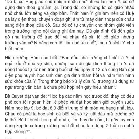
“Do bị cô Huệ giáo chủ nhiệm nhắc nhở nhiều lần nên Y. có sử
dụng điện thoại ghi âm lại. Trong đó, có những lời cô giáo nhắc
nhở cháu lớn tiếng và đập bàn. Phát hiện Y. ghi âm nên cô Huệ
đã lấy điện thoại chuyển đoạn ghi âm từ máy điện thoại của cháu
sang điện thoại của cô. Sau đó cô tự chuyển cho nhóm giáo viên
trong trường nghe nội dung ghi âm này. Dù gia đình đã đến gặp
gỡ nhà trường để trao đổi và cháu đã xin lỗi cô giáo nhưng
trường vẫn xử lý nặng con tôi, làm bé ức chế”, mẹ nữ sinh Y. cho
biết thêm.
Hiệu trưởng Hùm cho biết: “Ban đầu nhà trường chỉ biết là Y. bị
ngất xỉu ở nhà vệ sinh, nhưng sau đó gia đình thông tin Y. đã
uống thuốc tự tử nên trong buổi chiều ngày 3-12 đã cùng Ban đại
diện phụ huynh học sinh đến gia đình thăm hỏi và nắm tình hình
sức khỏe của Y. Trong thông báo xử lý của Y., trường sử dụng từ
ngữ trong văn bản là chưa phù hợp nên gây hiểu nhầm”.
Bà Quyết đặt vấn đề: “Học bạ các năm học trước đó, thầy cô đều
phê con tôi ngoan hiền lễ phép và đạt học sinh giỏi xuyên suốt.
Năm học lớp 9, bé đạt 8,9 điểm trung bình môn và hạng nhất lớp.
Cháu có phải là học sinh cá biệt và vô kỷ luật đâu mà trường xử
lý thế. Bé bị bệnh hen phế quản, tim, hay đau ốm, bị gãy tay còn
đang kẹp inox trong xương mà bắt cháu lao động 2 tuần có phù
hợp không?”.