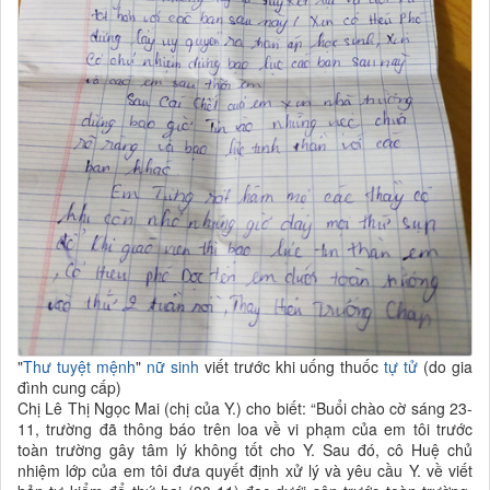
"
Thư tuyệt mệnh
"
nữ sinh
viết trước khi uống thuốc
tự tử
(do gia
đình cung cấp)
Chị Lê Thị Ngọc Mai (chị của Y.) cho biết: “Buổi chào cờ sáng 23-
11, trường đã thông báo trên loa về vi phạm của em tôi trước
toàn trường gây tâm lý không tốt cho Y. Sau đó, cô Huệ chủ
nhiệm lớp của em tôi đưa quyết định xử lý và yêu cầu Y. về viết