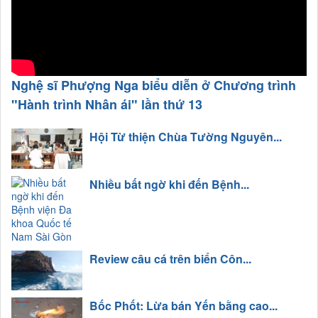
Nghệ sĩ Phượng Nga biểu diễn ở Chương trình
"Hành trình Nhân ái" lần thứ 13
Hội Từ thiện Chùa Tường Nguyên...
Nhiều bất ngờ khi đến Bệnh...
Review câu cá trên biển Côn...
Bốc Phốt: Lừa bán Yến bằng cao...