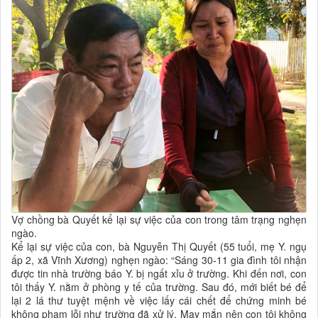
Vợ chồng bà Quyết kể lại sự việc của con trong tâm trạng nghẹn
ngào.
Kể lại sự việc của con, bà Nguyễn Thị Quyết (55 tuổi, mẹ Y. ngụ
ấp 2, xã Vĩnh Xương) nghẹn ngào: “Sáng 30-11 gia đình tôi nhận
được tin nhà trường báo Y. bị ngất xỉu ở trường. Khi đến nơi, con
tôi thấy Y. nằm ở phòng y tế của trường. Sau đó, mới biết bé để
lại 2 lá thư tuyệt mệnh về việc lấy cái chết để chứng minh bé
không phạm lỗi như trường đã xử lý. May mắn nên con tôi không