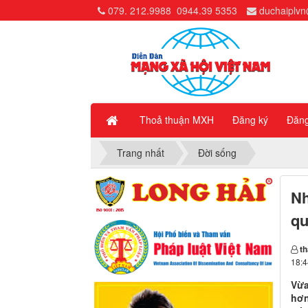
079. 212.9988
0944.39 5353
duchaiplv
Thoả thuận MXH
Đăng ký
Đăn
Trang nhất
Đời sống
Nh
qu
t
18:4
Vừa
hơn