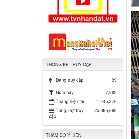
THÔNG KÊ TRUY CẬP
Đang truy cập
89
Hôm nay
7,883
Tháng hiện tại
1,445,276
Tổng lượt truy
25,085,698
cập
THĂM DÒ Ý KIẾN