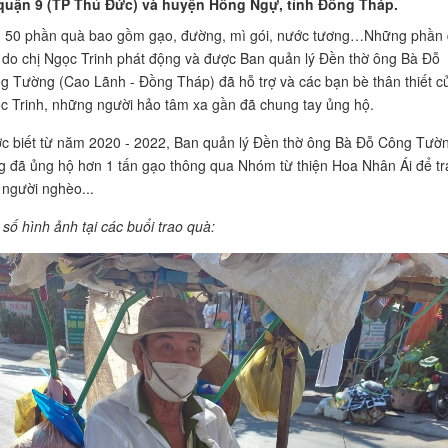
 quận 9 (TP Thủ Đức) và huyện Hồng Ngự, tỉnh Đồng Tháp.
 50 phần quà bao gồm gạo, đường, mì gói, nước tương…Những phần
 do chị Ngọc Trinh phát động và được Ban quản lý Đền thờ ông Bà Đỗ
g Tường (Cao Lãnh - Đồng Tháp) đã hỗ trợ và các bạn bè thân thiết c
c Trinh, những người hảo tâm xa gần đã chung tay ủng hộ.
c biết từ năm 2020 - 2022, Ban quản lý Đền thờ ông Bà Đỗ Công Tườ
g đã ủng hộ hơn 1 tấn gạo thông qua Nhóm từ thiện Hoa Nhân Ái để tr
 người nghèo...
 số hình ảnh tại các buổi trao quà: