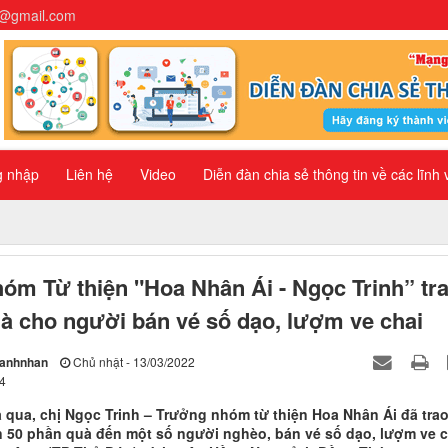
n@gmail.com
g nhập
Liên hệ
Video
Diễn đàn chia sẻ thông tin về các lĩnh
óm Từ thiện "Hoa Nhân Ái - Ngọc Trinh” tr
à cho người bán vé số dạo, lượm ve chai
hanhnhan
Chủ nhật - 13/03/2022
4
 qua, chị Ngọc Trinh – Trưởng nhóm từ thiện Hoa Nhân Ái đã tra
 50 phần quà đến một số người nghèo, bán vé số dạo, lượm ve c