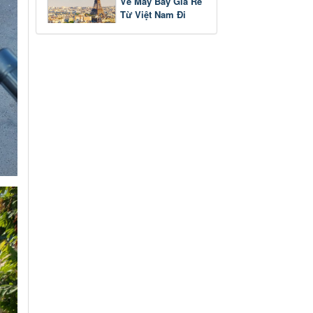
Vé Máy Bay Giá Rẻ
Từ Việt Nam Đi
Pháp