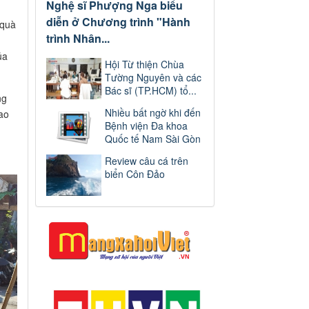
Nghệ sĩ Phượng Nga biểu
diễn ở Chương trình "Hành
 quà
trình Nhân...
ủa
Hội Từ thiện Chùa
Tường Nguyên và các
Bác sĩ (TP.HCM) tổ...
ng
Nhiều bất ngờ khi đến
ao
Bệnh viện Đa khoa
Quốc tế Nam Sài Gòn
Review câu cá trên
biển Côn Đảo