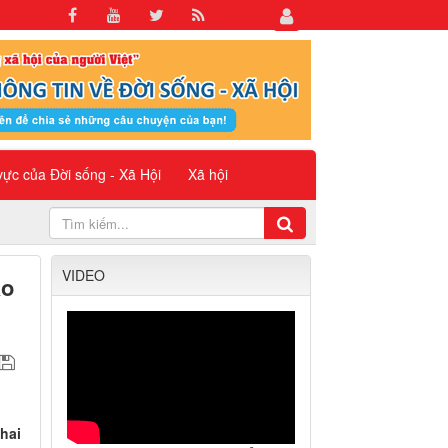
 vực của Đời sống - Xã Hội
Xã hội
VIDEO
ao
o
hai