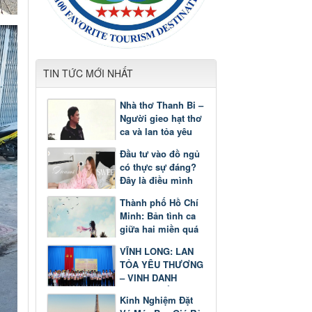
TIN TỨC MỚI NHẤT
Nhà thơ Thanh Bi –
Người gieo hạt thơ
ca và lan tỏa yêu
thương
Đầu tư vào đồ ngủ
có thực sự đáng?
Đây là điều mình
nhận ra sau một
Thành phố Hồ Chí
thời gian
Minh: Bản tình ca
giữa hai miền quá
khứ và tương lai
VĨNH LONG: LAN
TỎA YÊU THƯƠNG
– VINH DANH
GƯƠNG SÁNG
Kinh Nghiệm Đặt
HỌC TẬP