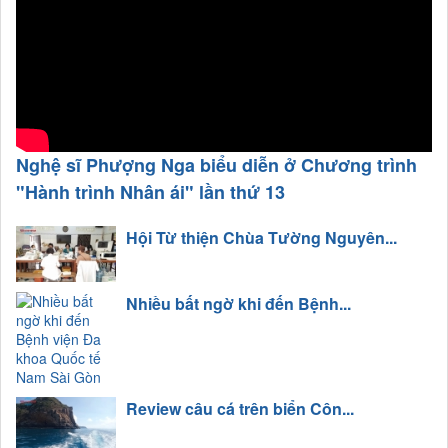
Nghệ sĩ Phượng Nga biểu diễn ở Chương trình
"Hành trình Nhân ái" lần thứ 13
Hội Từ thiện Chùa Tường Nguyên...
Nhiều bất ngờ khi đến Bệnh...
Review câu cá trên biển Côn...