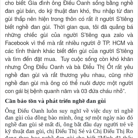
cho biết: Gia đình ông Điểu Oanh sống bằng nghề
đan gùi bán, do kỹ thuật đan khó, thu nhập từ đan
gùi thấp nên hiện trong thôn có rất ít người S’tiêng
biết nghề đan gùi. Thời gian qua, tôi đã quảng bá
những chiếc gùi của người S’tiêng qua zalo và
Facebook vì thế mà rất nhiều người ở TP. HCM và
các tỉnh thành khác biết đến gùi của người S’tiêng
và tìm đến đặt mua. Tuy cuộc sống còn khó khăn
nhưng Ông Điểu Oanh và bà Điểu Thị Ốt rất yêu
nghề đan gùi và rất thương yêu nhau, cũng nhờ
nghề đan gùi mà ông có thể nuôi được một người
con gái bị bệnh quanh năm và 03 đứa cháu nhỏ”.
Cần bảo tồn và phát triển nghề đan gùi
Ông Điểu Oanh luôn suy nghĩ về việc duy trì nghề
đan gùi của đồng bào mình, ông sợ một ngày nào đó
nghề đan gùi sẽ mất đi, ông bắt đầu dạy người trẻ về
kỹ thuật đan gùi, chị Điểu Thị Sẻ và Chị Điểu Thị Ro
đang theo học nghề đan gùi cho biết
“Mình đã thấy