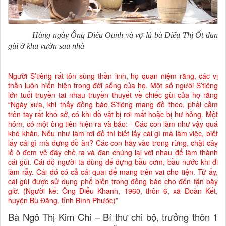
Hàng ngày Ông Điểu Oanh và vợ là bà Điểu Thị Ốt đan
gùi ở khu vườn sau nhà
Người S’tiêng rất tôn sùng thần linh, họ quan niệm rằng, các vị
thần luôn hiển hiện trong đời sống của họ. Một số người S’tiêng
lớn tuổi truyền tai nhau truyền thuyết về chiếc gùi của họ rằng
“Ngày xưa, khi thấy đồng bào S’tiêng mang đồ theo, phải cầm
trên tay rất khổ sở, có khi đồ vật bị rơi mất hoặc bị hư hỏng. Một
hôm, có một ông tiên hiện ra và bảo: - Các con làm như vậy quá
khó khăn. Nếu như làm rơi đồ thì biết lấy cái gì mà làm việc, biết
lấy cái gì mà đựng đồ ăn? Các con hãy vào trong rừng, chặt cây
lồ ô đem về đây chẻ ra và đan chúng lại với nhau để làm thành
cái gùi. Cái đó người ta dùng để đựng bầu cơm, bầu nước khi đi
làm rẫy. Cái đó có cả cái quai để mang trên vai cho tiện. Từ ấy,
cái gùi được sử dụng phổ biến trong đồng bào cho đến tận bây
giờ. (Người kể: Ông Điểu Khanh, 1960, thôn 6, xã Đoàn Kết,
huyện Bù Đăng, tỉnh Bình Phước)”
Bà Ngô Thị Kim Chi – Bí thư chi bộ, trưởng thôn 1