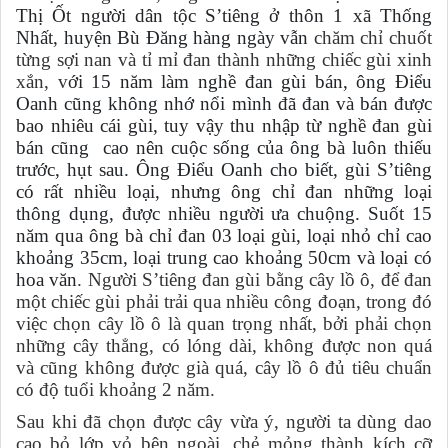
Thị Ốt người dân tộc S’tiêng ở thôn 1 xã Thống
Nhất, huyện Bù Đăng hàng ngày vẫn
chăm chỉ chuốt
từng sợi nan và tỉ mỉ đan thành những chiếc gùi xinh
xắn, v
ới 15 năm làm nghề đan gùi bán, ông Điểu
Oanh cũng không nhớ nổi mình đã đan và bán được
bao nhiêu cái gùi, tuy vậy thu nhập từ nghề đan gùi
bán cũng cao nên cuộc sống của ông bà luôn thiếu
trước, hụt sau. Ông Điểu Oanh cho biết, gùi S’tiêng
có rất nhiều loại, nhưng ông chỉ đan những loại
thông dụng, được nhiều người ưa chuộng. Suốt 15
năm qua ông bà chỉ đan 03 loại gùi, loại nhỏ chỉ cao
khoảng 35cm, loại trung cao khoảng 50cm và loại có
hoa văn
. Người S’tiêng đan gùi bằng cây lồ ô, để đan
một chiếc gùi phải trải qua nhiều công đoạn, trong đó
việc chọn cây lồ ô là quan trọng nhất, bởi phải chọn
những cây thẳng, có lóng dài, không được non quá
và cũng không được già quá, cây lồ ô đủ tiêu chuẩn
có độ tuổi khoảng 2 năm.
Sau khi đã chọn được cây vừa ý, người ta dùng dao
cạo bỏ lớp vỏ bên ngoài, chẻ mỏng thành kích cỡ