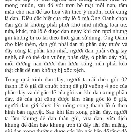
mong muốn, sau đó vót trơn bề mặt mỗi nan, tẩm
màu cho nan để tạo hoa văn theo ý muốn, cuối cùng
là đan. Điều đặc biệt của cây lồ ô mà Ông Oanh chọn
đan gùi là không phải phơi khô như những loại tre,
nứa, khác, mà lồ ô được đan ngay khi còn tươi nhưng
gùi không bị co lại theo thời gian sử dụng. Ông Oanh
cho biết thêm, đan gùi phải đan từ phần đáy trước và
đây cũng là phần khó nhất,
người đan phải vững tay
nghề, để có thể đan vuông phần đáy, ở phần đáy gùi,
mỗi đường nan được đan lượn sóng, nên phải kéo
thật chặt để nan không bị xộc xệch.
Trong quá trình đan đáy, người ta cài chéo góc 02
thanh lồ ô già đã chuốt bóng để giữ vuông 4 góc của
phần đáy và để gắn đế của gùi sau khi đan xong phần
đáy, đế của gùi cũng được làm bằng gốc lồ ô già,
người đan gừi khéo léo uống cong thanh lồ ô theo
hình bán nguyệt. Sau khi làm xong phần đáy, người
ta làm khung để đan thân gùi, vừa đan, vừa dịch
khung để đảm bảo khung tròn từ đáy lên đến miệng,
gùi đan xong thường được gác lên gác bếp để tăng độ