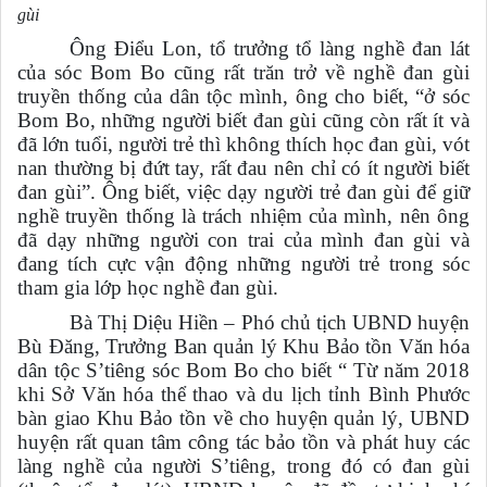
gùi
Ông Điểu Lon, tổ trưởng tổ làng nghề đan lát
của sóc Bom Bo cũng rất trăn trở về nghề đan gùi
truyền thống của dân tộc mình, ông cho biết, “ở sóc
Bom Bo, những người biết đan gùi cũng còn rất ít và
đã lớn tuổi, người trẻ thì không thích học đan gùi, vót
nan thường bị đứt tay, rất đau nên chỉ có ít người biết
đan gùi”. Ông biết, việc dạy người trẻ đan gùi để giữ
nghề truyền thống là trách nhiệm của mình, nên ông
đã dạy những người con trai của mình đan gùi và
đang tích cực vận động những người trẻ trong sóc
tham gia lớp học nghề đan gùi.
Bà Thị Diệu Hiền – Phó chủ tịch UBND huyện
Bù Đăng, Trưởng Ban quản lý Khu Bảo tồn Văn hóa
dân tộc S’tiêng sóc Bom Bo cho biết “ Từ năm 2018
khi Sở Văn hóa thể thao và du lịch tỉnh Bình Phước
bàn giao Khu Bảo tồn về cho huyện quản lý, UBND
huyện rất quan tâm công tác bảo tồn và phát huy các
làng nghề của người S’tiêng, trong đó có đan gùi