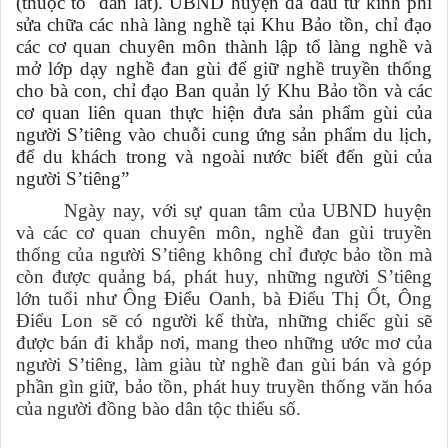
(thuộc tổ đan lát). UBND huyện đã đầu tư kinh phí
sửa chữa các nhà làng nghề tại Khu Bảo tồn, chỉ đạo
các cơ quan chuyên môn thành lập tổ làng nghề và
mở lớp dạy nghề đan gùi để giữ nghề truyền thống
cho bà con, chỉ đạo Ban quản lý Khu Bảo tồn và các
cơ quan liên quan thực hiện đưa sản phẩm gùi của
người S’tiêng vào chuỗi cung ứng sản phẩm du lịch,
để du khách trong và ngoài nước biết đến gùi của
người S’tiêng”
Ngày nay, với sự quan tâm của UBND huyện
và các cơ quan chuyên môn, nghề đan gùi truyền
thống của người S’tiêng không chỉ được bảo tồn mà
còn được quảng bá, phát huy, những người S’tiêng
lớn tuổi như Ông Điểu Oanh, bà Điểu Thị Ốt, Ông
Điểu Lon sẽ có người kế thừa, những chiếc gùi sẽ
được bán đi khắp nơi, mang theo những ước mơ của
người S’tiêng, làm giàu từ nghề đan gùi bán và góp
phần gìn giữ, bảo tồn, phát huy truyền thống văn hóa
của người đồng bào dân tộc thiểu số.