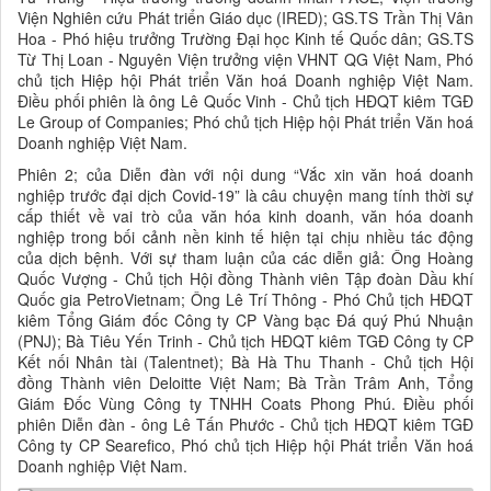
Viện Nghiên cứu Phát triển Giáo dục (IRED); GS.TS Trần Thị Vân
Hoa - Phó hiệu trưởng Trường Đại học Kinh tế Quốc dân; GS.TS
Từ Thị Loan - Nguyên Viện trưởng viện VHNT QG Việt Nam, Phó
chủ tịch Hiệp hội Phát triển Văn hoá Doanh nghiệp Việt Nam.
Điều phối phiên là ông Lê Quốc Vinh - Chủ tịch HĐQT kiêm TGĐ
Le Group of Companies; Phó chủ tịch Hiệp hội Phát triển Văn hoá
Doanh nghiệp Việt Nam.
Phiên 2; của Diễn đàn với nội dung “Vắc xin văn hoá doanh
nghiệp trước đại dịch Covid-19” là câu chuyện mang tính thời sự
cấp thiết về vai trò của văn hóa kinh doanh, văn hóa doanh
nghiệp trong bối cảnh nền kinh tế hiện tại chịu nhiều tác động
của dịch bệnh. Với sự tham luận của các diễn giả: Ông Hoàng
Quốc Vượng - Chủ tịch Hội đồng Thành viên Tập đoàn Dầu khí
Quốc gia PetroVietnam; Ông Lê Trí Thông - Phó Chủ tịch HĐQT
kiêm Tổng Giám đốc Công ty CP Vàng bạc Đá quý Phú Nhuận
(PNJ); Bà Tiêu Yến Trinh - Chủ tịch HĐQT kiêm TGĐ Công ty CP
Kết nối Nhân tài (Talentnet); Bà Hà Thu Thanh - Chủ tịch Hội
đồng Thành viên Deloitte Việt Nam; Bà Trần Trâm Anh, Tổng
Giám Đốc Vùng Công ty TNHH Coats Phong Phú. Điều phối
phiên Diễn đàn - ông Lê Tấn Phước - Chủ tịch HĐQT kiêm TGĐ
Công ty CP Searefico, Phó chủ tịch Hiệp hội Phát triển Văn hoá
Doanh nghiệp Việt Nam.