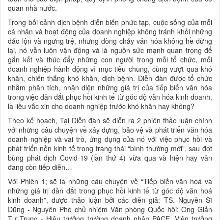
quan nhà nước.
Trong bối cảnh dịch bệnh diễn biến phức tạp, cuộc sống của mỗi
cá nhân và hoạt động của doanh nghiệp không tránh khỏi những
đảo lộn và ngưng trệ, nhưng dòng chảy văn hóa không hề dừng
lại, nó vẫn luôn vận động và là nguồn sức mạnh quan trọng để
gắn kết và thúc đẩy những con người trong mỗi tổ chức, mỗi
doanh nghiệp hành động vì mục tiêu chung, cùng vượt qua khó
khăn, chiến thắng khó khăn, dịch bệnh. Diễn đàn được tổ chức
nhằm phân tích, nhận diện những giá trị của tiếp biến văn hóa
trong việc dẫn dắt phục hồi kinh tế từ góc độ văn hóa kinh doanh,
là liều vắc xin cho doanh nghiệp trước khó khăn hay không?
Theo kế họach, Tại Diễn đàn sẽ diễn ra 2 phiên thảo luận chính
với những câu chuyện về xây dựng, bảo vệ và phát triển văn hóa
doanh nghiệp và vai trò, ứng dụng của nó với việc phục hồi và
phát triển nền kinh tế trong trạng thái “bình thường mới”, sau đợt
bùng phát dịch Covid-19 (lần thứ 4) vừa qua và hiện hay vẫn
đang còn tiếp diễn…
Với Phiên 1; sẽ là những câu chuyện về “Tiếp biến văn hoá và
những giá trị dẫn dắt trong phục hồi kinh tế từ góc độ văn hoá
kinh doanh”, được thảo luận bởi các diễn giả: TS. Nguyễn Sĩ
Dũng - Nguyên Phó chủ nhiệm Văn phòng Quốc hội; Ông Giản
Tư Trung - Hiệu trưởng trường doanh nhân PACE, Viện trưởng