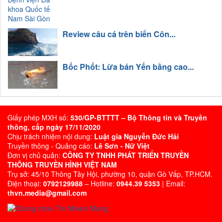
Review câu cá trên biển Côn...
Bốc Phốt: Lừa bán Yến bằng cao...
Giấy phép MXH số:
530/GP-BTTTT – Bộ Thông tin và Truyền
thông, cấp ngày 17/11/2020
Chịu trách nhiệm nội dung:
Luật gia Nguyễn Đức Hải
Truyền thông - Quảng cáo:
Lê Sơn - Nữ Việt
Đơn vị chủ quản:
CÔNG TY TNHH PHÁT TRIỂN TRUYỀN
THÔNG TRUYỀN HÌNH VIỆT NAM
Trụ sở: 45/10 Thông Tây Hội, phường 10, quận Gò Vấp, TP.HCM.
Điện thoại:
0792129988
– Hotline:
0944.39 5353
| Email:
thvn.media@gmail.com