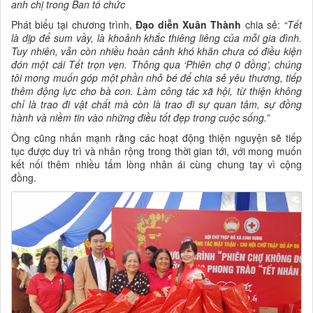
anh chị trong Ban tổ chức
Phát biểu tại chương trình,
Đạo diễn Xuân Thành
chia sẻ:
“Tết
là dịp để sum vầy, là khoảnh khắc thiêng liêng của mỗi gia đình.
Tuy nhiên, vẫn còn nhiều hoàn cảnh khó khăn chưa có điều kiện
đón một cái Tết trọn vẹn. Thông qua ‘Phiên chợ 0 đồng’, chúng
tôi mong muốn góp một phần nhỏ bé để chia sẻ yêu thương, tiếp
thêm động lực cho bà con. Làm công tác xã hội, từ thiện không
chỉ là trao đi vật chất mà còn là trao đi sự quan tâm, sự đồng
hành và niềm tin vào những điều tốt đẹp trong cuộc sống.”
Ông cũng nhấn mạnh rằng các hoạt động thiện nguyện sẽ tiếp
tục được duy trì và nhân rộng trong thời gian tới, với mong muốn
kết nối thêm nhiều tấm lòng nhân ái cùng chung tay vì cộng
đồng.