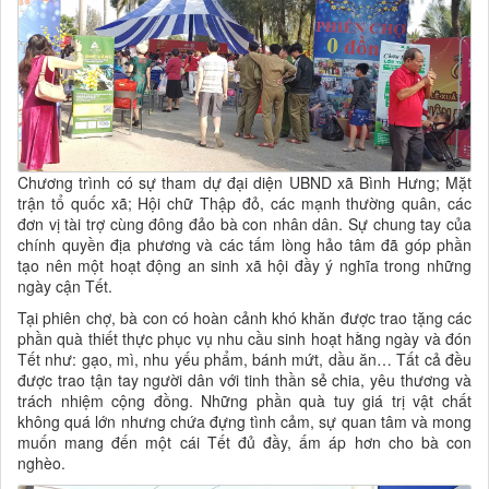
Chương trình có sự tham dự đại diện UBND xã Bình Hưng; Mặt
trận tổ quốc xã; Hội chữ Thập đỏ, các mạnh thường quân, các
đơn vị tài trợ cùng đông đảo bà con nhân dân. Sự chung tay của
chính quyền địa phương và các tấm lòng hảo tâm đã góp phần
tạo nên một hoạt động an sinh xã hội đầy ý nghĩa trong những
ngày cận Tết.
Tại phiên chợ, bà con có hoàn cảnh khó khăn được trao tặng các
phần quà thiết thực phục vụ nhu cầu sinh hoạt hằng ngày và đón
Tết như: gạo, mì, nhu yếu phẩm, bánh mứt, dầu ăn… Tất cả đều
được trao tận tay người dân với tinh thần sẻ chia, yêu thương và
trách nhiệm cộng đồng. Những phần quà tuy giá trị vật chất
không quá lớn nhưng chứa đựng tình cảm, sự quan tâm và mong
muốn mang đến một cái Tết đủ đầy, ấm áp hơn cho bà con
nghèo.