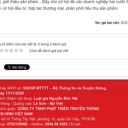
ị, giới thiệu sản phẩm…Đây còn cơ hội để các doanh nghiệp hai nước 
m cơ hội đầu tư, hợp tác thương mại, phân phối tiêu thụ sản phẩm.
Tác giả bài viết:
ĐỨC
 số điểm của bài viết là: 0 trong 0 đánh giá
Click để đánh giá bài viết
phép MXH số:
530/GP-BTTTT – Bộ Thông tin và Truyền thông,
ày 17/11/2020
rách nhiệm nội dung:
Luật gia Nguyễn Đức Hải
 thông - Quảng cáo:
Lê Sơn - Nữ Việt
 chủ quản:
CÔNG TY TNHH PHÁT TRIỂN TRUYỀN THÔNG
N HÌNH VIỆT NAM
: 45/10 Thông Tây Hội, phường 10, quận Gò Vấp, TP.HCM.
hoại:
0792129988
– Hotline:
0944.39 5353
| Email: