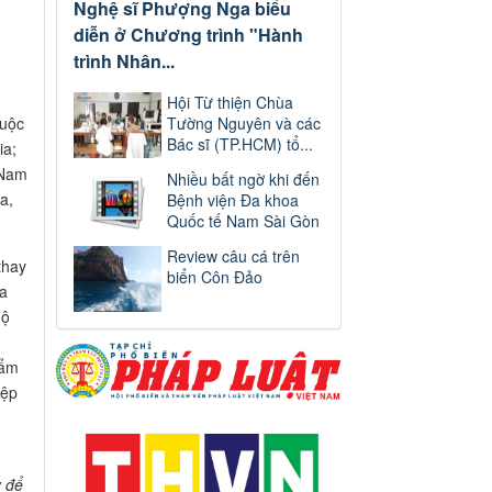
Nghệ sĩ Phượng Nga biểu
diễn ở Chương trình "Hành
trình Nhân...
Hội Từ thiện Chùa
huộc
Tường Nguyên và các
Bác sĩ (TP.HCM) tổ...
ia;
 Nam
Nhiều bất ngờ khi đến
a,
Bệnh viện Đa khoa
Quốc tế Nam Sài Gòn
Review câu cá trên
thay
biển Côn Đảo
ia
hộ
hẩm
iệp
y để