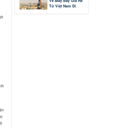
Vé Máy Bay Giá Rẻ
Từ Việt Nam Đi
Pháp
nh
anh
ần
úc
ội