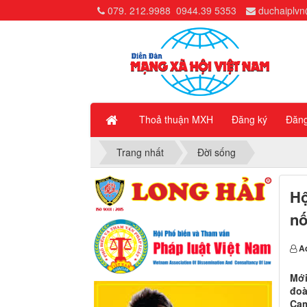
079. 212.9988
0944.39 5353
duchaiplv
Thoả thuận MXH
Đăng ký
Đăn
Trang nhất
Đời sống
Hộ
nố
A
Mới
đoà
Cam