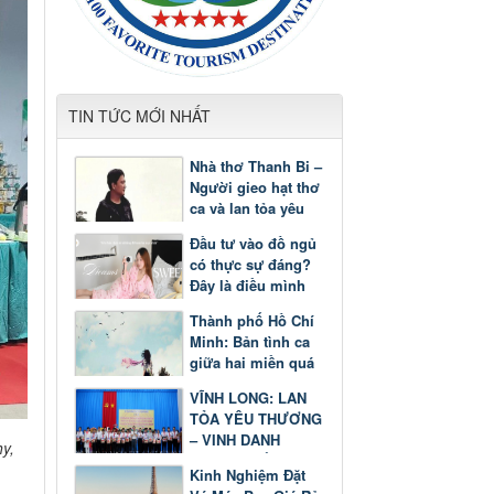
TIN TỨC MỚI NHẤT
Nhà thơ Thanh Bi –
Người gieo hạt thơ
ca và lan tỏa yêu
thương
Đầu tư vào đồ ngủ
có thực sự đáng?
Đây là điều mình
nhận ra sau một
Thành phố Hồ Chí
thời gian
Minh: Bản tình ca
giữa hai miền quá
khứ và tương lai
VĨNH LONG: LAN
TỎA YÊU THƯƠNG
– VINH DANH
y,
GƯƠNG SÁNG
Kinh Nghiệm Đặt
HỌC TẬP