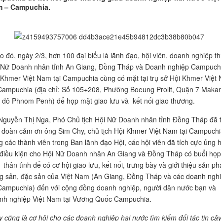
 – Campuchia.
o đó, ngày 2/3, hơn 100 đại biểu là lãnh đạo, hội viên, doanh nghiệp t
 Nữ Doanh nhân tỉnh An Giang, Đồng Tháp và Doanh nghiệp Campuch
 Khmer Việt Nam tại Campuchia cùng có mặt tại trụ sở Hội Khmer Việt
 Campuchia (địa chỉ: Số 105+208, Phường Boeung Prolit, Quận 7 Makar
 đô Phnom Penh) để họp mặt giao lưu và kết nối giao thương.
Nguyễn Thị Nga, Phó Chủ tịch Hội Nữ Doanh nhân tỉnh Đồng Tháp đã 
 đoàn cảm ơn ông Sim Chy, chủ tịch Hội Khmer Việt Nam tại Campuch
g các thành viên trong Ban lãnh đạo Hội, các hội viên đã tích cực ủng 
 điều kiện cho Hội Nữ Doanh nhân An Giang và Đồng Tháp có buổi họp
 thân tình để có cơ hội giao lưu, kết nối, trưng bày và giới thiệu sản p
g sản, đặc sản của Việt Nam (An Giang, Đồng Tháp và các doanh ngh
 Campuchia) đến với cộng đồng doanh nghiệp, người dân nước bạn và
nh nghiệp Việt Nam tại Vương Quốc Campuchia.
y cũng là cơ hội cho các doanh nghiệp hai nước tìm kiếm đối tác tin cậ