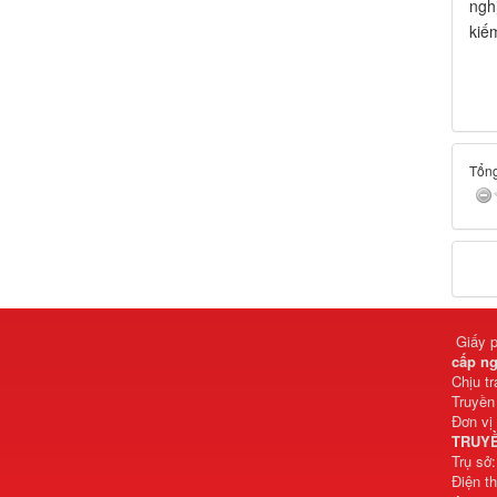
ngh
kiế
Tổng
Giấy 
cấp ng
Chịu t
Truyền
Đơn vị
TRUYỀ
Trụ sở
Điện t