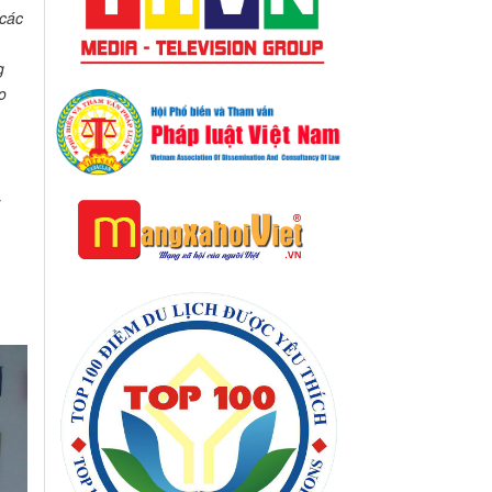
 các
g
o