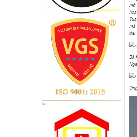
mở 
hoạ
Tuầ
mà 
dài
Bà 
Nga
Ông