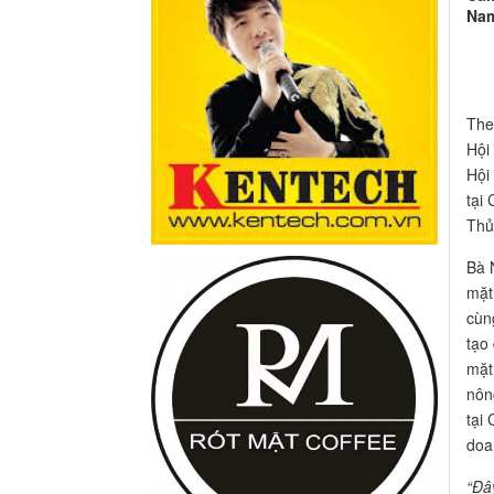
Nam
The
Hội
Hội
tại
Thủ
Bà 
mặt
cùn
tạo
mặt
nôn
tại
doa
“Đâ