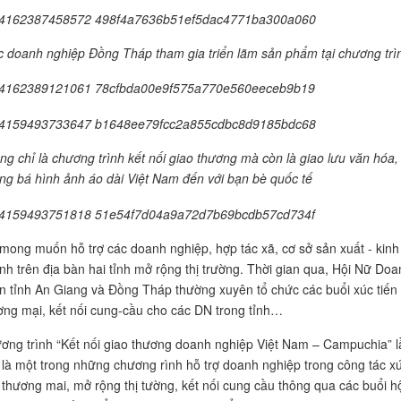
 doanh nghiệp Đồng Tháp tham gia triển lãm sản phẩm tại chương trì
ng chỉ là chương trình kết nối giao thương mà còn là giao lưu văn hóa,
ng bá hình ảnh áo dài Việt Nam đến với bạn bè quốc tế
 mong muốn hỗ trợ các doanh nghiệp, hợp tác xã, cơ sở sản xuất - kinh
nh trên địa bàn hai tỉnh mở rộng thị trường. Thời gian qua, Hội Nữ Do
n tỉnh An Giang và Đồng Tháp thường xuyên tổ chức các buổi xúc tiến
ơng mại, kết nối cung-cầu cho các DN trong tỉnh…
ơng trình “Kết nối giao thương doanh nghiệp Việt Nam – Campuchia” l
 là một trong những chương rình hỗ trợ doanh nghiệp trong công tác x
n thương mai, mở rộng thị tường, kết nối cung cầu thông qua các buổi h