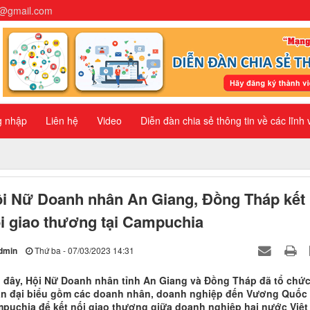
n@gmail.com
g nhập
Liên hệ
Video
Diễn đàn chia sẻ thông tin về các lĩnh
i Nữ Doanh nhân An Giang, Đồng Tháp kết
i giao thương tại Campuchia
dmin
Thứ ba - 07/03/2023 14:31
 đây, Hội Nữ Doanh nhân tỉnh An Giang và Đồng Tháp đã tổ chứ
n đại biểu gồm các doanh nhân, doanh nghiệp đến Vương Quốc
puchia để kết nối giao thương giữa doanh nghiệp hai nước Việt