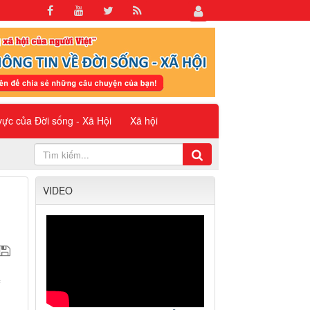
 vực của Đời sống - Xã Hội
Xã hội
VIDEO
c