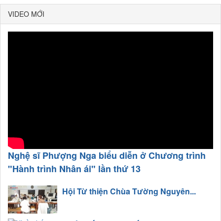
VIDEO MỚI
Nghệ sĩ Phượng Nga biểu diễn ở Chương trình
"Hành trình Nhân ái" lần thứ 13
Hội Từ thiện Chùa Tường Nguyên...