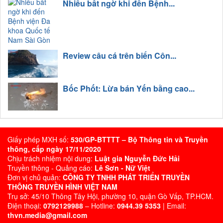
Nhiều bất ngờ khi đến Bệnh...
Review câu cá trên biển Côn...
Bốc Phốt: Lừa bán Yến bằng cao...
Giấy phép MXH số:
530/GP-BTTTT – Bộ Thông tin và Truyền
thông, cấp ngày 17/11/2020
Chịu trách nhiệm nội dung:
Luật gia Nguyễn Đức Hải
Truyền thông - Quảng cáo:
Lê Sơn - Nữ Việt
Đơn vị chủ quản:
CÔNG TY TNHH PHÁT TRIỂN TRUYỀN
THÔNG TRUYỀN HÌNH VIỆT NAM
Trụ sở: 45/10 Thông Tây Hội, phường 10, quận Gò Vấp, TP.HCM.
Điện thoại:
0792129988
– Hotline:
0944.39 5353
| Email:
thvn.media@gmail.com