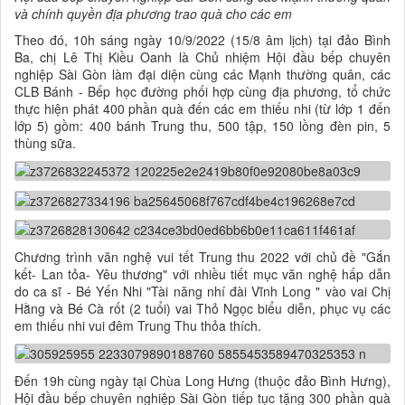
và chính quyền địa phương trao quà cho các em
Theo đó, 10h sáng ngày 10/9/2022 (15/8 âm lịch) tại đảo Bình
Ba, chị Lê Thị Kiều Oanh là Chủ nhiệm Hội đầu bếp chuyên
nghiệp Sài Gòn làm đại diện cùng các Mạnh thường quân, các
CLB Bánh - Bếp học đường phối hợp cùng địa phương, tổ chức
thực hiện phát 400 phần quà đến các em thiếu nhi (từ lớp 1 đến
lớp 5) gồm: 400 bánh Trung thu, 500 tập, 150 lồng đèn pin, 5
thùng sữa.
Chương trình văn nghệ vui tết Trung thu 2022 với chủ đề "Gắn
kết- Lan tỏa- Yêu thương" với nhiều tiết mục văn nghệ hấp dẫn
do ca sĩ - Bé Yến Nhi "Tài năng nhí đài Vĩnh Long " vào vai Chị
Hằng và Bé Cà rốt (2 tuổi) vai Thỏ Ngọc biểu diễn, phục vụ các
em thiếu nhi vui đêm Trung Thu thỏa thích.
Đến 19h cùng ngày tại Chùa Long Hưng (thuộc đảo Bình Hưng),
Hội đầu bếp chuyên nghiệp Sài Gòn tiếp tục tặng 300 phần quà