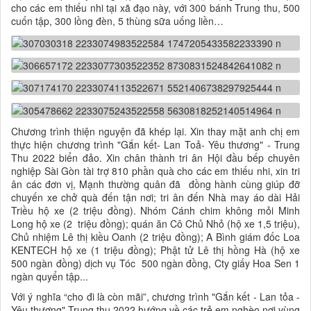
cho các em thiếu nhi tại xã đạo này, với 300 bánh Trung thu, 500
cuốn tập, 300 lồng đèn, 5 thùng sữa uống liền…
Chương trình thiện nguyện đã khép lại. Xin thay mặt anh chị em
thực hiện chương trình "Gắn kết- Lan Toả- Yêu thương" - Trung
Thu 2022 biển đảo. Xin chân thành tri ân Hội đầu bếp chuyên
nghiệp Sài Gòn tài trợ 810 phần quà cho các em thiếu nhi, xin tri
ân các đơn vị, Mạnh thường quân đã đồng hành cùng giúp đỡ
chuyến xe chở quà đến tận nơi; tri ân đến Nhà may áo dài Hải
Triều hộ xe (2 triệu đồng). Nhóm Cánh chim không mỏi Minh
Long hộ xe (2 triệu đồng); quán ăn Cô Chủ Nhỏ (hộ xe 1,5 triệu),
Chủ nhiệm Lê thị kiều Oanh (2 triệu đồng); A Bình giám đốc Loa
KENTECH hộ xe (1 triệu đồng); Phật tử Lê thị hồng Hà (hộ xe
500 ngàn đồng) dịch vụ Tóc 500 ngàn đồng, Cty giấy Hoa Sen 1
ngàn quyển tập...
Với ý nghĩa “cho đi là còn mãi”, chương trình "Gắn kết - Lan tỏa -
Yêu thương" Trung thu 2022 hướng về các trẻ em nghèo nơi vùng