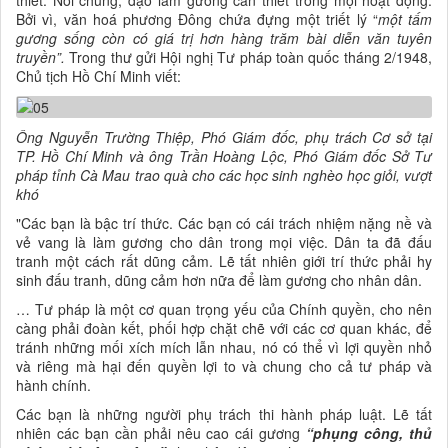
thiết. Nói chung, đạo làm gương cần thiết trong mọi hoạt động.
Bởi vì, văn hoá phương Đông chứa đựng một triết lý “
một tấm
gương sống còn có giá trị hơn hàng trăm bài diễn văn tuyên
truyền”.
Trong thư gửi Hội nghị Tư pháp toàn quốc tháng 2/1948,
Chủ tịch Hồ Chí Minh viết:
Ông Nguyễn Trường Thiệp, Phó Giám đốc, phụ trách Cơ sở tại
TP. Hồ Chí Minh và ông Trần Hoàng Lộc, Phó Giám đốc Sở Tư
pháp tỉnh Cà Mau trao quà cho các học sinh nghèo học giỏi, vượt
khó
"Các bạn là bậc trí thức. Các bạn có cái trách nhiệm nặng nề và
vẻ vang là làm gương cho dân trong mọi việc. Dân ta đã đấu
tranh một cách rất dũng cảm. Lẽ tất nhiên giới trí thức phải hy
sinh đấu tranh, dũng cảm hơn nữa để làm gương cho nhân dân.
… Tư pháp là một cơ quan trọng yếu của Chính quyền, cho nên
càng phải đoàn kết, phối hợp chặt chẽ với các cơ quan khác, để
tránh những mối xích mích lẫn nhau, nó có thể vì lợi quyền nhỏ
và riêng mà hại đến quyền lợi to và chung cho cả tư pháp và
hành chính.
Các bạn là những người phụ trách thi hành pháp luật. Lẽ tất
nhiên các bạn cần phải nêu cao cái gương
“phụng công, thủ