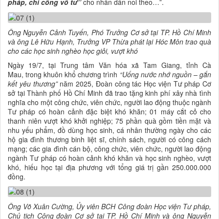
pháp, chí công vô tư”
cho nhân dân noi theo…”.
Ông Nguyễn Cảnh Tuyến, Phó Trưởng Cơ sở tại TP. Hồ Chí Minh
và ông Lê Hữu Hạnh, Trưởng VP Thừa phát lại Hóc Môn trao quà
cho
các học sinh nghèo học giỏi, vượt khó
Ngày 19/7, tại Trung tâm Văn hóa xã Tam Giang, tỉnh Cà
Mau, trong khuôn khổ chương trình
“Uống nước nhớ nguồn – gắn
kết yêu thương”
năm 2025, Đoàn công tác Học viện Tư pháp Cơ
sở tại Thành phố Hồ Chí Minh đã trao tặng kinh phí xây nhà tình
nghĩa cho một công chức, viên chức, người lao động thuộc ngành
Tư pháp có hoàn cảnh đặc biệt khó khăn; 01 máy cắt cỏ cho
thanh niên vượt khó khởi nghiệp; 75 phần quà gồm tiền mặt và
nhu yếu phẩm, đồ dùng học sinh, cá nhân thường ngày cho các
hộ gia đình thương binh liệt sĩ, chính sách, người có công cách
mạng; các gia đình cán bộ, công chức, viên chức, người lao động
ngành Tư pháp có hoàn cảnh khó khăn và học sinh nghèo, vượt
khó, hiếu học tại địa phương với tổng giá trị gần 250.000.000
đồng.
Ông Võ Xuân Cường, Ủy viên BCH Công đoàn Học viện Tư pháp,
Chủ tịch Công đoàn Cơ sở tại TP. Hồ Chí Minh và ông Nguyễn