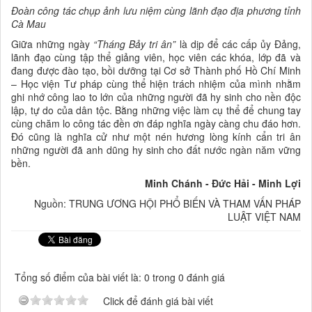
Đoàn công tác chụp ảnh lưu niệm cùng lãnh đạo địa phương tỉnh
Cà Mau
Giữa những ngày
“Tháng Bảy tri ân”
là dịp để các cấp ủy Đảng,
lãnh đạo cùng tập thể giảng viên, học viên các khóa, lớp đã và
đang được đào tạo, bồi dưỡng tại Cơ sở Thành phố Hồ Chí Minh
– Học viện Tư pháp cùng thể hiện trách nhiệm của mình nhằm
ghi nhớ công lao to lớn của những người đã hy sinh cho nền độc
lập, tự do của dân tộc. Bằng những việc làm cụ thể để chung tay
cùng chăm lo công tác đền ơn đáp nghĩa ngày càng chu đáo hơn.
Đó cũng là nghĩa cử như một nén hương lòng kính cẩn tri ân
những người đã anh dũng hy sinh cho đất nước ngàn năm vững
bền.
Minh Chánh - Đức Hải - Minh Lợi
Nguồn: TRUNG ƯƠNG HỘI PHỔ BIẾN VÀ THAM VẤN PHÁP
LUẬT VIỆT NAM
Tổng số điểm của bài viết là: 0 trong 0 đánh giá
Click để đánh giá bài viết