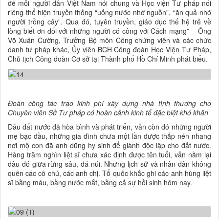
để mỗi người dân Việt Nam nói chung và Học viện Tư pháp nói
riêng thể hiện truyền thống “uống nước nhớ nguồn”, “ăn quả nhớ
người trồng cây”. Qua đó, tuyên truyền, giáo dục thế hệ trẻ về
lòng biết ơn đối với những người có công với Cách mạng” – Ông
Võ Xuân Cường, Trưởng Bộ môn Công chứng viên và các chức
danh tư pháp khác, Ủy viên BCH Công đoàn Học Viện Tư Pháp,
Chủ tịch Công đoàn Cơ sở tại Thành phố Hồ Chí Minh phát biểu.
Đoàn công tác trao kinh phí xây dựng nhà tình thương cho
Chuyên viên Sở Tư pháp có hoàn cảnh kinh tế đặc biệt khó khăn
Dẫu đất nước đã hòa bình và phát triển, vẫn còn đó những người
mẹ bạc đầu, những gia đình chưa một lần được thắp nén nhang
nơi mộ con đã anh dũng hy sinh để giành độc lập cho đất nước.
Hàng trăm nghìn liệt sĩ chưa xác định được tên tuổi, vẫn nằm lại
đâu đó giữa rừng sâu, đá núi. Nhưng lịch sử và nhân dân không
quên các cô chú, các anh chị. Tổ quốc khắc ghi các anh hùng liệt
sĩ bằng máu, bằng nước mắt, bằng cả sự hồi sinh hôm nay.