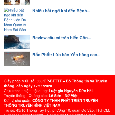
Nhiều bất ngờ khi đến Bệnh...
Review câu cá trên biển Côn...
Bốc Phốt: Lừa bán Yến bằng cao...
Giấy phép MXH số:
530/GP-BTTTT – Bộ Thông tin và Truyền
thông, cấp ngày 17/11/2020
Chịu trách nhiệm nội dung:
Luật gia Nguyễn Đức Hải
Truyền thông - Quảng cáo:
Lê Sơn - Nữ Việt
Đơn vị chủ quản:
CÔNG TY TNHH PHÁT TRIỂN TRUYỀN
THÔNG TRUYỀN HÌNH VIỆT NAM
Trụ sở: 45/10 Thông Tây Hội, phường 10, quận Gò Vấp, TP.HCM.