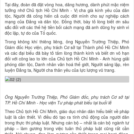
Tại đây, đoàn đã đặt vòng hoa, dâng hương, dành phút mặc niệm
tưởng nhớ Chủ tịch Hồ Chí Minh - Vị cha già kính yêu của dân
tộc, Người đã cống hiến cả cuộc đời mình cho sự nghiệp cách
mạng của Đảng và dân tộc. Đồng thời, bày tỏ lòng biết ơn sâu
sắc đối với các thế hệ tiền bối cách mạng đã anh dũng hy sinh vì
độc lập, tự do của Tổ quốc.
Trong không khí thiêng liêng, ông Nguyễn Trường Thiệp, Phó
Giám đốc Học viện, phụ trách Cơ sở tại Thành phố Hồ Chí Minh
và các đại biểu đã bày tỏ tấm lòng thành kính và biết ơn vô hạn
đối với công lao to lớn của Chủ tịch Hồ Chí Minh - Anh hùng giải
phóng dân tộc, Danh nhân văn hoá thế giới, Người sáng lập, rèn
luyện Đảng ta, Người cha thân yêu của lực lượng vũ trang.
Ông Nguyễn Trường Thiệp, Phó Giám đốc, phụ trách Cơ sở tại
TP. Hồ Chí Minh - Học viện Tư pháp phát biểu tại buổi lễ
Theo Chủ tịch Hồ Chí Minh, giáo dục nhân dân hiểu biết về pháp
luật là cần thiết. Vì điều đó tạo ra tính chủ động của người dân
trong thực thi pháp luật. Nhưng cán bộ – nhất là cán bộ ngành tư
pháp – làm gương trong việc tuân thủ pháp luật cũng rất cần