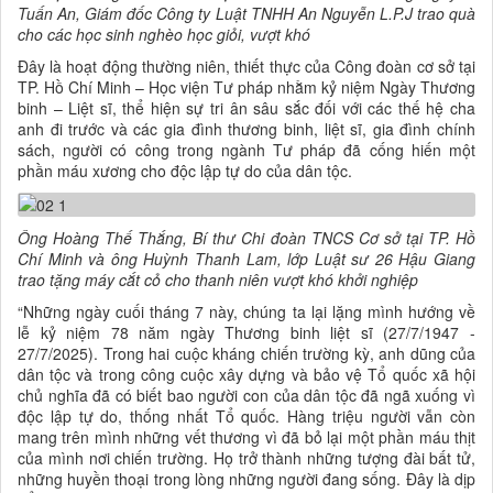
Tuấn An, Giám đốc Công ty Luật TNHH An Nguyễn L.P.J trao quà
cho
các học sinh nghèo học giỏi, vượt khó
Đây là hoạt động thường niên, thiết thực của Công đoàn cơ sở tại
TP. Hồ Chí Minh – Học viện Tư pháp nhằm kỷ niệm Ngày Thương
binh – Liệt sĩ, thể hiện sự tri ân sâu sắc đối với các thế hệ cha
anh đi trước và các gia đình thương binh, liệt sĩ, gia đình chính
sách, người có công trong ngành Tư pháp đã cống hiến một
phần máu xương cho độc lập tự do của dân tộc.
Ông Hoàng Thế Thắng, Bí thư Chi đoàn TNCS Cơ sở tại TP. Hồ
Chí Minh và ông Huỳnh Thanh Lam, lớp Luật sư 26 Hậu Giang
trao tặng máy cắt cỏ cho thanh niên vượt khó khởi nghiệp
“Những ngày cuối tháng 7 này, chúng ta lại lặng mình hướng về
lễ kỷ niệm 78 năm ngày Thương binh liệt sĩ (27/7/1947 -
27/7/2025). Trong hai cuộc kháng chiến trường kỳ, anh dũng của
dân tộc và trong công cuộc xây dựng và bảo vệ Tổ quốc xã hội
chủ nghĩa đã có biết bao người con của dân tộc đã ngã xuống vì
độc lập tự do, thống nhất Tổ quốc. Hàng triệu người vẫn còn
mang trên mình những vết thương vì đã bỏ lại một phần máu thịt
của mình nơi chiến trường. Họ trở thành những tượng đài bất tử,
những huyền thoại trong lòng những người đang sống. Đây là dịp