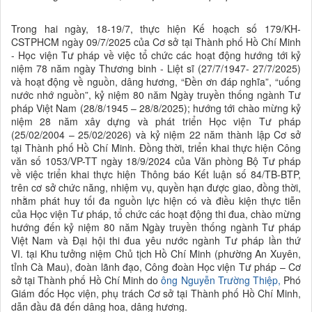
Trong hai ngày, 18-19/7, thực hiện Kế hoạch số 179/KH-
CSTPHCM ngày 09/7/2025 của Cơ sở tại Thành phố Hồ Chí Minh
- Học viện Tư pháp về việc tổ chức các hoạt động hướng tới kỷ
niệm 78 năm ngày Thương binh - Liệt sĩ (27/7/1947- 27/7/2025)
và hoạt động về nguồn, dâng hương, “Đền ơn đáp nghĩa”, “uống
nước nhớ nguồn”, kỷ niệm 80 năm Ngày truyền thống ngành Tư
pháp Việt Nam (28/8/1945 – 28/8/2025); hướng tới chào mừng kỷ
niệm 28 năm xây dựng và phát triển Học viện Tư pháp
(25/02/2004 – 25/02/2026) và kỷ niệm 22 năm thành lập Cơ sở
tại Thành phố Hồ Chí Minh. Đồng thời, triển khai thực hiện Công
văn số 1053/VP-TT ngày 18/9/2024 của Văn phòng Bộ Tư pháp
về việc triển khai thực hiện Thông báo Kết luận số 84/TB-BTP,
trên cơ sở chức năng, nhiệm vụ, quyền hạn được giao, đồng thời,
nhằm phát huy tối đa nguồn lực hiện có và điều kiện thực tiễn
của Học viện Tư pháp, tổ chức các hoạt động thi đua, chào mừng
hướng đến kỷ niệm 80 năm Ngày truyền thống ngành Tư pháp
Việt Nam và Đại hội thi đua yêu nước ngành Tư pháp lần thứ
VI. tại Khu tưởng niệm Chủ tịch Hồ Chí Minh (phường An Xuyên,
tỉnh Cà Mau), đoàn lãnh đạo, Công đoàn Học viện Tư pháp – Cơ
sở tại Thành phố Hồ Chí Minh do
ông Nguyễn Trường Thiệp,
Phó
Giám đốc Học viện, phụ trách Cơ sở tại Thành phố Hồ Chí Minh,
dẫn đầu đã đến dâng hoa, dâng hương.