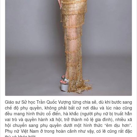
Giáo sư Sử học Trần Quốc Vượng từng chia sẻ, dù khi bước sang
chế độ phụ quyền, không phải bất cứ nơi đâu và lúc nào cũng
đều mang hình thức cổ điển, hà khắc (người phụ nữ bị truất hẳn
vai trò và quyền hành xã hội, trở thành nô lệ gia đình), nhiều xã
hội chuyển sang phụ quyền dưới một hình thức “êm dịu hơn”.
Phụ nữ Việt Nam ở trong hoàn cảnh như vậy, có lẽ cũng rất đặc
thù và khác biệt.