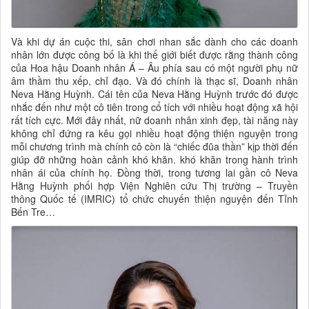
Và khi dự án cuộc thi, sân chơi nhan sắc dành cho các doanh
nhân lớn được công bố là khi thế giới biết được rằng thành công
của Hoa hậu Doanh nhân Á – Âu phía sau có một người phụ nữ
âm thầm thu xếp, chỉ đạo. Và đó chính là thạc sĩ, Doanh nhân
Neva Hằng Huỳnh. Cái tên của Neva Hằng Huỳnh trước đó được
nhắc đến như một cô tiên trong cổ tích với nhiều hoạt động xã hội
rất tích cực. Mới đây nhất, nữ doanh nhân xinh đẹp, tài năng này
không chỉ đứng ra kêu gọi nhiều hoạt động thiện nguyện trong
mỗi chương trình mà chính cô còn là “chiếc đũa thần” kịp thời đến
giúp đỡ những hoàn cảnh khó khăn. khó khăn trong hành trình
nhân ái của chính họ. Đồng thời, trong tương lai gần cô Neva
Hằng Huỳnh phối hợp Viện Nghiên cứu Thị trường – Truyền
thông Quốc tế (IMRIC) tổ chức chuyến thiện nguyện đến Tỉnh
Bến Tre…