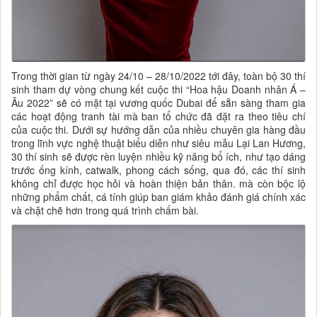
Trong thời gian từ ngày 24/10 – 28/10/2022 tới đây, toàn bộ 30 thí
sinh tham dự vòng chung kết cuộc thi “Hoa hậu Doanh nhân Á –
Âu 2022” sẽ có mặt tại vương quốc Dubai để sẵn sàng tham gia
các hoạt động tranh tài mà ban tổ chức đã đặt ra theo tiêu chí
của cuộc thi. Dưới sự hướng dẫn của nhiều chuyên gia hàng đầu
trong lĩnh vực nghệ thuật biểu diễn như siêu mẫu Lại Lan Hương,
30 thí sinh sẽ được rèn luyện nhiều kỹ năng bổ ích, như tạo dáng
trước ống kính, catwalk, phong cách sống, qua đó, các thí sinh
không chỉ được học hỏi và hoàn thiện bản thân. mà còn bộc lộ
những phẩm chất, cá tính giúp ban giám khảo đánh giá chính xác
và chặt chẽ hơn trong quá trình chấm bài.