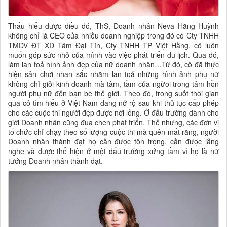
Thấu hiểu được điều đó, ThS, Doanh nhân Neva Hằng Huỳnh
không chỉ là CEO của nhiều doanh nghiệp trong đó có Cty TNHH
TMDV ĐT XD Tâm Đại Tín, Cty TNHH TP Việt Hằng, cô luôn
muốn góp sức nhỏ của mình vào việc phát triển du lịch. Qua đó,
làm lan toả hình ảnh đẹp của nữ doanh nhân…Từ đó, cô đã thực
hiện sân chơi nhan sắc nhằm lan toả những hình ảnh phụ nữ
không chỉ giỏi kinh doanh mà tâm, tầm của ngừoi trong tâm hồn
người phụ nữ đến bạn bè thế giới. Theo đó, trong suốt thời gian
qua cô tìm hiểu ở Việt Nam đang nở rộ sau khi thủ tục cấp phép
cho các cuộc thi người đẹp được nới lỏng. Ở đấu trường dành cho
giới Doanh nhân cũng đua chen phát triển. Thế nhưng, các đơn vị
tổ chức chỉ chạy theo số lượng cuộc thi mà quên mất rằng, người
Doanh nhân thành đạt họ cần được tôn trọng, cần được lắng
nghe và được thể hiện ở một đấu trường xứng tầm vì họ là nữ
tướng Doanh nhân thành đạt.