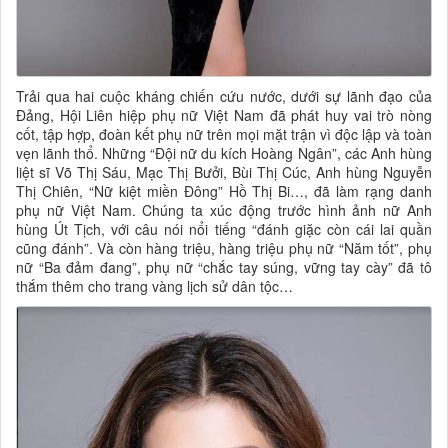
Trải qua hai cuộc kháng chiến cứu nước, dưới sự lãnh đạo của
Đảng, Hội Liên hiệp phụ nữ Việt Nam đã phát huy vai trò nòng
cốt, tập hợp, đoàn kết phụ nữ trên mọi mặt trận vì độc lập và toàn
vẹn lãnh thổ. Những “Đội nữ du kích Hoàng Ngân”, các Anh hùng
liệt sĩ Võ Thị Sáu, Mạc Thị Bưởi, Bùi Thị Cúc, Anh hùng Nguyễn
Thị Chiên, “Nữ kiệt miền Đông” Hồ Thị Bi…, đã làm rạng danh
phụ nữ Việt Nam. Chúng ta xúc động trước hình ảnh nữ Anh
hùng Út Tịch, với câu nói nổi tiếng “đánh giặc còn cái lai quần
cũng đánh”. Và còn hàng triệu, hàng triệu phụ nữ “Năm tốt”, phụ
nữ “Ba đảm đang”, phụ nữ “chắc tay súng, vững tay cày” đã tô
thắm thêm cho trang vàng lịch sử dân tộc…