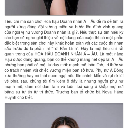
Tiêu chí mà sân chơi Hoa hậu Doanh nhân Á – Âu đề ra để tìm ra
người xứng đáng đội vương miện và bước lên đỉnh vinh quang
của ngôi vị nữ vương Doanh nhân là gì?. Nếu thực sự tìm hiểu kỹ
các bạn sẽ nghe giới thiệu về nội dung của cuộc thi có một phần
đặc biệt trong sân chơi này khác hoàn toàn với các cuộc thi nhan
sắc trước đó là phần thi “Tôi Bản Lĩnh”. Đây là một tiêu chí rất
quan trọng của HOA HẬU DOANH NHÂN Á – ÂU. Là một nàng
Hậu được đăng quang, bạn có thể không mang nét đẹp lai Á – Âu
nhưng bạn phải có một tư duy mới: mạnh mẽ, bản lĩnh, tri thức và
có trách nhiệm với chiếc vương miện bạn sở hữu. Phụ nữ Á Đông
xưa thường hay có thói quen ngại nêu lên chính kiến và rụt rè lùi
về phía sau, chúng tôi tìm kiếm ở đây là những người phụ nữ
mạnh mẽ, dám nói dám làm và luôn toả sáng ở khắp mọi nơi
bằng sự tự tin từ tri thức. Trương ban tổ chức bà Neva Hằng
Huỳnh cho biết.