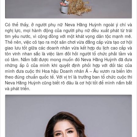
Có thể thấy, ở người phụ nữ Neva Hằng Huỳnh ngoài ý chí và
nghị lực, mọi hành động của người phụ nữ đều xuất phát từ trái
tim yêu nước, vì cộng đồng với một khát vọng dân tộc mạnh mẽ.
Thế nên, việc cô tạo ra một sân chơi vừa đẳng cấp vừa tạo cơ hội
giao lưu tốt giữa các doanh nhân vừa kết hợp du lịch cao cấp và
tôn vinh nhan sắc là việc làm đỏi hỏi người tổ chức phải tầm và
có tâm. Nắm bắt được mong muốn đó Neva Hằng Huỳnh đã đưa
những ấp ủ của mình khi quyết định phối hợp với đối tác của
mình đưa cuộc thi Hoa hậu Doanh nhân Á – Âu vươn ra biển lớn
theo đúng chuẩn quốc tế. Với vị trí là trưởng ban tổ chức cuộc thi
Neva Hằng Huỳnh cũng biết rõ đâu là cơ hội tốt để mình nắm bắt
và phát triển.