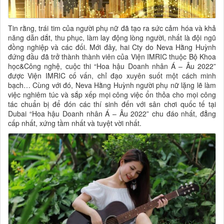
Tin rằng, trái tim của người phụ nữ đã tạo ra sức cảm hóa và khả
năng dẫn dắt, thu phục, làm lay động lòng người, nhất là đội ngũ
đồng nghiệp và các đối. Mới đây, hai Cty do Neva Hằng Huỳnh
đứng đầu đã trở thành thành viên của Viện IMRIC thuộc Bộ Khoa
học&Công nghệ, cuộc thi “Hoa hậu Doanh nhân Á – Âu 2022”
được Viện IMRIC cố vấn, chỉ đạo xuyên suốt một cách minh
bạch… Cùng với đó, Neva Hằng Huỳnh người phụ nữ lặng lẽ làm
việc nghiêm túc và sắp xếp mọi công việc ổn thỏa cho mọi công
tác chuẩn bị để đón các thí sinh đến với sân chơi quốc tế tại
Dubai “Hoa hậu Doanh nhân Á – Âu 2022” chu đáo nhất, đẳng
cấp nhất, xứng tầm nhất và tuyệt vời nhất.