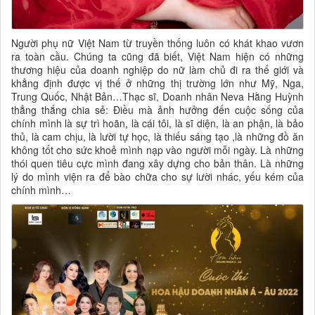
Người phụ nữ Việt Nam từ truyền thống luôn có khát khao vươn
ra toàn cầu. Chúng ta cũng đã biết, Việt Nam hiện có những
thương hiệu của doanh nghiệp do nữ làm chủ đi ra thế giới và
khẳng định được vị thế ở những thị trường lớn như Mỹ, Nga,
Trung Quốc, Nhật Bản…Thạc sĩ, Doanh nhân Neva Hằng Huỳnh
thẳng thắng chia sẻ: Điều mà ảnh hưởng đến cuộc sống của
chính mình là sự trì hoãn, là cái tôi, là sĩ diện, là an phận, là bảo
thủ, là cam chịu, là lười tự học, là thiếu sáng tạo ,là những đồ ăn
không tốt cho sức khoẻ mình nạp vào người mỗi ngày. Là những
thói quen tiêu cực mình đang xây dựng cho bản thân. Là những
lý do mình viện ra để bào chữa cho sự lười nhác, yếu kém của
chính mình…