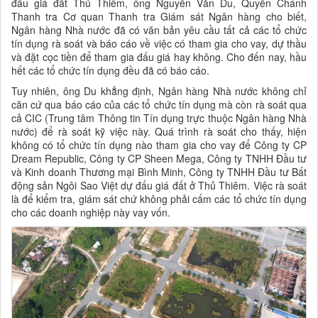
đấu giá đất Thủ Thiêm, ông Nguyễn Văn Du, Quyền Chánh
Thanh tra Cơ quan Thanh tra Giám sát Ngân hàng cho biết,
Ngân hàng Nhà nước đã có văn bản yêu cầu tất cả các tổ chức
tín dụng rà soát và báo cáo về việc có tham gia cho vay, dự thầu
và đặt cọc tiền để tham gia đấu giá hay không. Cho đến nay, hầu
hết các tổ chức tín dụng đều đã có báo cáo.
Tuy nhiên, ông Du khẳng định, Ngân hàng Nhà nước không chỉ
căn cứ qua báo cáo của các tổ chức tín dụng mà còn rà soát qua
cả CIC (Trung tâm Thông tin Tín dụng trực thuộc Ngân hàng Nhà
nước) để rà soát kỹ việc này. Quá trình rà soát cho thấy, hiện
không có tổ chức tín dụng nào tham gia cho vay để Công ty CP
Dream Republic, Công ty CP Sheen Mega, Công ty TNHH Đầu tư
và Kinh doanh Thương mại Bình Minh, Công ty TNHH Đầu tư Bất
động sản Ngôi Sao Việt dự đấu giá đất ở Thủ Thiêm. Việc rà soát
là để kiểm tra, giám sát chứ không phải cấm các tổ chức tín dụng
cho các doanh nghiệp này vay vốn.