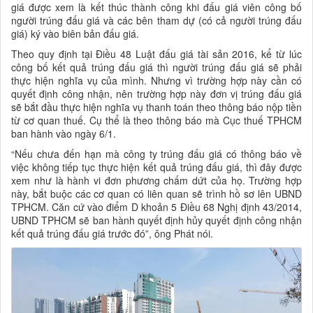
giá được xem là kết thúc thành công khi đấu giá viên công bố
người trúng đấu giá và các bên tham dự (có cả người trúng đấu
giá) ký vào biên bản đấu giá.
Theo quy định tại Điều 48 Luật đấu giá tài sản 2016, kể từ lúc
công bố kết quả trúng đấu giá thì người trúng đấu giá sẽ phải
thực hiện nghĩa vụ của mình. Nhưng vì trường hợp này cần có
quyết định công nhận, nên trường hợp này đơn vị trúng đấu giá
sẽ bắt đầu thực hiện nghĩa vụ thanh toán theo thông báo nộp tiền
từ cơ quan thuế. Cụ thể là theo thông báo mà Cục thuế TPHCM
ban hành vào ngày 6/1.
“Nếu chưa đến hạn mà công ty trúng đấu giá có thông báo về
việc không tiếp tục thực hiện kết quả trúng đấu giá, thì đây được
xem như là hành vi đơn phương chấm dứt của họ. Trường hợp
này, bắt buộc các cơ quan có liên quan sẽ trình hồ sơ lên UBND
TPHCM. Căn cứ vào điểm D khoản 5 Điều 68 Nghị định 43/2014,
UBND TPHCM sẽ ban hành quyết định hủy quyết định công nhận
kết quả trúng đấu giá trước đó”, ông Phát nói.