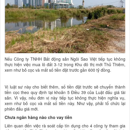
Nếu Công ty TNHH Bất động sản Ngôi Sao Việt tiếp tục không
thực hiện việc mua lô đất 3-12 trong Khu đô thị mới Thủ Thiêm,
xem như bỏ cọc và mất số tiền đặt trước gần 600 tỷ đồng.
Vị luật sư này cho biết thêm, số tiền đặt trước sẽ chuyển thành
tiền cọc theo quy định tại khoản 5 Điều 39 của Luật đấu giá tài
sản. Vì vậy, nếu đơn vị này tiếp tục không thực hiện nghĩa vụ,
xem như bỏ cọc và mất số tiền này. Như vậy, phải tổ chức lại
phiên đấu giá mới.
Chưa ngân hàng nào cho vay tiền
Liên quan đến việc rà soát cấp tín dụng cho 4 công ty tham gia