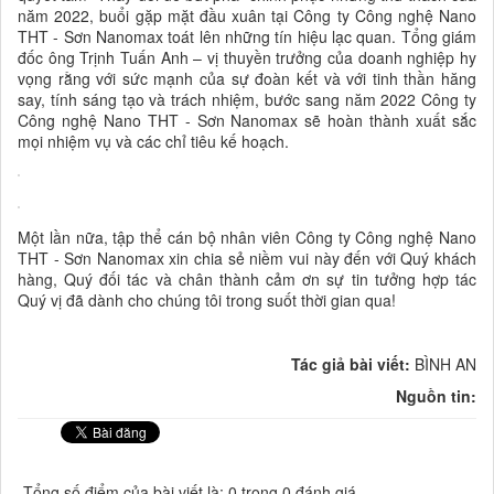
năm 2022, buổi gặp mặt đầu xuân tại Công ty Công nghệ Nano
THT - Sơn Nanomax toát lên những tín hiệu lạc quan. Tổng giám
đốc ông Trịnh Tuấn Anh – vị thuyền trưởng của doanh nghiệp hy
vọng rằng với sức mạnh của sự đoàn kết và với tinh thần hăng
say, tính sáng tạo và trách nhiệm, bước sang năm 2022 Công ty
Công nghệ Nano THT - Sơn Nanomax sẽ hoàn thành xuất sắc
mọi nhiệm vụ và các chỉ tiêu kế hoạch.
Một lần nữa, tập thể cán bộ nhân viên Công ty Công nghệ Nano
THT - Sơn Nanomax xin chia sẻ niềm vui này đến với Quý khách
hàng, Quý đối tác và chân thành cảm ơn sự tin tưởng hợp tác
Quý vị đã dành cho chúng tôi trong suốt thời gian qua!
Tác giả bài viết:
BÌNH AN
Nguồn tin:
Tổng số điểm của bài viết là: 0 trong 0 đánh giá