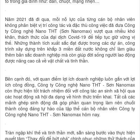
tổ trong gia đình như: dán, chuột, mạng nhện…
Năm 2021 đã đi qua, mỗi nỗ lực của từng cán bộ nhân viên
không phân biệt vị trí công tác và đặc thù công việc đã đưa Công
ty Công nghệ Nano THT (Sơn Nanomax) vượt qua nhiều khó
khăn, thách thức của đại dịch Covid-19 để tiếp tục giữ vững vị
thế. Những thành tích xuất sắc đạt được trong các dự án, công
trình xây dựng trên khắp 3 miền đất nước không chỉ làm giàu
thêm bản sắc doanh nghiệp mà còn giúp đời sống người lao động
được nâng cao cả về vật chất và tinh thần.
Bên cạnh đó, với quan điểm lợi ích doanh nghiệp luôn gắn với lợi
ích công đồng, Công ty Công nghệ Nano THT - Sơn Nanomax
còn thực hiện tốt trách nhiệm đối với công tác an sinh xã hội qua
các hoạt động xã hội đa dạng về hình thức triển khai. Tất cả các
mảnh ghép sinh động đã góp phần quan trọng làm nên chuỗi
thành công đáng tự hào của tập thể cán bộ nhân viên Công ty
Công nghệ Nano THT - Sơn Nanomax hôm nay.
Tràn ngập khí thế và tinh thần mới, sẵn sàng bước vào thực hiện
quyết tâm “Thay đổi để bứt phá” chinh phục những thử thách của