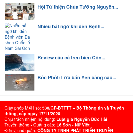
Hội Từ thiện Chùa Tường Nguyên...
Nhiều bất ngờ khi đến Bệnh...
Review câu cá trên biển Côn...
Bốc Phốt: Lừa bán Yến bằng cao...
Giấy phép MXH số:
530/GP-BTTTT – Bộ Thông tin và Truyền
thông, cấp ngày 17/11/2020
Chịu trách nhiệm nội dung:
Luật gia Nguyễn Đức Hải
Truyền thông - Quảng cáo:
Lê Sơn - Nữ Việt
Đơn vị chủ quản:
CÔNG TY TNHH PHÁT TRIỂN TRUYỀN