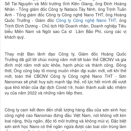
Sở Tài Nguyên và Môi trường tỉnh Kiên Giang, ông Đinh Hoàng
Nhân - Tổng giám đốc Công ty Nataco Tây Ninh, ông Trịnh Tuấn
Anh - Tổng giám đốc Công ty Công nghệ Nano THT, ông Hoàng
Quốc Trưởng - Giám đốc
Công ty Công nghệ Nano THT
, ông
Trịnh Đình Dương - Chủ tịch Hội Doanh nhân, Doanh nghiệp Tiêu
biểu Miền Nam và Ngôi sao Ca sĩ Lâm Bảo Phi, cùng các vị
khách quý.
Thay mặt Ban lãnh đạo Công ty, Giám đốc Hoàng Quốc
Trưởng đã gửi lời chúc mừng năm mới tới toàn thể CBCNV và gia
đình một năm mới sức khỏe, hạnh phúc và thành công. Đồng
thời, Ông cũng bày tỏ mong muốn nhân dịp xuân mới, với khí thế
mới, toàn thể CBCNV Công ty Công nghệ Nano THT - Sơn
Nanomax sẽ phát huy sức mạnh tập thể, nỗ lực hết mình để vượt
qua khó khăn của đại dịch Covid-19, hoàn thành xuất sắc nhiệm
vụ của năm 2022 và những năm tiếp theo.
Công ty cam kết đem đến chất lượng hàng đầu của sơn sinh học
công nghệ cao Nanomax đứng đầu Việt Nam, nói không với kim
loai nặng, thủy ngân, độc tố môi trường và không mùi vị. Đặc biệt
sơn sinh học Nano có thể ngăn ngừa được các loai côn trùng làm