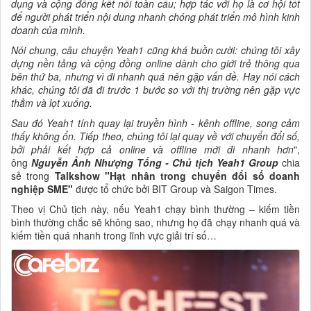
dụng và cộng đồng kết nối toàn cầu; hợp tác với họ là cơ hội tốt
để người phát triển nội dung nhanh chóng phát triển mô hình kinh
doanh của mình.
Nói chung, câu chuyện Yeah1 cũng khá buồn cười: chúng tôi xây
dựng nền tảng và cộng đồng online dành cho giới trẻ thông qua
bên thứ ba, nhưng vì đi nhanh quá nên gặp vấn đề. Hay nói cách
khác, chúng tôi đã đi trước 1 bước so với thị trường nên gặp vực
thẳm và lọt xuống.
Sau đó Yeah1 tính quay lại truyền hình - kênh offline, song cảm
thấy không ổn. Tiếp theo, chúng tôi lại quay về với chuyển đổi số,
bởi phải kết hợp cả online và offline mới đi nhanh hơn
",
ông
Nguyễn Ảnh Nhượng Tống - Chủ tịch Yeah1 Group
chia
sẻ trong
Talkshow "Hạt nhân trong chuyển đổi số doanh
nghiệp SME"
được tổ chức bởi BIT Group và Saigon Times.
Theo vị Chủ tịch này, nếu Yeah1 chạy bình thường – kiếm tiền
bình thường chắc sẽ không sao, nhưng họ đã chạy nhanh quá và
kiếm tiền quá nhanh trong lĩnh vực giải trí số…