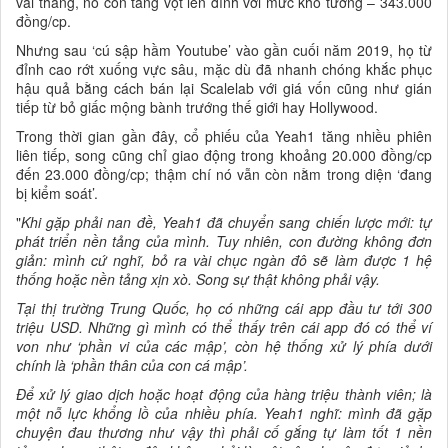
vài tháng, nó còn tăng vọt lên đỉnh với mức khó tưởng – 343.000
đồng/cp.
Nhưng sau ‘cú sập hầm Youtube’ vào gần cuối năm 2019, họ từ
đỉnh cao rớt xuống vực sâu, mặc dù đã nhanh chóng khắc phục
hậu quả bằng cách bán lại Scalelab với giá vốn cũng như gián
tiếp từ bỏ giấc mộng bành trướng thế giới hay Hollywood.
Trong thời gian gần đây, cổ phiếu của Yeah1 tăng nhiều phiên
liên tiếp, song cũng chỉ giao động trong khoảng 20.000 đồng/cp
đến 23.000 đồng/cp; thậm chí nó vẫn còn nằm trong diện ‘đang
bị kiểm soát’.
"
Khi gặp phải nan đề, Yeah1 đã chuyển sang chiến lược mới: tự
phát triển nền tảng của mình. Tuy nhiên, con đường không đơn
giản: mình cứ nghĩ, bỏ ra vài chục ngàn đô sẽ làm được 1 hệ
thống hoặc nền tảng xịn xò. Song sự thật không phải vậy.
Tại thị trường Trung Quốc, họ có những cái app đầu tư tới 300
triệu USD. Những gì mình có thể thấy trên cái app đó có thể ví
von như ‘phần vi của các mập’, còn hệ thống xử lý phía dưới
chính là ‘phần thân của con cá mập’.
Để xử lý giao dịch hoặc hoạt động của hàng triệu thành viên; là
một nỗ lực khổng lồ của nhiều phía. Yeah1 nghĩ: mình đã gặp
chuyện đau thương như vậy thì phải cố gắng tự làm tốt 1 nền