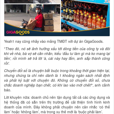
Yeah1 nay cũng nhảy vào mảng TMĐT với dự án GigaGoods.
"
Theo đó, nó sẽ ảnh hưởng xấu tới dòng tiền của công ty và đôi
khi về nhà, bà vợ sẽ cằn nhằn, kiểu ‘đầu tư làm gì mà ko mang lại
tiền’, rồi mình sẽ trả lời ‘à, cái này hay lắm, anh sắp thành công
rồi’.
Chuyển đổi số là chuyện bắt buộc trong khoảng thời gian hiện tại,
nhưng chúng ta chỉ nên dành là 1 khoảng ngân sách nhất định
và phải kỷ luật với chuyện đó. Không có chuyển đổi số, chưa
chắc doanh nghiệp bạn chết, có khi lao vào mới chết!
", anh cảnh
báo.
Lời khuyên nữa: doanh chủ nên tận dụng tất cả các ứng dụng và
hệ thống đã có sẵn trên thị trường để cải thiện tình hình kinh
doanh của mình. Đây không phải chuyện nên cân nhắc ‘có thể
làm’ hoặc ‘không làm’, mà trong xu thế mới là ‘buộc phải làm’.