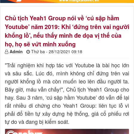
Chủ tịch Yeah1 Group nói về ‘cú sập hầm
Youtube’ năm 2019: Khi ‘đứng trên vai người
khổng lồ’, nếu thấy mình đe dọa vị thế của
họ, họ sẽ vứt mình xuống
Admin
Thứ ba - 28/12/2021 09:18
"Trải nghiệm khi hợp tác với Youtube là bài học lớn
và sâu sắc. Lúc đó, mình không chỉ đứng trên vai
người khổng lồ mà còn muốn leo lên đầu người ta.
Bây giờ, máu vẫn chảy!", Chủ tịch Yeah1 Group cho
hay. Sau 3 năm, ‘cú sập hầm Youtube’ đó vẫn để lại
rất nhiều di chứng cho Yeah1 Group: liên tục lỗ vì
phải đổ tiền tự xây dựng hệ thống, giá cổ phiếu rơi
tự do và đang bị kiểm soát.