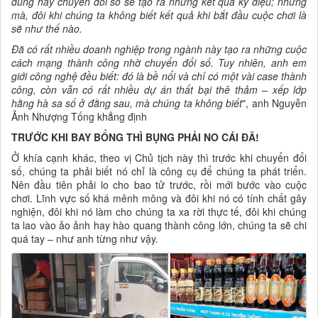
đúng hay chuyển đổi số sẽ tạo ra những kết quả kỳ diệu; nhưng
mà, đôi khi chúng ta không biết kết quả khi bắt đầu cuộc chơi là
sẽ như thế nào.
Đã có rất nhiều doanh nghiệp trong ngành này tạo ra những cuộc
cách mạng thành công nhờ chuyển đổi số. Tuy nhiên, anh em
giới công nghệ đều biết: đó là bề nổi và chỉ có một vài case thành
công, còn vẫn có rất nhiều dự án thất bại thê thảm – xếp lớp
hằng hà sa số ở đằng sau, mà chúng ta không biết
", anh Nguyễn
Ảnh Nhượng Tống khẳng định
TRƯỚC KHI BAY BỔNG THÌ BỤNG PHẢI NO CÁI ĐÃ!
Ở khía cạnh khác, theo vị Chủ tịch này thì trước khi chuyển đổi
số, chúng ta phải biết nó chỉ là công cụ để chúng ta phát triển.
Nên đầu tiên phải lo cho bao tử trước, rồi mới bước vào cuộc
chơi. Lĩnh vực số khá mênh mông và đôi khi nó có tính chất gây
nghiện, đôi khi nó làm cho chúng ta xa rời thực tế, đôi khi chúng
ta lao vào ảo ảnh hay hào quang thành công lớn, chúng ta sẽ chi
quá tay – như anh từng như vậy.