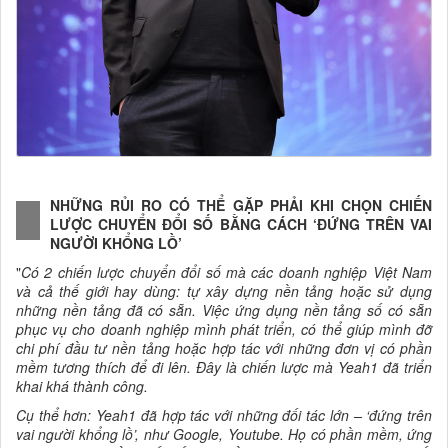
NHỮNG RỦI RO CÓ THỂ GẶP PHẢI KHI CHỌN CHIẾN
LƯỢC CHUYỂN ĐỔI SỐ BẰNG CÁCH ‘ĐỨNG TRÊN VAI
NGƯỜI KHỔNG LỒ’
"
Có 2 chiến lược chuyển đổi số mà các doanh nghiệp Việt Nam
và cả thế giới hay dùng: tự xây dựng nền tảng hoặc sử dụng
những nền tảng đã có sẵn. Việc ứng dụng nền tảng số có sẵn
phục vụ cho doanh nghiệp mình phát triển, có thể giúp mình đỡ
chi phí đầu tư nền tảng hoặc hợp tác với những đơn vị có phần
mềm tương thích để đi lên. Đây là chiến lược mà Yeah1 đã triển
khai khá thành công.
Cụ thể hơn: Yeah1 đã hợp tác với những đối tác lớn – ‘đứng trên
vai người khổng lồ’, như Google, Youtube. Họ có phần mềm, ứng