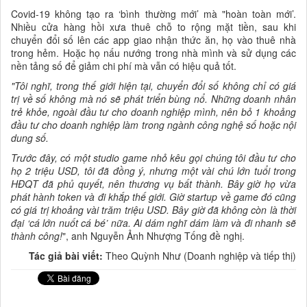
Covid-19 không tạo ra ‘bình thường mới’ mà "hoàn toàn mới’.
Nhiều cửa hàng hồi xưa thuê chỗ to rộng mặt tiền, sau khi
chuyển đổi số lên các app giao nhận thức ăn, họ vào thuê nhà
trong hẻm. Hoặc họ nấu nướng trong nhà mình và sử dụng các
nền tảng số để giảm chi phí mà vẫn có hiệu quả tốt.
"Tôi nghĩ, trong thế giới hiện tại, chuyển đổi số không chỉ có giá
trị về số không mà nó sẽ phát triển bùng nổ. Những doanh nhân
trẻ khỏe, ngoài đầu tư cho doanh nghiệp mình, nên bỏ 1 khoảng
đầu tư cho doanh nghiệp làm trong ngành công nghệ số hoặc nội
dung số.
Trước đây, có một studio game nhỏ kêu gọi chúng tôi đầu tư cho
họ 2 triệu USD, tôi đã đồng ý, nhưng một vài chú lớn tuổi trong
HĐQT đã phủ quyết, nên thương vụ bất thành. Bây giờ họ vừa
phát hành token và đi khắp thế giới. Giờ startup về game đó cũng
có giá trị khoảng vài trăm triệu USD. Bây giờ đã không còn là thời
đại ‘cá lớn nuốt cá bé’ nữa. Ai dám nghĩ dám làm và đi nhanh sẽ
thành công!
", anh Nguyễn Ảnh Nhượng Tống đề nghị.
Tác giả bài viết:
Theo Quỳnh Như (Doanh nghiệp và tiếp thị)