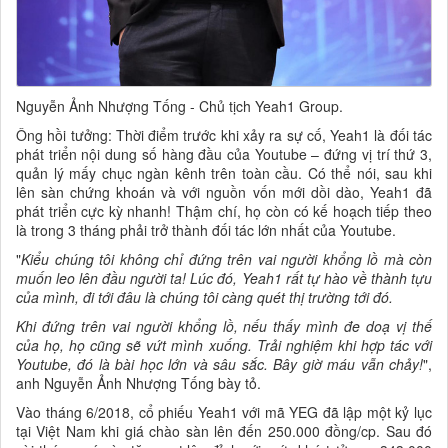
Nguyễn Ảnh Nhượng Tống - Chủ tịch Yeah1 Group.
Ông hồi tưởng: Thời điểm trước khi xảy ra sự cố, Yeah1 là đối tác
phát triển nội dung số hàng đầu của Youtube – đứng vị trí thứ 3,
quản lý mấy chục ngàn kênh trên toàn cầu. Có thể nói, sau khi
lên sàn chứng khoán và với nguồn vốn mới dồi dào, Yeah1 đã
phát triển cực kỳ nhanh! Thậm chí, họ còn có kế hoạch tiếp theo
là trong 3 tháng phải trở thành đối tác lớn nhất của Youtube.
"
Kiểu chúng tôi không chỉ đứng trên vai người khổng lồ mà còn
muốn leo lên đầu người ta! Lúc đó, Yeah1 rất tự hào về thành tựu
của mình, đi tới đâu là chúng tôi càng quét thị trường tới đó.
Khi đứng trên vai người khổng lồ, nếu thấy mình đe doạ vị thế
của họ, họ cũng sẽ vứt mình xuống. Trải nghiệm khi hợp tác với
Youtube, đó là bài học lớn và sâu sắc. Bây giờ máu vẫn chảy!
",
anh Nguyễn Ảnh Nhượng Tống bày tỏ.
Vào tháng 6/2018, cổ phiếu Yeah1 với mã YEG đã lập một kỷ lục
tại Việt Nam khi giá chào sàn lên đến 250.000 đồng/cp. Sau đó