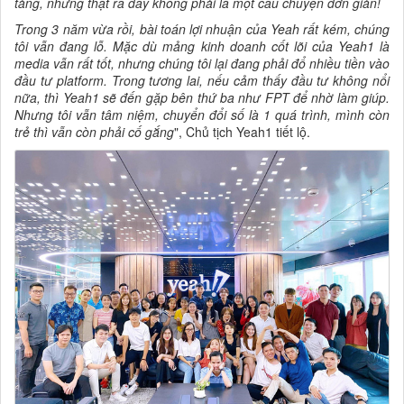
tảng, nhưng thật ra đây không phải là một câu chuyện đơn giản!
Trong 3 năm vừa rồi, bài toán lợi nhuận của Yeah rất kém, chúng
tôi vẫn đang lỗ. Mặc dù mảng kinh doanh cốt lõi của Yeah1 là
media vẫn rất tốt, nhưng chúng tôi lại đang phải đổ nhiều tiền vào
đầu tư platform. Trong tương lai, nếu cảm thấy đầu tư không nổi
nữa, thì Yeah1 sẽ đến gặp bên thứ ba như FPT để nhờ làm giúp.
Nhưng tôi vẫn tâm niệm, chuyển đổi số là 1 quá trình, mình còn
trẻ thì vẫn còn phải cố gắng
", Chủ tịch Yeah1 tiết lộ.