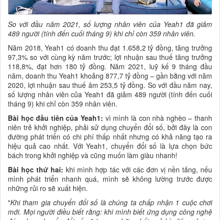
So với đầu năm 2021, số lượng nhân viên của Yeah1 đã giảm
489 người (tính đến cuối tháng 9) khi chỉ còn 359 nhân viên.
Năm 2018, Yeah1 có doanh thu đạt 1.658,2 tỷ đồng, tăng trưởng
97,3% so với cùng kỳ năm trước; lợi nhuận sau thuế tăng trưởng
118,8%, đạt hơn 180 tỷ đồng. Năm 2021, luỹ kế 9 tháng đầu
năm, doanh thu Yeah1 khoảng 877,7 tỷ đồng – gần bằng với năm
2020, lợi nhuận sau thuế âm 253,5 tỷ đồng. So với đầu năm nay,
số lượng nhân viên của Yeah1 đã giảm 489 người (tính đến cuối
tháng 9) khi chỉ còn 359 nhân viên.
Bài học đầu tiên của Yeah1:
vì mình là con nhà nghèo – thanh
niên trẻ khởi nghiệp, phải sử dụng chuyển đổi số, bởi đây là con
đường phát triển có chi phí thấp nhất nhưng có khả năng tạo ra
hiệu quả cao nhất. Với Yeah1, chuyển đổi số là lựa chọn bức
bách trong khởi nghiệp và cũng muốn làm giàu nhanh!
Bài học thứ hai:
khi mình hợp tác với các đơn vị nền tảng, nếu
mình phát triển nhanh quá, mình sẽ không lường trước được
những rủi ro sẽ xuất hiện.
"
Khi tham gia chuyển đổi số là chúng ta chấp nhận 1 cuộc chơi
mới. Mọi người điều biết rằng: khi mình biết ứng dụng công nghệ