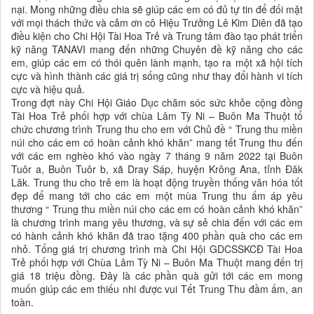
nại. Mong những điều chia sẽ giúp các em có đủ tự tin để đối mặt
với mọi thách thức và cảm ơn cô Hiệu Trưởng Lê Kim Diên đã tạo
điều kiện cho Chi Hội Tài Hoa Trẻ và Trung tâm đào tạo phát triển
kỹ năng TANAVI mang đến những Chuyên đề kỹ năng cho các
em, giúp các em có thói quên lành mạnh, tạo ra một xã hội tích
cực và hình thành các giá trị sống cũng như thay đổi hành vi tích
cực và hiệu quả.
Trong đợt này Chi Hội Giáo Dục chăm sóc sức khỏe cộng đồng
Tài Hoa Trẻ phối hợp với chùa Lâm Tỳ Ni – Buôn Ma Thuột tổ
chức chương trình Trung thu cho em với Chủ đề “ Trung thu miền
núi cho các em có hoàn cảnh khó khăn” mang tết Trung thu đến
với các em nghèo khó vào ngày 7 tháng 9 năm 2022 tại Buôn
Tuôr a, Buôn Tuôr b, xã Dray Sáp, huyện Krông Ana, tỉnh Đăk
Lăk. Trung thu cho trẻ em là hoạt động truyền thống văn hóa tốt
đẹp để mang tới cho các em một mùa Trung thu ấm áp yêu
thương “ Trung thu miền núi cho các em có hoàn cảnh khó khăn”
là chương trình mang yêu thương, và sự sẻ chia đến với các em
có hành cảnh khó khăn đã trao tặng 400 phần quà cho các em
nhỏ. Tổng giá trị chương trình mà Chi Hội GDCSSKCĐ Tài Hoa
Trẻ phối hợp với Chùa Lâm Tỳ Ni – Buôn Ma Thuột mang đến trị
giá 18 triệu đồng. Đây là các phần quà gửi tới các em mong
muốn giúp các em thiếu nhi được vui Tết Trung Thu đầm ấm, an
toàn.