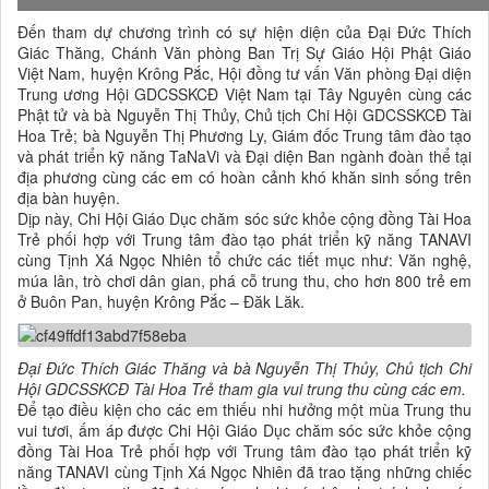
Đến tham dự chương trình có sự hiện diện của Đại Đức Thích
Giác Thăng, Chánh Văn phòng Ban Trị Sự Giáo Hội Phật Giáo
Việt Nam, huyện Krông Pắc, Hội đồng tư vấn Văn phòng Đại diện
Trung ương Hội GDCSSKCĐ Việt Nam tại Tây Nguyên cùng các
Phật tử và bà Nguyễn Thị Thủy, Chủ tịch Chi Hội GDCSSKCĐ Tài
Hoa Trẻ; bà Nguyễn Thị Phương Ly, Giám đốc Trung tâm đào tạo
và phát triển kỹ năng TaNaVi và Đại diện Ban ngành đoàn thể tại
địa phương cùng các em có hoàn cảnh khó khăn sinh sống trên
địa bàn huyện.
Dịp này, Chi Hội Giáo Dục chăm sóc sức khỏe cộng đồng Tài Hoa
Trẻ phối hợp với Trung tâm đào tạo phát triển kỹ năng TANAVI
cùng Tịnh Xá Ngọc Nhiên tổ chức các tiết mục như: Văn nghệ,
múa lân, trò chơi dân gian, phá cỗ trung thu, cho hơn 800 trẻ em
ở Buôn Pan, huyện Krông Pắc – Đăk Lăk.
Đại Đức Thích Giác Thăng và bà Nguyễn Thị Thủy, Chủ tịch Chi
Hội GDCSSKCĐ Tài Hoa Trẻ tham gia vui trung thu cùng các em.
Để tạo điều kiện cho các em thiếu nhi hưởng một mùa Trung thu
vui tươi, ấm áp được Chi Hội Giáo Dục chăm sóc sức khỏe cộng
đồng Tài Hoa Trẻ phối hợp với Trung tâm đào tạo phát triển kỹ
năng TANAVI cùng Tịnh Xá Ngọc Nhiên đã trao tặng những chiếc