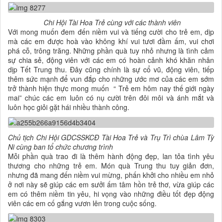
Chi Hội Tài Hoa Trẻ cùng với các thành viên
Với mong muốn đem đến niềm vui và tiếng cười cho trẻ em, dịp
mà các em được hoà vào không khí vui tươi đầm ấm, vui chơi
phá cỗ, trông trăng. Những phần quà tuy nhỏ nhưng là tình cảm
sự chia sẻ, động viên với các em có hoàn cảnh khó khăn nhân
dịp Tết Trung thu. Đây cũng chính là sự cổ vũ, động viên, tiếp
thêm sức mạnh để vun đắp cho những ước mơ của các em sớm
trở thành hiện thực mong muốn “ Trẻ em hôm nay thế giới ngày
mai” chúc các em luôn có nụ cười trên đôi môi và ánh mắt và
luôn học giỏi gặt hái nhiều thành công.
Chủ tịch Chi Hội GDCSSKCĐ Tài Hoa Trẻ và Trụ Trì chùa Lâm Tỳ
Ni cùng ban tổ chức chương trình
Mỗi phần quà trao đi là thêm hành động đẹp, lan tỏa tình yêu
thương cho những trẻ em. Món quà Trung thu tuy giản đơn,
nhưng đã mang đến niềm vui mừng, phấn khởi cho nhiều em nhỏ
ở nơi này sẽ giúp các em sưởi ấm tâm hồn trẻ thơ, vừa giúp các
em có thêm niềm tin yêu, hi vọng vào những điều tốt đẹp động
viên các em cố gắng vươn lên trong cuộc sống.