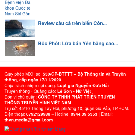
Review câu cá trên biển Côn...
Bốc Phốt: Lừa bán Yến bằng cao...
Giấy phép MXH số:
530/GP-BTTTT – Bộ Thông tin và Truyền
thông, cấp ngày 17/11/2020
Chịu trách nhiệm nội dung:
Luật gia Nguyễn Đức Hải
Truyền thông - Quảng cáo:
Lê Sơn - Nữ Việt
Đơn vị chủ quản:
CÔNG TY TNHH PHÁT TRIỂN TRUYỀN
THÔNG TRUYỀN HÌNH VIỆT NAM
Trụ sở: 45/10 Thông Tây Hội, phường 10, quận Gò Vấp, TP.HCM.
Điện thoại:
0792129988
– Hotline:
0944.39 5353
| Email:
thvn.media@gmail.com