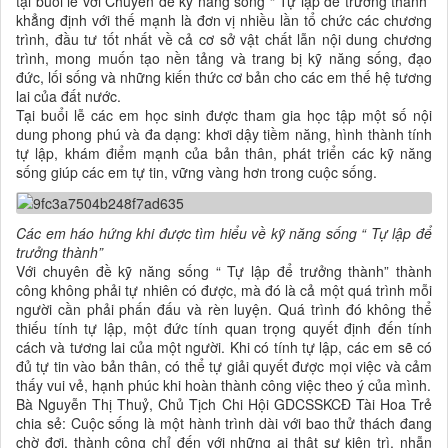
tại buổi lễ với Chuyên đề kỹ năng sống “ Tự lập để trưởng thành”
khẳng định với thế mạnh là đơn vị nhiều lần tổ chức các chương
trình, đầu tư tốt nhất về cả cơ sở vật chất lẫn nội dung chương
trình, mong muốn tạo nền tảng và trang bị kỹ năng sống, đạo
đức, lối sống và những kiến thức cơ bản cho các em thế hệ tương
lai của đất nước.
Tại buổi lễ các em học sinh được tham gia học tập một số nội
dung phong phú và đa dạng: khơi dậy tiềm năng, hình thành tính
tự lập, khám điểm mạnh của bản thân, phát triển các kỹ năng
sống giúp các em tự tin, vững vàng hơn trong cuộc sống.
Các em háo hứng khi được tìm hiểu về kỹ năng sống “ Tự lập để
trưởng thành”
Với chuyên đề kỹ năng sống “ Tự lập để trưởng thành” thành
công không phải tự nhiên có được, mà đó là cả một quá trình mỗi
người cần phải phấn đấu và rèn luyện. Quá trình đó không thể
thiếu tính tự lập, một đức tính quan trọng quyết định đến tính
cách và tương lai của một người. Khi có tính tự lập, các em sẽ có
đủ tự tin vào bản thân, có thể tự giải quyết được mọi việc và cảm
thấy vui vẻ, hạnh phúc khi hoàn thành công việc theo ý của mình.
Bà Nguyễn Thị Thuỷ, Chủ Tịch Chi Hội GDCSSKCĐ Tài Hoa Trẻ
chia sẻ: Cuộc sống là một hành trình dài với bao thử thách đang
chờ đợi, thành công chỉ đến với những ai thật sự kiên trì, nhẫn