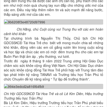
lồng đèn trung thu đã được các anh chị cán bộ, phụ trách cho các
em như một món quà chung tay vun đắp cho những ước mơ của
các em. Điều này tiếp thêm niềm tin và sức mạnh để nâng bước,
thắp sáng ước mơ của các em.
Chị Hằng, chú Cuội cùng vui Trung thu với các em hoàn
cảnh khó khăn
Tại chương trình bà Nguyễn Thị Thủy, Chủ tịch Chi Hội
GDCSSKCĐ Tài Hoa Trẻ cho biết với mong muốn chia sẻ những
khó khăn, động viên các em cố gắng vươn lên trong cuộc sống
và học tập và chúc các em có một đêm trung thu cho các em tại
Buôn Pan thật ấm áp , yêu thương, vui tươi.
Trước đó ngày 8 tháng 9 năm 2022 Trung ương Hội Giáo Dục
chăm sóc sức khỏe cộng đồng Việt Nam. Chi Hội Giáo Dục chăm
sóc sức khỏe cộng đồng Tài Hoa Trẻ phối hợp với Trung tâm đào
tạo phát triển kỹ năng TANAVI và Trường tiểu học Trần Phú tổ
chức Chuyên đề kỹ năng sống “ Tự lập để trưởng thành”.
Chi Hội GDCSSKCĐ Tài Hoa Trẻ và cô Lê Kim Diên, Hiệu trưởng
Trường tiểu học Trần Phú
Bà Lê Kim Diên, Hiệu trưởng Trường tiểu học Trần Phú phát biểu