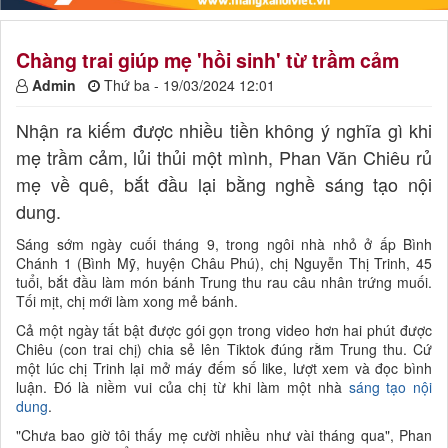
Chàng trai giúp mẹ 'hồi sinh' từ trầm cảm
Admin
Thứ ba - 19/03/2024 12:01
Nhận ra kiếm được nhiều tiền không ý nghĩa gì khi
mẹ trầm cảm, lủi thủi một mình, Phan Văn Chiêu rủ
mẹ về quê, bắt đầu lại bằng nghề sáng tạo nội
dung.
Sáng sớm ngày cuối tháng 9, trong ngôi nhà nhỏ ở ấp Bình
Chánh 1 (Bình Mỹ, huyện Châu Phú), chị Nguyễn Thị Trinh, 45
tuổi, bắt đầu làm món bánh Trung thu rau câu nhân trứng muối.
Tối mịt, chị mới làm xong mẻ bánh.
Cả một ngày tất bật được gói gọn trong video hơn hai phút được
Chiêu (con trai chị) chia sẻ lên Tiktok đúng rằm Trung thu. Cứ
một lúc chị Trinh lại mở máy đếm số like, lượt xem và đọc bình
luận. Đó là niềm vui của chị từ khi làm một nhà
sáng tạo nội
dung
.
"Chưa bao giờ tôi thấy mẹ cười nhiều như vài tháng qua", Phan