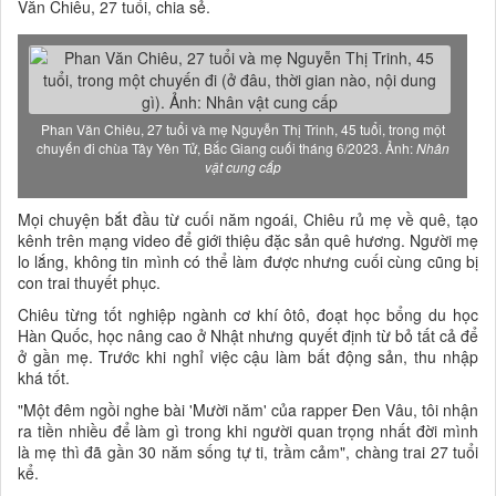
Văn Chiêu, 27 tuổi, chia sẻ.
Phan Văn Chiêu, 27 tuổi và mẹ Nguyễn Thị Trinh, 45 tuổi, trong một
chuyến đi chùa Tây Yên Tử, Bắc Giang cuối tháng 6/2023. Ảnh:
Nhân
vật cung cấp
Mọi chuyện bắt đầu từ cuối năm ngoái, Chiêu rủ mẹ về quê, tạo
kênh trên mạng video để giới thiệu đặc sản quê hương. Người mẹ
lo lắng, không tin mình có thể làm được nhưng cuối cùng cũng bị
con trai thuyết phục.
Chiêu từng tốt nghiệp ngành cơ khí ôtô, đoạt học bổng du học
Hàn Quốc, học nâng cao ở Nhật nhưng quyết định từ bỏ tất cả để
ở gần mẹ. Trước khi nghỉ việc cậu làm bất động sản, thu nhập
khá tốt.
"Một đêm ngồi nghe bài 'Mười năm' của rapper Đen Vâu, tôi nhận
ra tiền nhiều để làm gì trong khi người quan trọng nhất đời mình
là mẹ thì đã gần 30 năm sống tự ti, trầm cảm", chàng trai 27 tuổi
kể.