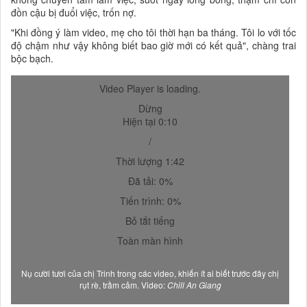
đồn cậu bị đuổi việc, trốn nợ.
"Khi đồng ý làm video, mẹ cho tôi thời hạn ba tháng. Tôi lo với tốc
độ chậm như vậy không biết bao giờ mới có kết quả", chàng trai
bộc bạch.
Video Player is loading.
Dừng
Hiện tại 0:10
/
Thời lượng 1:42
Đã tải: 0%
Tiến trình: 0%
Bỏ tắt tiếng
Toàn màn hình
Nụ cười tươi của chị Trinh trong các video, khiến ít ai biết trước đây chị
rụt rè, trầm cảm. Video:
Chill An Giang