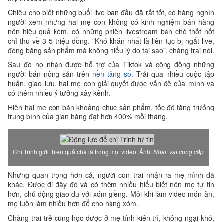
Chiêu cho biết những buổi live ban đầu đã rất tốt, có hàng nghìn
người xem nhưng hai mẹ con không có kinh nghiệm bán hàng
nên hiệu quả kém, có những phiên livestream bán chè thốt nốt
chỉ thu về 3-5 triệu đồng. "Khó khăn nhất là liên tục bị ngắt live,
đóng băng sản phẩm mà không hiểu lý do tại sao", chàng trai nói.
Sau đó họ nhận được hỗ trợ của Tiktok và cộng đồng những
người bán nông sản trên
nền tảng số
. Trải qua nhiều cuộc tập
huấn, giao lưu, hai mẹ con giải quyết được vấn đề của mình và
có thêm nhiều ý tưởng xây kênh.
Hiện hai mẹ con bán khoảng chục sản phẩm, tốc độ tăng trưởng
trung bình của gian hàng đạt hơn 400% mỗi tháng.
Chị Trinh giới thiệu quả chà là trong một video. Ảnh:
Nhân vật cung cấp
Nhưng quan trọng hơn cả, người con trai nhận ra mẹ mình đã
khác. Được đi đây đó và có thêm nhiều hiểu biết nên mẹ tự tin
hơn, chủ động giao du với xóm giềng. Mỗi khi làm video món ăn,
mẹ luôn làm nhiều hơn để cho hàng xóm.
Chàng trai trẻ cũng học được ở mẹ tính kiên trì, không ngại khó,