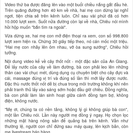
Video thứ ba được đăng lên vào một buổi chiều nắng gắt đầu hè.
Trên quãng đường hơn 40 km về nhà, hai mẹ con dừng lại nghỉ
ngơi, tiện chia sẻ trên kênh luôn. Chỉ sau vài phút đã có hơn
10.000 lượt xem. Suốt nửa đường còn lại về nhà, Chiêu nói mình
hồi hộp muốn "bắn tìm ra ngoài".
Vừa dừng xe, hai mẹ con mở điện thoại ra xem, con số 998.800
lượt xem hiện ra. Chừng 30 giây tiếp theo, nó cán mốc một triệu.
"Hai mẹ con nhảy lên ôm nhau, vỡ òa sung sướng", Chiêu hồi
tưởng.
Nội dung video kể về cây thốt nốt - một đặc sản của An Giang.
Để lấy nước của cây về làm đường, bà con phải leo lên những
thân cao vài chục mét, dùng dụng cụ chuyên biệt cho cây đực và
cái, massage đúng vị trí và đúng số lần thì mới lấy được nước.
Đặc thù nước thốt nốt dễ bị chua trong môi trường không khí nên
phải tranh thủ lấy vào sáng sớm hoặc đầu giờ chiều. Đồng nghĩa,
bà con phải làm lán sinh hoạt giữa cánh đồng tạm bợ, không
điện, không nước.
"Mẹ ơi, chúng ta có nền tảng, không lý gì không giúp bà con",
một lần Chiêu nói. Lần này người mẹ đồng ý ngay. Họ chọn lọc
những mặt hàng nông sản để quảng bá trên kênh. Vẫn như
thường lệ, người con chỉ đứng sau máy quay, lên kịch bản, còn
mẹ livestream bán hàng.