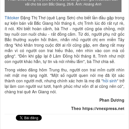
vải cho bà con Bắc Giang, 26/6. Ảnh:
Hoàng Anh
Tiktoker
Đặng Thị Thơ (quê Lạng Sơn) cho biết lần đầu gặp trong
sự kiện bán vải Bắc Giang hồi tháng 6, chị Trinh lúc đó rất rụt rè,
ít nói. Khi biết hoàn cảnh, bà Thơ - người cũng góa chồng, một
tay nuôi con nuôi cháu - rất đồng cảm. Từ đó, người phụ nữ gốc
Bắc thường xuyên hỏi thăm, nhắn nhủ người chị em miền Tây
rằng "khó khăn trong cuộc đời ai rồi cũng gặp, em đang rất may
mắn vì có người con trai hiếu thảo, nên nhìn vào con mà cố
gắng". "Đến khi gặp lại ở Lâm Đồng hồi tháng 8, Trinh như một
con người khác hẳn, tự tin và nói nhiều lắm", bà Thơ chia sẻ.
Trong video đăng hôm Trung thu, người con trai mỉm cười nhìn
nét mặt mẹ rạng ngời. "Một số người quen nói mẹ đã lột xác
thành con người mới, nhưng chính xác hơn là mẹ đã "
hồi sinh
" trở
lại làm con người vui tươi, hạnh phúc như vốn dĩ ai cũng nên có",
chàng trai quê An Giang nói.
Phan Dương
Theo https://vnexpress.net