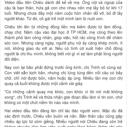
Video đầu tiên Chiêu dành để kể về mẹ. Ông nội và ngoại của
cậu là bạn thân, hứa gả con cho nhau nên mẹ lấy bố từ khi 17
tuổi. Nhưng chưa đầy một năm cuộc hôn nhân đổ vỡ, bố đi lấy
người khác. Từ đó, cô gái trẻ một mình lam lũ nuôi con.
Chiêu lớn lên từ những đồng tiền mẹ kiếm được từ làm đồng,
chạy chợ. Năm cậu vào đại học ở TP HCM, mẹ cũng theo lên
thành phố làm công nhân, giúp việc, hốt rác công trình để chăm
sóc con. Nhưng càng ngày, người phụ nữ ấy càng khép mình, ít
nói, không giao du với ai. Nếu có tình cờ xuất hiện chỗ đông
người là chị thu mình, không biết nói gì vì sợ làm phật lòng người
đối diện.
Nay con lại bảo phải đứng trước ống kính, chị Trinh vô cùng sợ.
Con viết sẵn kịch bản, nhưng chị lúng túng đến nỗi câu có bảy
chữ, chỉ nói được bốn, năm hoặc ấp úng. Nhiều lần mẹ con chị
quay cả buổi không được một cảnh vài giây.
"Có những cảnh quay mẹ khóc, con khóc vì tôi nói mãi không
xong", chị Trinh kể và thừa nhận giai đoạn đầu làm vì tin con, chứ
không có một chút niềm tin nào vào mình.
Hai video đầu tiên đăng lên chỉ lác đác người xem. Mặc dù đã
xác định trước, Chiêu vẫn buồn và nản. Bản thân cậu cũng gặp
nhiều áp lực từ xóm giềng. Nhiều người nói Chiêu đang còn trẻ
không chuyên tâm làm việc, suốt ngày lông bông, thậm chí còn