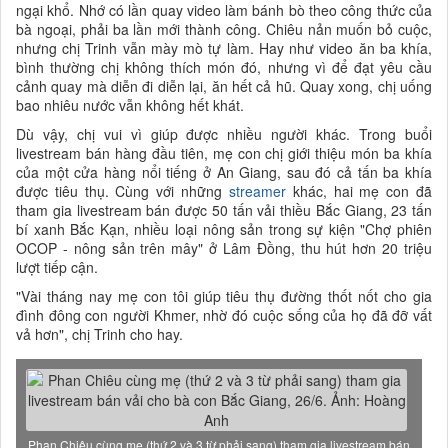
ngại khổ. Nhớ có lần quay video làm bánh bò theo công thức của
bà ngoại, phải ba lần mới thành công. Chiêu nản muốn bỏ cuộc,
nhưng chị Trinh vẫn mày mò tự làm. Hay như video ăn ba khía,
bình thường chị không thích món đó, nhưng vì để đạt yêu cầu
cảnh quay mà diễn đi diễn lại, ăn hết cả hũ. Quay xong, chị uống
bao nhiêu nước vẫn không hết khát.
Dù vậy, chị vui vì giúp được nhiều người khác. Trong buổi
livestream bán hàng đầu tiên, mẹ con chị giới thiệu món ba khía
của một cửa hàng nổi tiếng ở An Giang, sau đó cả tấn ba khía
được tiêu thụ. Cùng với những
streamer
khác, hai mẹ con đã
tham gia livestream bán được 50 tấn vải thiều Bắc Giang, 23 tấn
bí xanh Bắc Kạn, nhiều loại nông sản trong sự kiện "Chợ phiên
OCOP - nông sản trên mây" ở Lâm Đồng, thu hút hơn 20 triệu
lượt tiếp cận.
"Vài tháng nay mẹ con tôi giúp tiêu thụ đường thốt nốt cho gia
đình đông con người Khmer, nhờ đó cuộc sống của họ đã đỡ vất
vả hơn", chị Trinh cho hay.
Phan Chiêu cùng mẹ (thứ 2 và 3 từ phải sang) tham gia livestream bán