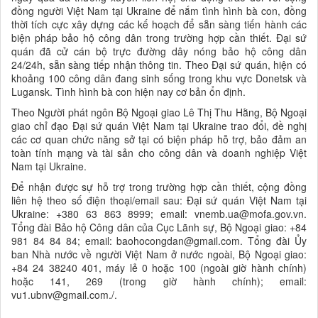
đồng người Việt Nam tại Ukraine để nắm tình hình bà con, đồng
thời tích cực xây dựng các kế hoạch để sẵn sàng tiến hành các
biện pháp bảo hộ công dân trong trường hợp cần thiết. Đại sứ
quán đã cử cán bộ trực đường dây nóng bảo hộ công dân
24/24h, sẵn sàng tiếp nhận thông tin. Theo Đại sứ quán, hiện có
khoảng 100 công dân đang sinh sống trong khu vực Donetsk và
Lugansk. Tình hình bà con hiện nay cơ bản ổn định.
Theo Người phát ngôn Bộ Ngoại giao Lê Thị Thu Hằng, Bộ Ngoại
giao chỉ đạo Đại sứ quán Việt Nam tại Ukraine trao đổi, đề nghị
các cơ quan chức năng sở tại có biện pháp hỗ trợ, bảo đảm an
toàn tính mạng và tài sản cho công dân và doanh nghiệp Việt
Nam tại Ukraine.
Để nhận được sự hỗ trợ trong trường hợp cần thiết, cộng đồng
liên hệ theo số điện thoại/email sau: Đại sứ quán Việt Nam tại
Ukraine: +380 63 863 8999; email: vnemb.ua@mofa.gov.vn.
Tổng đài Bảo hộ Công dân của Cục Lãnh sự, Bộ Ngoại giao: +84
981 84 84 84; email: baohocongdan@gmail.com. Tổng đài Ủy
ban Nhà nước về người Việt Nam ở nước ngoài, Bộ Ngoại giao:
+84 24 38240 401, máy lẻ 0 hoặc 100 (ngoài giờ hành chính)
hoặc 141, 269 (trong giờ hành chính); email:
vu1.ubnv@gmail.com./.