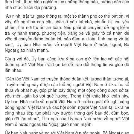
tình hình, thực hiện nghiêm túc những thông báo, hướng dẫn của
nhà chức trách địa phương.
“An ninh, trật tự, giao thông tại một số thành phố có thể bất ổn, vì
vậy, đề nghị bà con cân nhắc ở yên tại chỗ, chuẩn bị nhu yếu
phẩm, tìm nơi trú ẩn an toàn. Nếu phải di chuyển, đề nghị kiểm
tra kỹ hành trang, phương tiện, xăng xe và giấy tờ cá nhân để
việc di chuyển được thuận lợi, bảo đảm an toàn tính mạng và tài
sản”, Ủy ban Nhà nước về người Việt Nam ở nước ngoài, Bộ
Ngoại giao nhấn mạnh.
Cùng với đó, Ủy ban cũng lưu ý bà con giữ liên lạc với các hội
đoàn người Việt Nam và bạn bè để trao đổi thông tin và giúp đỡ
lẫn nhau.
“Dân tộc Việt Nam có truyền thống đoàn kết, tương thân tương ái.
Truyền thống này được các thế hệ người Việt Nam ở Ukraine kế
thừa và phát huy, góp phần xây dựng một cộng đồng được sở tại
yêu mến, gắn bó với quê hương. Trong thời khắc khó khăn này,
Uỷ ban Nhà nước về người Việt Nam ở nước ngoài đề nghị cộng
đồng người Việt Nam và các hội đoàn người Việt Nam tại Ukraine
cùng nhau tiếp tục phát huy truyền thống quý báu đó, đùm bọc,
giúp đỡ lẫn nhau”, Thư ngỏ của Ủy ban Nhà nước về người Việt
Nam ở nước ngoài, Bộ Ngoại giao nhấn mạnh.
Ủy ban Nhà nước về người Việt Nam ở nước ngoài, Bộ Ngoại giao