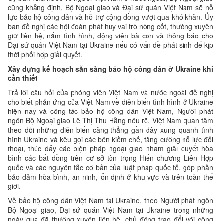
cũng khẳng định, Bộ Ngoại giao và Đại sứ quán Việt Nam sẽ nỗ
lực bảo hộ công dân và hỗ trợ cộng đồng vượt qua khó khăn. Ủy
ban đề nghị các hội đoàn phát huy vai trò nòng cốt, thường xuyên
giữ liên hệ, nắm tình hình, động viên bà con và thông báo cho
Đại sứ quán Việt Nam tại Ukraine nếu có vấn đề phát sinh để kịp
thời phối hợp giải quyết.
Xây dựng kế hoạch sẵn sàng bảo hộ công dân ở Ukraine khi
cần thiết
Trả lời câu hỏi của phóng viên Việt Nam và nước ngoài đề nghị
cho biết phản ứng của Việt Nam về diễn biến tình hình ở Ukraine
hiện nay và công tác bảo hộ công dân Việt Nam, Người phát
ngôn Bộ Ngoại giao Lê Thị Thu Hằng nêu rõ, Việt Nam quan tâm
theo dõi những diễn biến căng thẳng gần đây xung quanh tình
hình Ukraine và kêu gọi các bên kiềm chế, tăng cường nỗ lực đối
thoại, thúc đẩy các biện pháp ngoại giao nhằm giải quyết hòa
bình các bất đồng trên cơ sở tôn trọng Hiến chương Liên Hợp
quốc và các nguyên tắc cơ bản của luật pháp quốc tế, góp phần
bảo đảm hòa bình, an ninh, ổn định ở khu vực và trên toàn thế
giới.
Về bảo hộ công dân Việt Nam tại Ukraine, theo Người phát ngôn
Bộ Ngoại giao, Đại sứ quán Việt Nam tại Ukraine trong những
ngày qua đã thường xuyên liên hệ, chủ động trao đổi với cộng