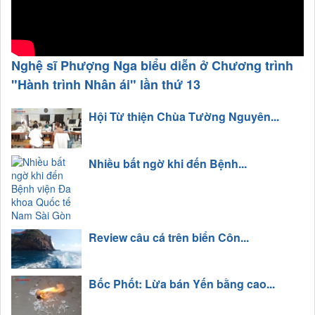
Nghệ sĩ Phượng Nga biểu diễn ở Chương trình
"Hành trình Nhân ái" lần thứ 13
Hội Từ thiện Chùa Tường Nguyên...
Nhiều bất ngờ khi đến Bệnh...
Review câu cá trên biển Côn...
Bốc Phốt: Lừa bán Yến bằng cao...