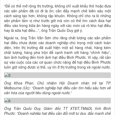
“Để có thể mở rộng thị trường, không chỉ xuất khẩu thô hoặc đưa
các sản phẩm đã có đi là ổn; cần đẩy mạnh chế biến sâu một
cách sáng tạo hơn, không rập khuôn. Không chỉ cho ra lò những
sản phẩm tẩm vị như trước giờ mà còn có thể tìm cách đưa hạt
điều vào trong bữa ăn hàng ngày với các món cá rô kho hạt điều
hay là sữa hạt điều...”, ông Trần Quốc Duy gợi ý.
Ngoài ra, ông Trần Văn Sơn cho rằng chất lượng các sản phẩm
hạt điều chưa được các doanh nghiệp chú trọng một cách toàn
diện, trên thị trường đã xuất hiện một số hàng nhái, hàng kém
chất lượng, hàng pha trộn để cạnh tranh với hàng “chính hiệu”,
làm ảnh hưởng đến hình ảnh hạt điều Bình Phước. Vì vậy, rất cần
sự vào cuộc của các cơ quan chức năng để hạt điều Bình Phước
luôn giữ vững được vị thế, uy tín ở thị trường trong và ngoài nước.
Ông Khoa Phan, Chủ nhiệm Hội Doanh nhân trẻ tại TP.
Melbourne (Úc): “Doanh nghiệp hạt điều cần tìm hiểu sâu hơn về
văn hóa của người tiêu dùng ngoài nước.”
Ông Trần Quốc Duy, Giám đốc TT XTĐT,TM&DL tỉnh Bình
Phước: “Doanh nghiệp hạt điều cần đổi mới tư duy, đẩy mạnh chế