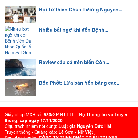
Hội Từ thiện Chùa Tường Nguyên...
Nhiều bất ngờ khi đến Bệnh...
Review câu cá trên biển Côn...
Bốc Phốt: Lừa bán Yến bằng cao...
Giấy phép MXH số:
530/GP-BTTTT – Bộ Thông tin và Truyền
thông, cấp ngày 17/11/2020
Chịu trách nhiệm nội dung:
Luật gia Nguyễn Đức Hải
Truyền thông - Quảng cáo:
Lê Sơn - Nữ Việt
Đơn vị chủ quản:
CÔNG TY TNHH PHÁT TRIỂN TRUYỀN