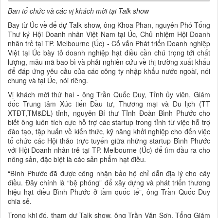
Ban tổ chức và các vị khách mời tại Talk show
Bay từ Úc về để dự Talk show, ông Khoa Phan, nguyên Phó Tổng
Thư ký Hội Doanh nhân Việt Nam tại Úc, Chủ nhiệm Hội Doanh
nhân trẻ tại TP. Melbourne (Úc) - Cố vấn Phát triển Doanh nghiệp
Việt tại Úc bày tỏ doanh nghiệp hạt điều cần chú trọng tới chất
lượng, mẫu mã bao bì và phải nghiên cứu về thị trường xuất khẩu
để đáp ứng yêu cầu của các công ty nhập khẩu nước ngoài, nói
chung và tại Úc, nói riêng.
Vị khách mời thứ hai - ông Trần Quốc Duy, Tỉnh ủy viên, Giám
đốc Trung tâm Xúc tiến Đầu tư, Thương mại và Du lịch (TT
XTĐT,TM&DL) tỉnh, nguyên Bí thư Tỉnh Đoàn Bình Phước cho
biết ông luôn tích cực hỗ trợ các startup trong tỉnh từ việc hỗ trợ
đào tạo, tập huấn về kiến thức, kỹ năng khởi nghiệp cho đến việc
tổ chức các Hội thảo trực tuyến giữa những startup Bình Phước
với Hội Doanh nhân trẻ tại TP. Melbourne (Úc) để tìm đầu ra cho
nông sản, đặc biệt là các sản phẩm hạt điều.
“Bình Phước đã được công nhận bảo hộ chỉ dẫn địa lý cho cây
điều. Đây chính là “bệ phóng” để xây dựng và phát triển thương
hiệu hạt điều Bình Phước ở tầm quốc tế”, ông Trần Quốc Duy
chia sẻ.
Trong khi đó, tham dự Talk show, ông Trần Văn Sơn, Tổng Giám