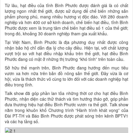
Từ lâu, hạt điều của tỉnh Bình Phước được đánh giá là có chất
lượng ngon nhất thế giới, được sử dụng để chế biến những sản
phẩm phong phú, mang nhiều hương vị độc đáo. Với 280 doanh
nghiệp và hơn 400 cơ sở kinh doanh, chế biến hạt điều, tỉnh Bình
Phước được xem là trung tâm chế biến hạt điều số 1 của thế giới;
trong đó, khoảng 30 doanh nghiệp tham gia xuất khẩu.
Tại Việt Nam, Bình Phước là địa phương duy nhất được công
nhận bảo hộ chỉ dẫn địa lý cho cây điều. Hiện tại, với chất lượng
vượt trội so với hạt điều nhập khẩu trên thế giới, hạt điều Bình
Phước đang có mặt ở những thị trường “khó tính” trên toàn cầu.
Sở hữu thế mạnh trên, Bình Phước đang hướng đến mục tiêu
vươn xa hơn nữa trên bản đồ nông sản thế giới. Đây vừa là cơ
hội, vừa là thách thức vô cùng to lớn đối với các doanh nghiệp hạt
điều trong tỉnh.
Talk show đã góp phần lan tỏa những thời cơ cho hạt điều Bình
Phước, nhận diện các thử thách và tìm hướng tháo gỡ, góp phần
đưa thương hiệu hạt điều Bình Phước vươn ra thế giới. Talk show
nằm trong khuôn khổ Chương trình “Hành trình khát vọng” của
Đài PT-TH và Báo Bình Phước được phát sóng trên kênh BPTV1
và các hạ tầng số.