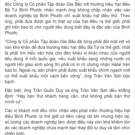
đốc Công ty Cổ phần Tập đoàn Gia Bảo với thương hiệu hạt điều
Bà Tư Bình Phước nhấn mạnh ông không chấp nhận việc các
doanh nghiệp tại Bình Phước chỉ xuất khẩu hạt điều thô. Theo
ông, phải đưa được giá trị thật sự của hạt điều ra thế giới, phải
ghi trên bao bì cho người tiêu dùng biết đây là đặc sản của Bình
Phước.
“Công ty Cổ phần Tập đoàn Gia Bảo đã từng phải đối mặt với vô
vàn khó khăn để đưa thương hiệu hạt điều Bà Tư ra thế giới, nhất
là phải tìm hiểu văn hóa cho đến khẩu vị khác nhau của người
tiêu dùng ở mỗi quốc gia; nếu xuất khẩu sang những nước có
người Hồi giáo sinh sống thì phải có in rõ chứng nhận Halal trên
bao bì. Ngoài ra, sản phẩm phải được xuất khẩu chính ngạch mới
có thể xuất khẩu một cách bền vững”, ông Trần Văn Sơn bộc
bạch.
Đặc biệt, ông Trần Quốc Duy và ông Trần Văn Sơn đều khẳng
định: “Hãy bán thứ khách hàng cần, chứ không phải bán thứ
mình có”.
Các vị khách mời đều nhìn nhận việc phát triển thương hiệu hạt
điều Bình Phước ra thế giới có tiềm năng rất lớn nhưng hiện tại,
số lượng các doanh nghiệp làm được điều này còn khá khiêm tốn
do các doanh nghiệp chưa mạnh dạn thay đổi tư duy và tầm nhìn
chiến lược.