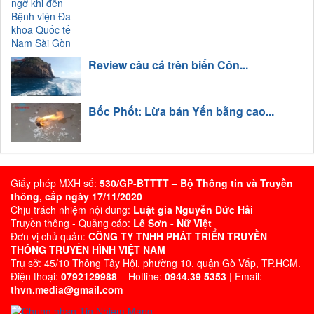
Review câu cá trên biển Côn...
Bốc Phốt: Lừa bán Yến bằng cao...
Giấy phép MXH số:
530/GP-BTTTT – Bộ Thông tin và Truyền
thông, cấp ngày 17/11/2020
Chịu trách nhiệm nội dung:
Luật gia Nguyễn Đức Hải
Truyền thông - Quảng cáo:
Lê Sơn - Nữ Việt
Đơn vị chủ quản:
CÔNG TY TNHH PHÁT TRIỂN TRUYỀN
THÔNG TRUYỀN HÌNH VIỆT NAM
Trụ sở: 45/10 Thông Tây Hội, phường 10, quận Gò Vấp, TP.HCM.
Điện thoại:
0792129988
– Hotline:
0944.39 5353
| Email:
thvn.media@gmail.com