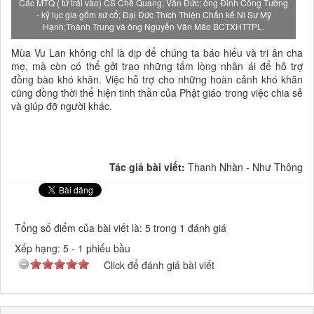
Các MTQ ( tứ trái vào) CS Chế Quang; Văn Đức; ông Đinh Công Tường
- kỷ lục gia gốm sứ cổ; Đại Đức Thích Thiện Chấn kế Ni Sư Mỹ
Hạnh;Thành Trung và ông Nguyễn Văn Mão BCTXHTTPL.
Mùa Vu Lan không chỉ là dịp để chúng ta báo hiếu và tri ân cha
mẹ, mà còn có thể gởi trao những tấm lòng nhân ái để hỗ trợ
đồng bào khó khăn. Việc hỗ trợ cho những hoàn cảnh khó khăn
cũng đồng thời thể hiện tinh thần của Phật giáo trong việc chia sẻ
và giúp đỡ người khác.
Tác giả bài viết:
Thanh Nhàn - Như Thông
Tổng số điểm của bài viết là: 5 trong 1 đánh giá
Xếp hạng:
5
-
1
phiếu bầu
Click để đánh giá bài viết