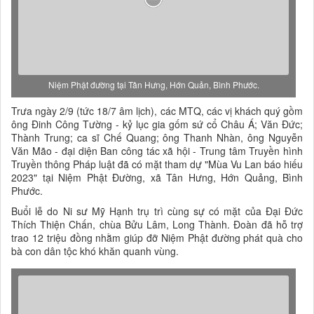
Niệm Phật đường tại Tân Hưng, Hớn Quản, Bình Phước.
Trưa ngày 2/9 (tức 18/7 âm lịch), các MTQ, các vị khách quý gồm
ông Đinh Công Tường - kỷ lục gia gốm sứ cổ Châu Á; Văn Đức;
Thành Trung; ca sĩ Chế Quang; ông Thanh Nhàn, ông Nguyễn
Văn Mão - đại diện Ban công tác xã hội - Trung tâm Truyền hình
Truyền thông Pháp luật đã có mặt tham dự "Mùa Vu Lan báo hiếu
2023" tại Niệm Phật Đường, xã Tân Hưng, Hớn Quảng, Bình
Phước.
Buổi lễ do Ni sư Mỹ Hạnh trụ trì cùng sự có mặt của Đại Đức
Thích Thiện Chấn, chùa Bửu Lâm, Long Thành. Đoàn đã hỗ trợ
trao 12 triệu đồng nhằm giúp đỡ Niệm Phật đường phát quà cho
bà con dân tộc khó khăn quanh vùng.