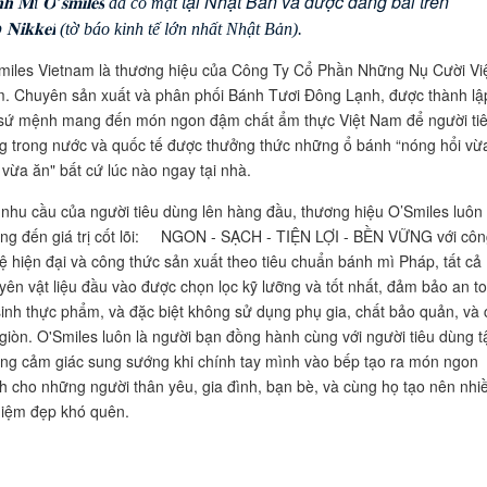
tại Nhật Bản và được đăng bài trên
𝐡
𝐌
𝐎
𝐬𝐦𝐢𝐥𝐞𝐬
ı̀
’
đã có mặt
o
𝐍𝐢𝐤𝐤𝐞𝐢
(tờ báo kinh tế lớn nhất Nhật Bản).
miles Vietnam là thương hiệu của Công Ty Cổ Phần Những Nụ Cười Vi
. Chuyên sản xuất và phân phối Bánh Tươi Đông Lạnh, được thành lậ
 sứ mệnh mang đến món ngon đậm chất ẩm thực Việt Nam để người ti
g trong nước và quốc tế được thưởng thức những ổ bánh “nóng hổi vừ
 vừa ăn" bất cứ lúc nào ngay tại nhà.
 nhu cầu của người tiêu dùng lên hàng đầu, thương hiệu O’Smiles luôn
ng đến giá trị cốt lõi: NGON - SẠCH - TIỆN LỢI - BỀN VỮNG với cô
ệ hiện đại và công thức sản xuất theo tiêu chuẩn bánh mì Pháp, tất cả
yên vật liệu đầu vào được chọn lọc kỹ lưỡng và tốt nhất, đảm bảo an t
sinh thực phẩm, và đặc biệt không sử dụng phụ gia, chất bảo quản, và 
 giòn. O'Smiles luôn là người bạn đồng hành cùng với người tiêu dùng t
ng cảm giác sung sướng khi chính tay mình vào bếp tạo ra món ngon
h cho những người thân yêu, gia đình, bạn bè, và cùng họ tạo nên nhi
niệm đẹp khó quên.