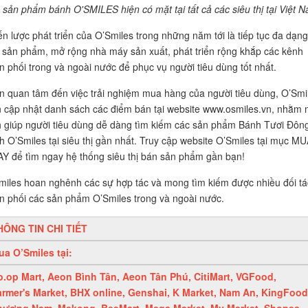
 sản phẩm bánh O'SMILES hiện có mặt tại tất cả các siêu thị tại Việt 
ến lược phát triển của O’Smiles trong những năm tới là tiếp tục đa dạng
 sản phẩm, mở rộng nhà máy sản xuất, phát triển rộng khắp các kênh
n phối trong và ngoài nước để phục vụ người tiêu dùng tốt nhất.
n quan tâm đến việc trải nghiệm mua hàng của người tiêu dùng, O’Smi
n cập nhật danh sách các điểm bán tại website www.osmiles.vn, nhằm
h giúp người tiêu dùng dễ dàng tìm kiếm các sản phẩm Bánh Tươi Đôn
h O’Smiles tại siêu thị gần nhất. Truy cập website O’Smiles tại mục M
Y để tìm ngay hệ thống siêu thị bán sản phẩm gần bạn!
miles hoan nghênh các sự hợp tác và mong tìm kiếm được nhiều đối tá
n phối các sản phẩm O’Smiles trong và ngoài nước.
HÔNG TIN CHI TIẾT
a O’Smiles tại:
o.op Mart, Aeon Bình Tân, Aeon Tân Phú, CitiMart, VGFood,
armer's Market, BHX online, Genshai, K Market, Nam An, KingFood
hương Nam, Mekong, BeeMart, Mega Market, My Market, Shopee,