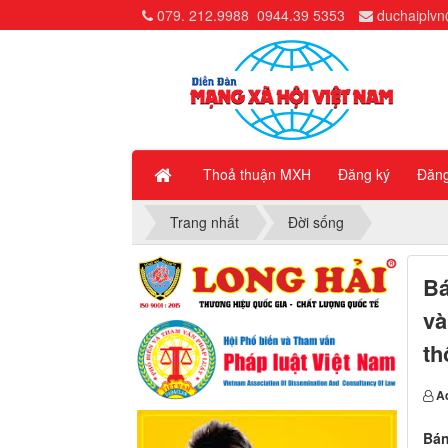
079. 212.9988
0944.39 5353
duchaiplv
Thoả thuận MXH
Đăng ký
Đăn
Trang nhất
Đời sống
Bá
và
th
A
Bán