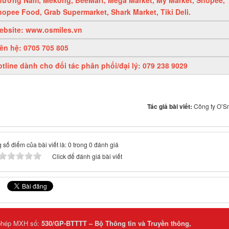
hopee Food, Grab Supermarket, Shark Market, Tiki Deli.
ebsite: www.osmiles.vn
iên hệ: 0705 705 805
tline dành cho đối tác phân phối/đại lý: 079 238 9029
Tác giả bài viết:
Công ty O’S
 số điểm của bài viết là: 0 trong 0 đánh giá
Click để đánh giá bài viết
phép MXH số:
530/GP-BTTTT – Bộ Thông tin và Truyền thông,