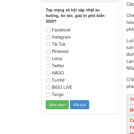
Các
Top mạng xã hội cập nhật xu
Chi
hướng, tin tức, giải trí phổ biến
2020?
hóa
phâ
Facebook
Instagram
Luô
Tik Tok
luô
Pinterest
đíc
Lotus
Lạn
Twitter
NGA
HAGO
O’S
Tumblr
phâ
BIGO LIVE
Tango
T
Mu
C
F
P