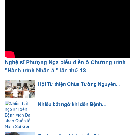
Nghệ sĩ Phượng Nga biểu diễn ở Chương trình
"Hành trình Nhân ái" lần thứ 13
Hội Từ thiện Chùa Tường Nguyên...
Nhiều bất ngờ khi đến Bệnh...