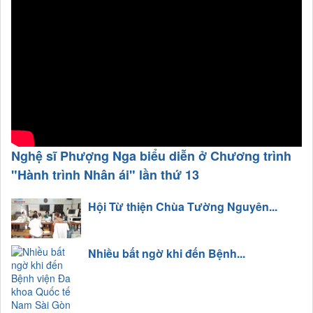
Nghệ sĩ Phượng Nga biểu diễn ở Chương trình
"Hành trình Nhân ái" lần thứ 13
Hội Từ thiện Chùa Tường Nguyên...
Nhiều bất ngờ khi đến Bệnh...