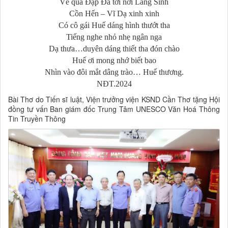
Về qua Đập Đá tới nơi Làng Sình
Cồn Hến – Vĩ Dạ xinh xinh
Có cô gái Huế dáng hình thướt tha
Tiếng nghe nhỏ nhẹ ngân nga
Dạ thưa…duyên dáng thiết tha đón chào
Huế ơi mong nhớ biết bao
Nhìn vào đôi mắt dâng trào… Huế thương.
NĐT.2024
Bài Thơ do Tiến sĩ luật, Viện trưởng viện KSND Cần Thơ tặng Hội
đồng tư vấn Ban giám đốc Trung Tâm UNESCO Văn Hoá Thông
Tin Truyền Thông