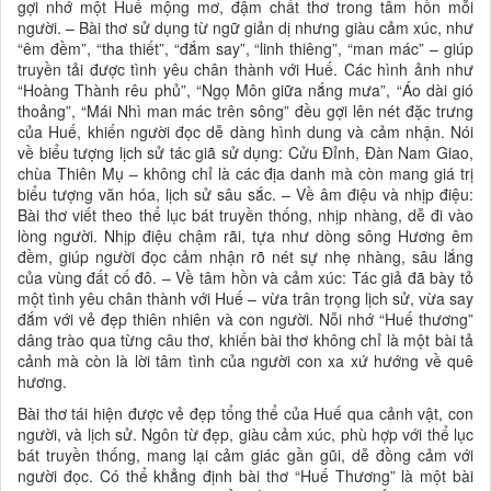
gợi nhớ một Huế mộng mơ, đậm chất thơ trong tâm hồn mỗi
người. – Bài thơ sử dụng từ ngữ giản dị nhưng giàu cảm xúc, như
“êm đềm”, “tha thiết”, “đắm say”, “linh thiêng”, “man mác” – giúp
truyền tải được tình yêu chân thành với Huế. Các hình ảnh như
“Hoàng Thành rêu phủ”, “Ngọ Môn giữa nắng mưa”, “Áo dài gió
thoảng”, “Mái Nhì man mác trên sông” đều gợi lên nét đặc trưng
của Huế, khiến người đọc dễ dàng hình dung và cảm nhận. Nói
về biểu tượng lịch sử tác giã sử dụng: Cửu Đỉnh, Đàn Nam Giao,
chùa Thiên Mụ – không chỉ là các địa danh mà còn mang giá trị
biểu tượng văn hóa, lịch sử sâu sắc. – Về âm điệu và nhịp điệu:
Bài thơ viết theo thể lục bát truyền thống, nhịp nhàng, dễ đi vào
lòng người. Nhịp điệu chậm rãi, tựa như dòng sông Hương êm
đềm, giúp người đọc cảm nhận rõ nét sự nhẹ nhàng, sâu lắng
của vùng đất cố đô. – Về tâm hồn và cảm xúc: Tác giả đã bày tỏ
một tình yêu chân thành với Huế – vừa trân trọng lịch sử, vừa say
đắm với vẻ đẹp thiên nhiên và con người. Nỗi nhớ “Huế thương”
dâng trào qua từng câu thơ, khiến bài thơ không chỉ là một bài tả
cảnh mà còn là lời tâm tình của người con xa xứ hướng về quê
hương.
Bài thơ tái hiện được vẻ đẹp tổng thể của Huế qua cảnh vật, con
người, và lịch sử. Ngôn từ đẹp, giàu cảm xúc, phù hợp với thể lục
bát truyền thống, mang lại cảm giác gần gũi, dễ đồng cảm với
người đọc. Có thể khẳng định bài thơ “Huế Thương” là một bài