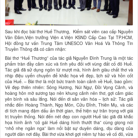
Sau khi đọc bài thơ Huế Thương, Kiểm sát viên cao cấp Nguyễn
Văn Đảm,Viện trưởng Viện 4.Viện KSND Cấp Cao Tại TP.HCM,
Hội đồng tư vấn Trung Tâm UNESCO Văn Hoá Và Thông Tin
Truyền Thông đã có cảm nhận:
Bài thơ “Huế Thương” của tác giả Nguyễn Đình Trung là một tác
phẩm tràn đầy cảm xúc và tình yêu đối với vùng đất cố đô Huế.
Tác giả đã sử dụng ngôn từ mượt mà, hình ảnh giàu chất thơ và
nhịp điệu uyển chuyển để khắc họa vẻ đẹp, lịch sử và hồn cốt
của Huế. – Bài thơ là một bức tranh toàn cảnh về Huế, bao gồm:
Vẻ đẹp thiên nhiên: Sông Hương, Núi Ngự, Đồi Vọng Cảnh, và
hoàng hôn mờ sương tạo nên khung cảnh nên thơ, gợi cảm giác
yên bình và sâu lắng. Nói đến di sản văn hóa – lịch sử: Tác giả
nhắc đến Hoàng Thành, Ngọ Môn, Cửu Đỉnh, Thiên Mụ, và các
di tích mang đậm dấu ấn thời gian, thể hiện sự trân trọng với giá
trị truyền thống. Nói đến nét đẹp con người Huế tác giã đã khắc
họa hình ảnh “cô gái Huế dáng hình thướt tha” cùng giọng nói
“nhỏ nhẹ ngân nga” làm nổi bật sự duyên dáng, dịu dàng của
người dân nơi đây. Bài thơ vừa khơi gợi niềm tự hào về cố đô, vừa